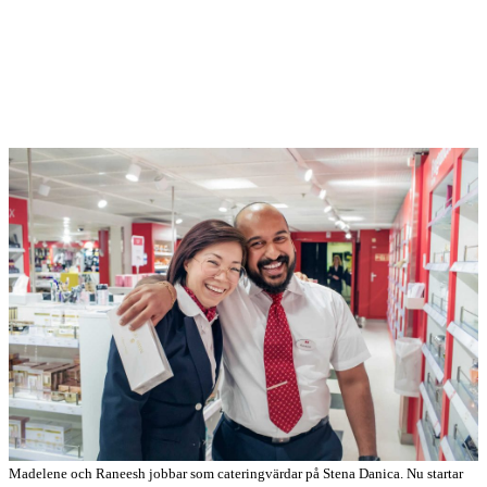
Madelene och Raneesh jobbar som cateringvärdar på Stena Danica. Nu startar