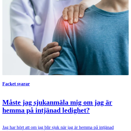
Facket svarar
Måste jag sjukanmäla mig om jag är
hemma på intjänad ledighet?
Jag har hört att om jag blir sjuk när jag är hemma på intjänad