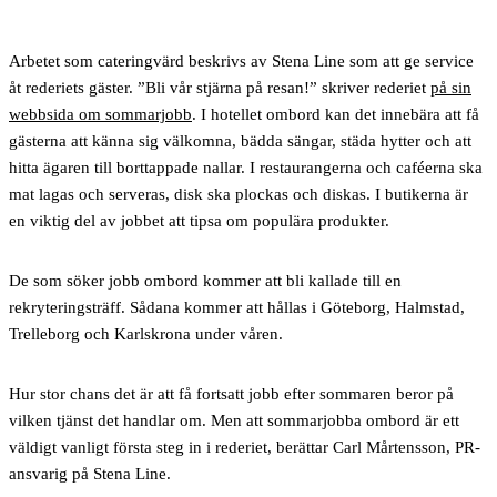
Arbetet som cateringvärd beskrivs av Stena Line som att ge service
åt rederiets gäster. ”Bli vår stjärna på resan!” skriver rederiet
på sin
webbsida om sommarjobb
. I hotellet ombord kan det innebära att få
gästerna att känna sig välkomna, bädda sängar, städa hytter och att
hitta ägaren till borttappade nallar. I restaurangerna och caféerna ska
mat lagas och serveras, disk ska plockas och diskas. I butikerna är
en viktig del av jobbet att tipsa om populära produkter.
De som söker jobb ombord kommer att bli kallade till en
rekryteringsträff. Sådana kommer att hållas i Göteborg, Halmstad,
Trelleborg och Karlskrona under våren.
Hur stor chans det är att få fortsatt jobb efter sommaren beror på
vilken tjänst det handlar om. Men att sommarjobba ombord är ett
väldigt vanligt första steg in i rederiet, berättar Carl Mårtensson, PR-
ansvarig på Stena Line.