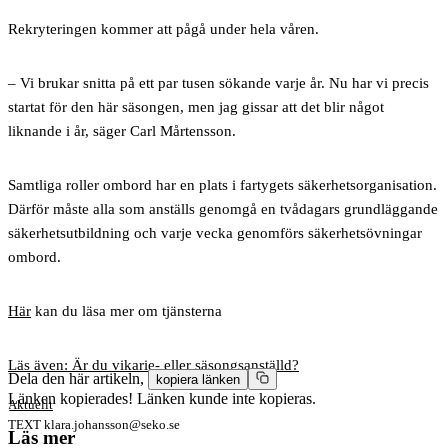
Rekryteringen kommer att pågå under hela våren.
– Vi brukar snitta på ett par tusen sökande varje år. Nu har vi precis
startat för den här säsongen, men jag gissar att det blir något
liknande i år, säger Carl Mårtensson.
Samtliga roller ombord har en plats i fartygets säkerhetsorganisation.
Därför måste alla som anställs genomgå en tvådagars grundläggande
säkerhetsutbildning och varje vecka genomförs säkerhetsövningar
ombord.
Här
kan du läsa mer om tjänsterna
Läs även: Är du vikarie- eller säsongsanställd?
Dela den här artikeln,
kopiera länken
Länken kopierades!
Länken kunde inte kopieras.
Aktuellt
TEXT
klara.johansson@seko.se
Läs mer