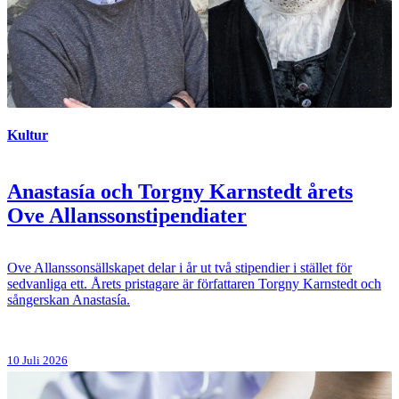
Kultur
Anastasía och Torgny Karnstedt årets
Ove Allanssonstipendiater
Ove Allanssonsällskapet delar i år ut två stipendier i stället för
sedvanliga ett. Årets pristagare är författaren Torgny Karnstedt och
sångerskan Anastasía.
10 Juli 2026