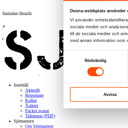
Denna webbplats använder 
Startsidan
/
Aktuellt
Vi använder enhetsidentifierar
sociala medier och analysera 
till de sociala medier och a
med annan information som du 
Samtyckesval
Nödvändig
Innehåll
Aktuellt
Avvisa
Reportage
Kultur
Åsikter
Facket svarar
Tidningar (PDF)
Sjömannen
Om Sjömannen