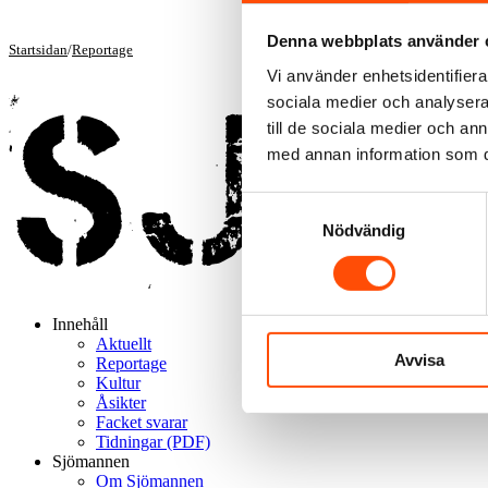
Denna webbplats använder 
Startsidan
/
Reportage
Vi använder enhetsidentifierar
sociala medier och analysera 
till de sociala medier och a
med annan information som du 
Samtyckesval
Nödvändig
Innehåll
Aktuellt
Avvisa
Reportage
Kultur
Åsikter
Facket svarar
Tidningar (PDF)
Sjömannen
Om Sjömannen