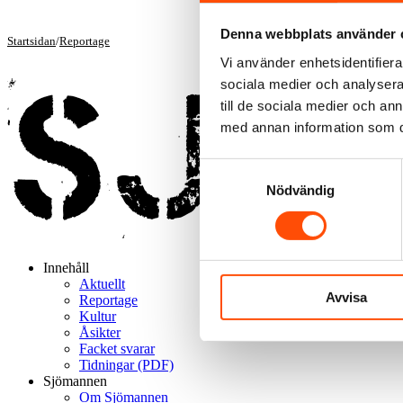
Denna webbplats använder 
Startsidan
/
Reportage
Vi använder enhetsidentifierar
sociala medier och analysera 
till de sociala medier och a
med annan information som du 
Samtyckesval
Nödvändig
Innehåll
Aktuellt
Avvisa
Reportage
Kultur
Åsikter
Facket svarar
Tidningar (PDF)
Sjömannen
Om Sjömannen