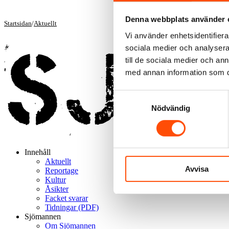
Denna webbplats använder 
Startsidan
/
Aktuellt
Vi använder enhetsidentifierar
sociala medier och analysera 
till de sociala medier och a
med annan information som du 
Samtyckesval
Nödvändig
Innehåll
Aktuellt
Avvisa
Reportage
Kultur
Åsikter
Facket svarar
Tidningar (PDF)
Sjömannen
Om Sjömannen