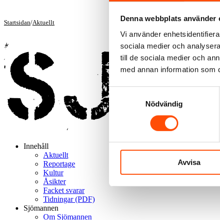
Denna webbplats använder 
Startsidan
/
Aktuellt
Vi använder enhetsidentifierar
sociala medier och analysera 
till de sociala medier och a
med annan information som du 
Samtyckesval
Nödvändig
Innehåll
Aktuellt
Avvisa
Reportage
Kultur
Åsikter
Facket svarar
Tidningar (PDF)
Sjömannen
Om Sjömannen