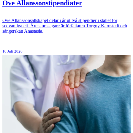
Ove Allanssonstipendiater
Ove Allanssonsällskapet delar i år ut två stipendier i stället för
sedvanliga ett. Årets pristagare är författaren Torgny Karnstedt och
sångerskan Anastasía.
10 Juli 2026