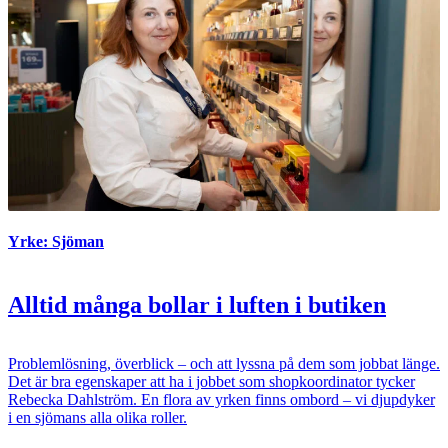
Yrke: Sjöman
Alltid många bollar i luften i butiken
Problemlösning, överblick – och att lyssna på dem som jobbat länge.
Det är bra egenskaper att ha i jobbet som shopkoordinator tycker
Rebecka Dahlström. En flora av yrken finns ombord – vi djupdyker
i en sjömans alla olika roller.