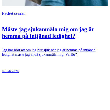
Facket svarar
Måste jag sjukanmäla mig om jag är
hemma på intjänad ledighet?
Jag har hört att om jag blir sjuk när jag är hemma på intjänad
ledighet måste jag ändå sjukanmäla mig. Varför?
09 Juli 2026