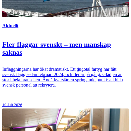
Aktuellt
Fler flaggar svenskt – men manskap
saknas
Inflaggningarna har ökat dramatiskt. Ett tjugotal fartyg har fått
svensk flagg sedan februari 2024, och fler är på gång. Glädjen är
stor i hela branschen. Ändå kvarstår en springande punkt: att hitta
svensk personal att rekrytera.
10 Juli 2026