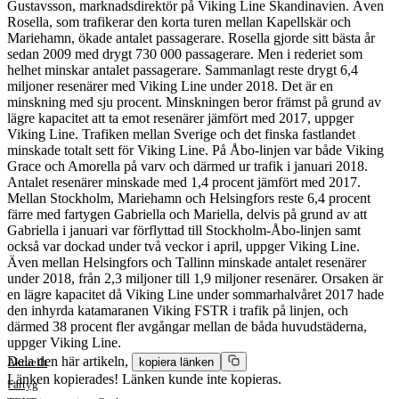
Gustavsson, marknadsdirektör på Viking Line Skandinavien. Även
Rosella, som trafikerar den korta turen mellan Kapellskär och
Mariehamn, ökade antalet passagerare. Rosella gjorde sitt bästa år
sedan 2009 med drygt 730 000 passagerare. Men i rederiet som
helhet minskar antalet passagerare. Sammanlagt reste drygt 6,4
miljoner resenärer med Viking Line under 2018. Det är en
minskning med sju procent. Minskningen beror främst på grund av
lägre kapacitet att ta emot resenärer jämfört med 2017, uppger
Viking Line. Trafiken mellan Sverige och det finska fastlandet
minskade totalt sett för Viking Line. På Åbo-linjen var både Viking
Grace och Amorella på varv och därmed ur trafik i januari 2018.
Antalet resenärer minskade med 1,4 procent jämfört med 2017.
Mellan Stockholm, Mariehamn och Helsingfors reste 6,4 procent
färre med fartygen Gabriella och Mariella, delvis på grund av att
Gabriella i januari var förflyttad till Stockholm-Åbo-linjen samt
också var dockad under två veckor i april, uppger Viking Line.
Även mellan Helsingfors och Tallinn minskade antalet resenärer
under 2018, från 2,3 miljoner till 1,9 miljoner resenärer. Orsaken är
en lägre kapacitet då Viking Line under sommarhalvåret 2017 hade
den inhyrda katamaranen Viking FSTR i trafik på linjen, och
därmed 38 procent fler avgångar mellan de båda huvudstäderna,
uppger Viking Line.
Dela den här artikeln,
Aktuellt
kopiera länken
Länken kopierades!
Länken kunde inte kopieras.
Fartyg