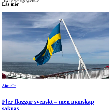
TEXT
jorgen.tiger@seko.se
Läs mer
Aktuellt
Fler flaggar svenskt – men manskap
saknas