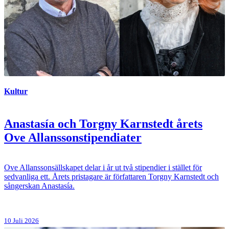
Kultur
Anastasía och Torgny Karnstedt årets
Ove Allanssonstipendiater
Ove Allanssonsällskapet delar i år ut två stipendier i stället för
sedvanliga ett. Årets pristagare är författaren Torgny Karnstedt och
sångerskan Anastasía.
10 Juli 2026