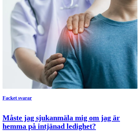
Facket svarar
Måste jag sjukanmäla mig om jag är
hemma på intjänad ledighet?