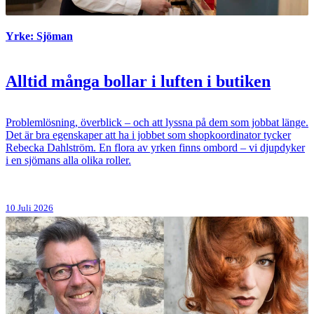
Yrke: Sjöman
Alltid många bollar i luften i butiken
Problemlösning, överblick – och att lyssna på dem som jobbat länge.
Det är bra egenskaper att ha i jobbet som shopkoordinator tycker
Rebecka Dahlström. En flora av yrken finns ombord – vi djupdyker
i en sjömans alla olika roller.
10 Juli 2026