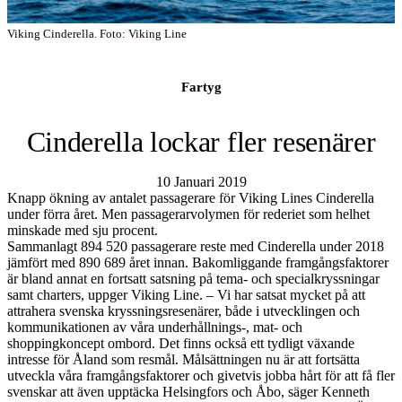
Viking Cinderella. Foto: Viking Line
Fartyg
Cinderella lockar fler resenärer
10 Januari 2019
Knapp ökning av antalet passagerare för Viking Lines Cinderella
under förra året. Men passagerarvolymen för rederiet som helhet
minskade med sju procent.
Sammanlagt 894 520 passagerare reste med Cinderella under 2018
jämfört med 890 689 året innan. Bakomliggande framgångsfaktorer
är bland annat en fortsatt satsning på tema- och specialkryssningar
samt charters, uppger Viking Line. – Vi har satsat mycket på att
attrahera svenska kryssningsresenärer, både i utvecklingen och
kommunikationen av våra underhållnings-, mat- och
shoppingkoncept ombord. Det finns också ett tydligt växande
intresse för Åland som resmål. Målsättningen nu är att fortsätta
utveckla våra framgångsfaktorer och givetvis jobba hårt för att få fler
svenskar att även upptäcka Helsingfors och Åbo, säger Kenneth