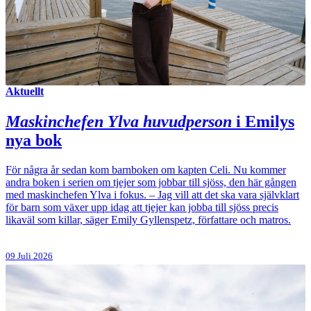
Aktuellt
Maskinchefen
Ylva huvudperson
i Emilys
nya bok
För några år sedan kom barnboken om kapten Celi. Nu kommer
andra boken i serien om tjejer som jobbar till sjöss, den här gången
med maskinchefen Ylva i fokus. – Jag vill att det ska vara självklart
för barn som växer upp idag att tjejer kan jobba till sjöss precis
likaväl som killar, säger Emily Gyllenspetz, författare och matros.
09 Juli 2026