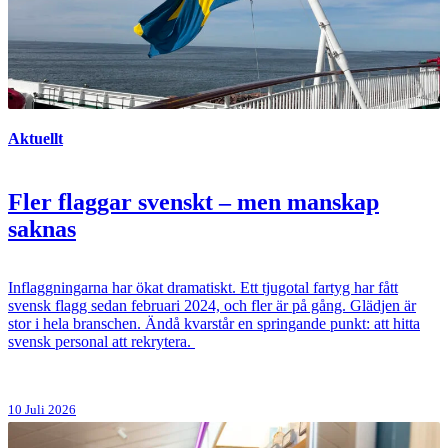
Aktuellt
Fler flaggar svenskt – men manskap
saknas
Inflaggningarna har ökat dramatiskt. Ett tjugotal fartyg har fått
svensk flagg sedan februari 2024, och fler är på gång. Glädjen är
stor i hela branschen. Ändå kvarstår en springande punkt: att hitta
svensk personal att rekrytera.
10 Juli 2026