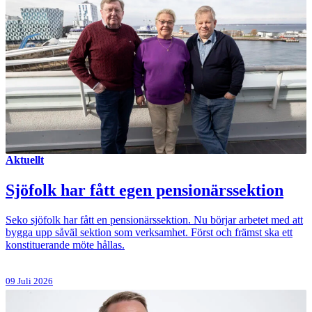
Aktuellt
Sjöfolk har fått egen pensionärssektion
Seko sjöfolk har fått en pensionärssektion. Nu börjar arbetet med att
bygga upp såväl sektion som verksamhet. Först och främst ska ett
konstituerande möte hållas.
09 Juli 2026