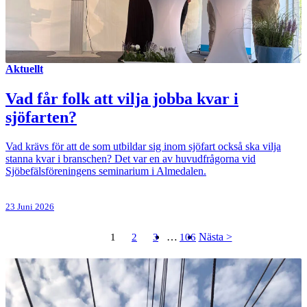
Aktuellt
Vad får folk att vilja jobba kvar i
sjöfarten?
Vad krävs för att de som utbildar sig inom sjöfart också ska vilja
stanna kvar i branschen? Det var en av huvudfrågorna vid
Sjöbefälsföreningens seminarium i Almedalen.
23 Juni 2026
…
Nästa >
1
2
3
106