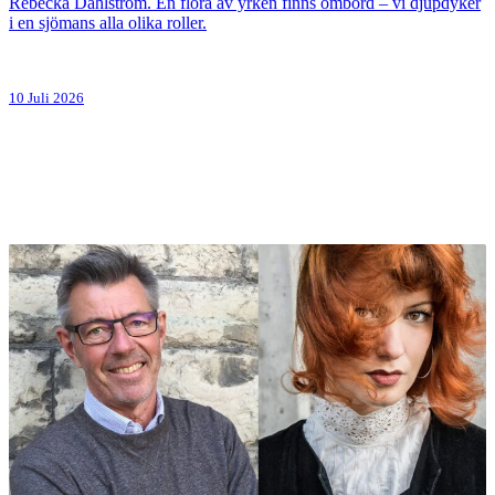
Rebecka Dahlström. En flora av yrken finns ombord – vi djupdyker
i en sjömans alla olika roller.
10 Juli 2026