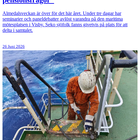
pensionsfrågor”
Almedalsveckan är över för det här året. Under tre dagar har
seminarier och paneldebatter avlöst varandra på den maritima
mötesplatsen i Visby. Seko sjöfolk fanns givetvis på plats för att
delta i samtalet.
26 Juni 2026