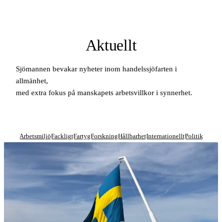
Aktuellt
Sjömannen bevakar nyheter inom handelssjöfarten i
allmänhet,
med extra fokus på manskapets arbetsvillkor i synnerhet.
Arbetsmiljö
Fackligt
Fartyg
Forskning
Hållbarhet
Internationellt
Politik