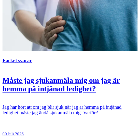
Facket svarar
Måste jag sjukanmäla mig om jag är
hemma på intjänad ledighet?
Jag har hört att om jag blir sjuk när jag är hemma på intjänad
ledighet måste jag ändå sjukanmäla mig. Varför?
09 Juli 2026