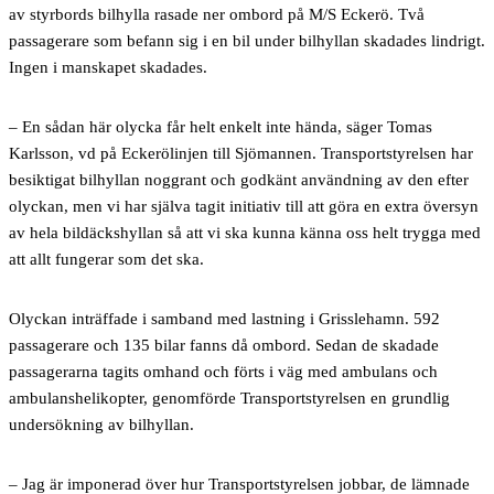
av styrbords bilhylla rasade ner ombord på M/S Eckerö. Två
passagerare som befann sig i en bil under bilhyllan skadades lindrigt.
Ingen i manskapet skadades.
– En sådan här olycka får helt enkelt inte hända, säger Tomas
Karlsson, vd på Eckerölinjen till Sjömannen. Transportstyrelsen har
besiktigat bilhyllan noggrant och godkänt användning av den efter
olyckan, men vi har själva tagit initiativ till att göra en extra översyn
av hela bildäckshyllan så att vi ska kunna känna oss helt trygga med
att allt fungerar som det ska.
Olyckan inträffade i samband med lastning i Grisslehamn. 592
passagerare och 135 bilar fanns då ombord. Sedan de skadade
passagerarna tagits omhand och förts i väg med ambulans och
ambulanshelikopter, genomförde Transportstyrelsen en grundlig
undersökning av bilhyllan.
– Jag är imponerad över hur Transportstyrelsen jobbar, de lämnade