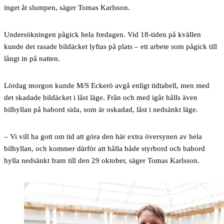
inget åt slumpen, säger Tomas Karlsson.
Undersökningen pågick hela fredagen. Vid 18-tiden på kvällen
kunde det rasade bildäcket lyftas på plats – ett arbete som pågick till
långt in på natten.
Lördag morgon kunde M/S Eckerö avgå enligt tidtabell, men med
det skadade bildäcket i låst läge. Från och med igår hålls även
bilhyllan på babord sida, som är oskadad, låst i nedsänkt läge.
– Vi vill ha gott om tid att göra den här extra översynen av hela
bilhyllan, och kommer därför att hålla både styrbord och babord
hylla nedsänkt fram till den 29 oktober, säger Tomas Karlsson.