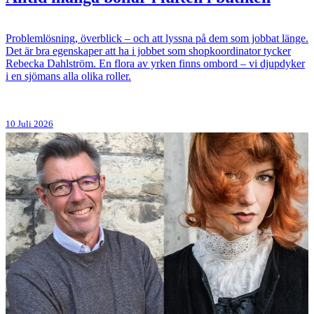
Problemlösning, överblick – och att lyssna på dem som jobbat länge.
Det är bra egenskaper att ha i jobbet som shopkoordinator tycker
Rebecka Dahlström. En flora av yrken finns ombord – vi djupdyker
i en sjömans alla olika roller.
10 Juli 2026