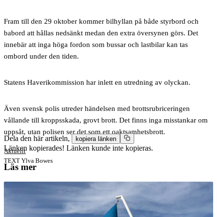
Fram till den 29 oktober kommer bilhyllan på både styrbord och
babord att hållas nedsänkt medan den extra översynen görs. Det
innebär att inga höga fordon som bussar och lastbilar kan tas
ombord under den tiden.
Statens Haverikommission har inlett en utredning av olyckan.
Även svensk polis utreder händelsen med brottsrubriceringen
vållande till kroppsskada, grovt brott. Det finns inga misstankar om
uppsåt, utan polisen ser det som ett oaktsamhetsbrott.
Dela den här artikeln,
kopiera länken
Länken kopierades!
Länken kunde inte kopieras.
Aktuellt
TEXT
Ylva Bowes
Läs mer