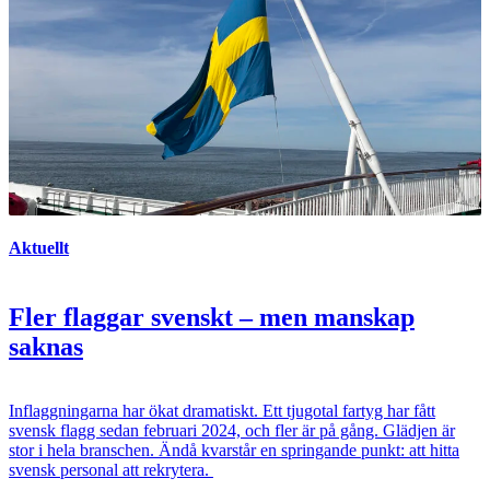
Aktuellt
Fler flaggar svenskt – men manskap
saknas
Inflaggningarna har ökat dramatiskt. Ett tjugotal fartyg har fått
svensk flagg sedan februari 2024, och fler är på gång. Glädjen är
stor i hela branschen. Ändå kvarstår en springande punkt: att hitta
svensk personal att rekrytera.