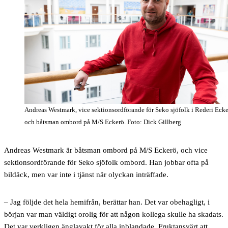
Andreas Westmark, vice sektionsordförande för Seko sjöfolk i Rederi Eck
och båtsman ombord på M/S Eckerö. Foto: Dick Gillberg
Andreas Westmark är båtsman ombord på M/S Eckerö, och vice
sektionsordförande för Seko sjöfolk ombord. Han jobbar ofta på
bildäck, men var inte i tjänst när olyckan inträffade.
– Jag följde det hela hemifrån, berättar han. Det var obehagligt, i
början var man väldigt orolig för att någon kollega skulle ha skadats.
Det var verkligen änglavakt för alla inblandade. Fruktansvärt att