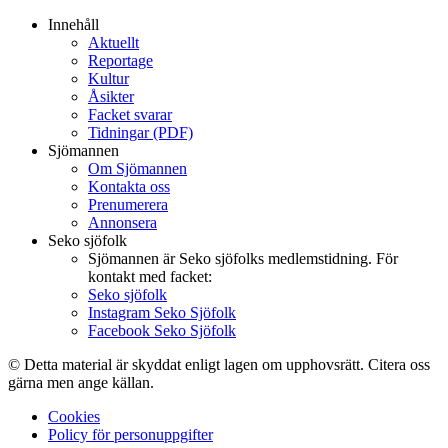
Innehåll
Aktuellt
Reportage
Kultur
Åsikter
Facket svarar
Tidningar (PDF)
Sjömannen
Om Sjömannen
Kontakta oss
Prenumerera
Annonsera
Seko sjöfolk
Sjömannen är Seko sjöfolks medlemstidning. För
kontakt med facket:
Seko sjöfolk
Instagram Seko Sjöfolk
Facebook Seko Sjöfolk
© Detta material är skyddat enligt lagen om upphovsrätt. Citera oss
gärna men ange källan.
Cookies
Policy för personuppgifter