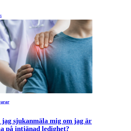
26
varar
 jag sjukanmäla mig om jag är
 på intjänad ledighet?