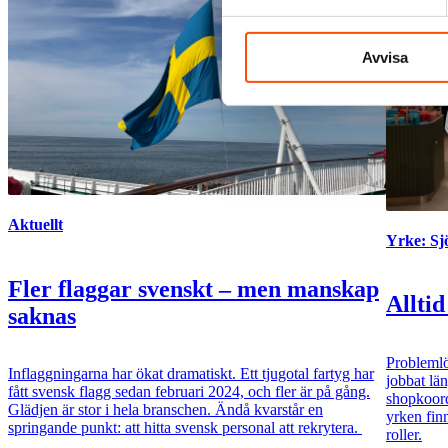
Avvisa
Aktuellt
Yrke: S
Fler flaggar svenskt – men manskap
Alltid
saknas
Problemlö
Inflaggningarna har ökat dramatiskt. Ett tjugotal fartyg har
jobbat lä
fått svensk flagg sedan februari 2024, och fler är på gång.
shopkoord
Glädjen är stor i hela branschen. Ändå kvarstår en
yrken fin
springande punkt: att hitta svensk personal att rekrytera.
roller.