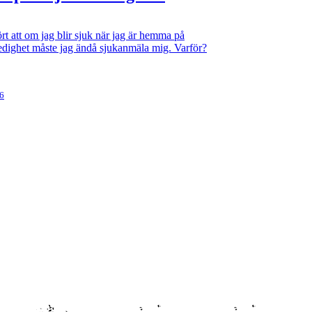
rt att om jag blir sjuk när jag är hemma på
ledighet måste jag ändå sjukanmäla mig. Varför?
26