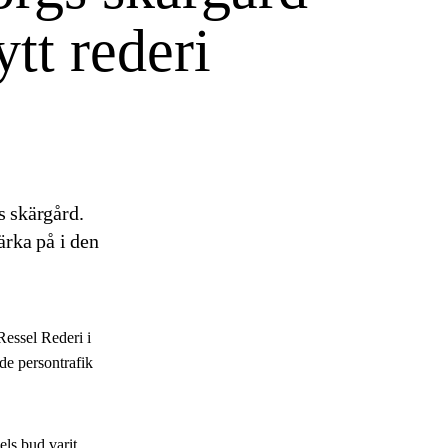
ytt rederi
s skärgård.
ärka på i den
Ressel Rederi i
de persontrafik
ls bud varit