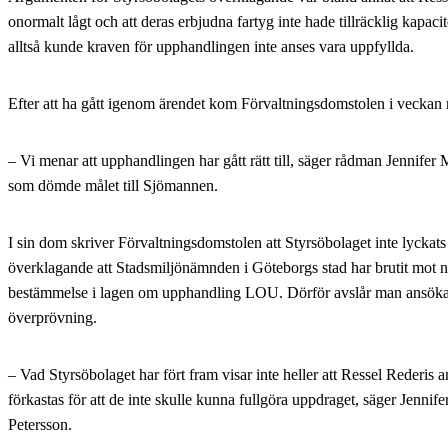
onormalt lågt och att deras erbjudna fartyg inte hade tillräcklig kapacit
alltså kunde kraven för upphandlingen inte anses vara uppfyllda.
Efter att ha gått igenom ärendet
kom Förvaltningsdomstolen i veckan 
– Vi menar att upphandlingen har gått rätt till, säger rådman Jennifer
som dömde målet till Sjömannen.
I sin dom skriver Förvaltningsdomstolen att Styrsöbolaget inte lyckats v
överklagande att Stadsmiljönämnden i Göteborgs stad har brutit mot 
bestämmelse i lagen om upphandling LOU. Dörför avslår man ansök
överprövning.
– Vad Styrsöbolaget har fört fram visar inte heller att Ressel Rederis 
förkastas för att de inte skulle kunna fullgöra uppdraget, säger Jennif
Petersson.