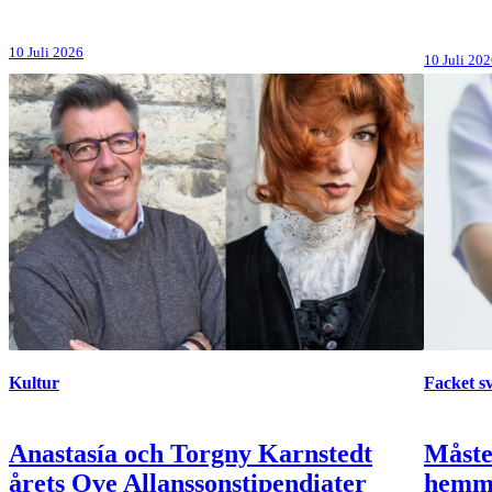
10 Juli 2026
10 Juli 20
Kultur
Facket s
Anastasía och Torgny Karnstedt
Måste
årets Ove Allanssonstipendiater
hemma