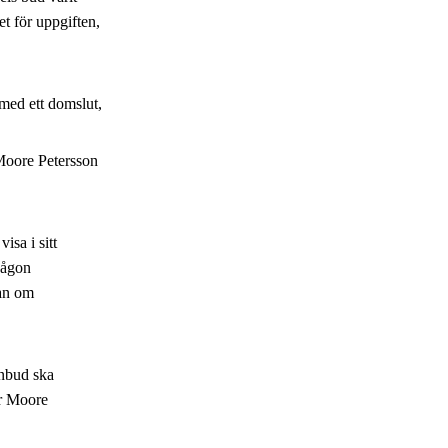
et för uppgiften,
med ett domslut,
 Moore Petersson
isa i sitt
någon
an om
anbud ska
er Moore