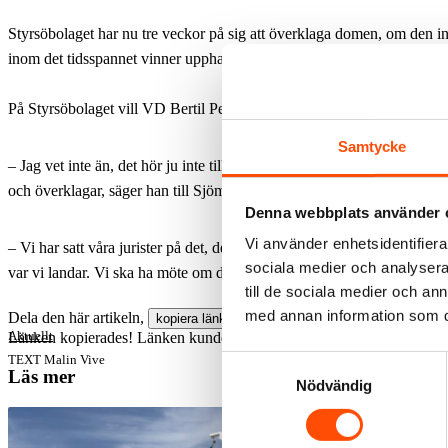
Styrsöbolaget har nu tre veckor på sig
att överklaga domen, om den in
inom det tidsspannet vinner upphandlingen laga kraft.
På Styrsöbolaget vill VD Bertil Pevantus ännu inte säga vad som hän
Samtycke
– Jag vet inte än, det hör ju inte till vanligheterna att man hanterar så
och överklagar, säger han till Sjömannen.
Denna webbplats använder 
Vi använder enhetsidentifierar
– Vi har satt våra jurister på det, de läser nu igenom domen ordentligt 
sociala medier och analysera 
var vi landar. Vi ska ha möte om det i veckan.
till de sociala medier och a
med annan information som du 
Dela den här artikeln,
kopiera länken
Aktuellt
Länken kopierades!
Länken kunde inte kopieras.
TEXT
Malin Vive
Samtyckesval
Läs mer
Nödvändig