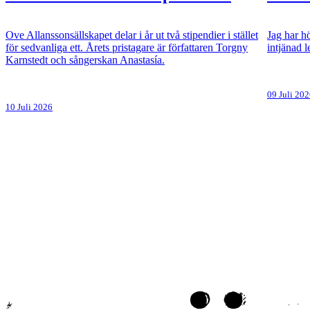
Ove Allanssonsällskapet delar i år ut två stipendier i stället
Jag har hö
för sedvanliga ett. Årets pristagare är författaren Torgny
intjänad 
Karnstedt och sångerskan Anastasía.
09 Juli 20
10 Juli 2026