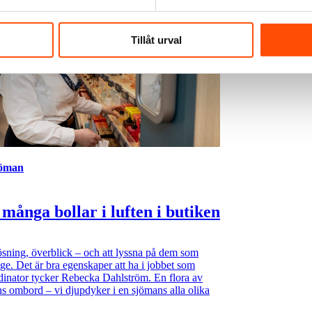
Tillåt urval
jöman
 många bollar i luften i butiken
sning, överblick – och att lyssna på dem som
nge. Det är bra egenskaper att ha i jobbet som
inator tycker Rebecka Dahlström. En flora av
ns ombord – vi djupdyker i en sjömans alla olika