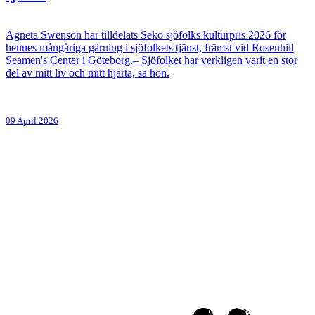
Agneta Swenson har tilldelats Seko sjöfolks kulturpris 2026 för
hennes mångåriga gärning i sjöfolkets tjänst, främst vid Rosenhill
Seamen's Center i Göteborg.– Sjöfolket har verkligen varit en stor
del av mitt liv och mitt hjärta, sa hon.
09 April 2026