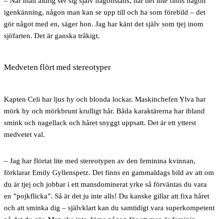
– När man aldrig ser sig själv någonstans, när det inte finns någon
igenkänning, någon man kan se upp till och ha som förebild – det
gör något med en, säger hon. Jag har känt det själv som tjej inom
sjöfarten. Det är ganska tråkigt.
Medveten flört med stereotyper
Kapten Celi har ljus hy och blonda lockar. Maskinchefen Ylva har
mörk hy och mörkbrunt krulligt hår. Båda karaktärerna har ibland
smink och nagellack och håret snyggt uppsatt. Det är ett ytterst
medvetet val.
– Jag har flörtat lite med stereotypen av den feminina kvinnan,
förklarar Emily Gyllenspetz. Det finns en gammaldags bild av att om
du är tjej och jobbar i ett mansdominerat yrke så förväntas du vara
en ”pojkflicka”. Så är det ju inte alls! Du kanske gillar att fixa håret
och att sminka dig – självklart kan du samtidigt vara superkompetent