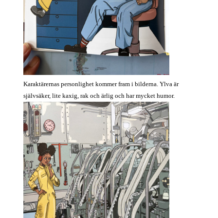
Karaktärernas personlighet kommer fram i bilderna. Ylva är
självsäker, lite kaxig, rak och ärlig och har mycket humor.