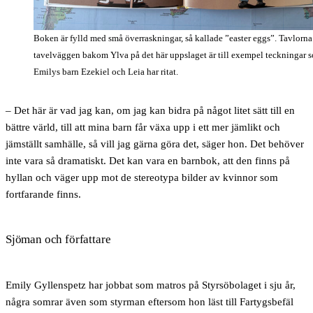
Boken är fylld med små överraskningar, så kallade ”easter eggs”. Tavlorna
tavelväggen bakom Ylva på det här uppslaget är till exempel teckningar 
Emilys barn Ezekiel och Leia har ritat.
– Det här är vad jag kan, om jag kan bidra på något litet sätt till en
bättre värld, till att mina barn får växa upp i ett mer jämlikt och
jämställt samhälle, så vill jag gärna göra det, säger hon. Det behöver
inte vara så dramatiskt. Det kan vara en barnbok, att den finns på
hyllan och väger upp mot de stereotypa bilder av kvinnor som
fortfarande finns.
Sjöman och författare
Emily Gyllenspetz har jobbat som matros på Styrsöbolaget i sju år,
några somrar även som styrman eftersom hon läst till Fartygsbefäl