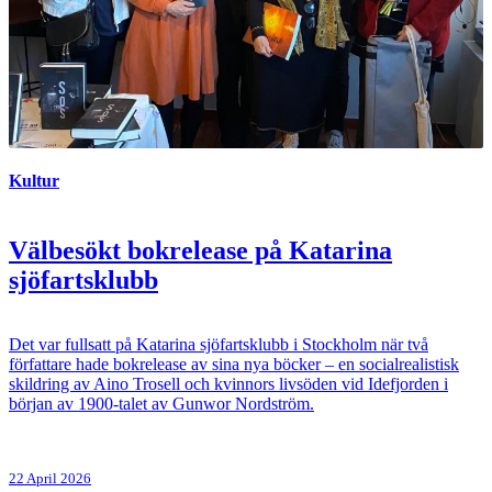
Kultur
Välbesökt bokrelease på Katarina
sjöfartsklubb
Det var fullsatt på Katarina sjöfartsklubb i Stockholm när två
författare hade bokrelease av sina nya böcker – en socialrealistisk
skildring av Aino Trosell och kvinnors livsöden vid Idefjorden i
början av 1900-talet av Gunwor Nordström.
22 April 2026