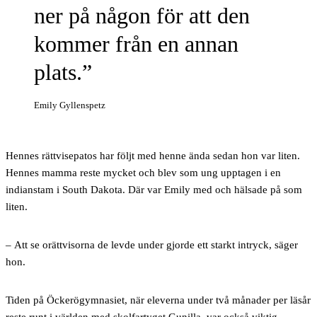
ner på någon för att den
kommer från en annan
plats.
Emily Gyllenspetz
Hennes rättvisepatos har följt med henne ända sedan hon var liten.
Hennes mamma reste mycket och blev som ung upptagen i en
indianstam i South Dakota. Där var Emily med och hälsade på som
liten.
– Att se orättvisorna de levde under gjorde ett starkt intryck, säger
hon.
Tiden på Öckerögymnasiet, när eleverna under två månader per läsår
reste runt i världen med skolfartyget Gunilla, var också viktig.