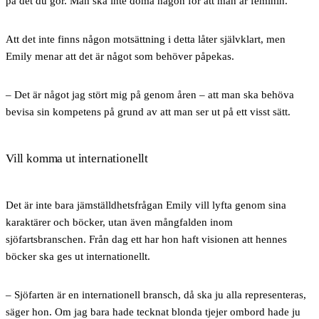
på det du gör. Man ska inte döma någon för att man är feminin.
Att det inte finns någon motsättning i detta låter självklart, men
Emily menar att det är något som behöver påpekas.
– Det är något jag stört mig på genom åren – att man ska behöva
bevisa sin kompetens på grund av att man ser ut på ett visst sätt.
Vill komma ut internationellt
Det är inte bara jämställdhetsfrågan Emily vill lyfta genom sina
karaktärer och böcker, utan även mångfalden inom
sjöfartsbranschen. Från dag ett har hon haft visionen att hennes
böcker ska ges ut internationellt.
– Sjöfarten är en internationell bransch, då ska ju alla representeras,
säger hon. Om jag bara hade tecknat blonda tjejer ombord hade ju