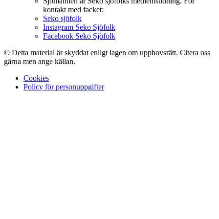
Sjömannen är Seko sjöfolks medlemstidning. För
kontakt med facket:
Seko sjöfolk
Instagram Seko Sjöfolk
Facebook Seko Sjöfolk
© Detta material är skyddat enligt lagen om upphovsrätt. Citera oss
gärna men ange källan.
Cookies
Policy för personuppgifter