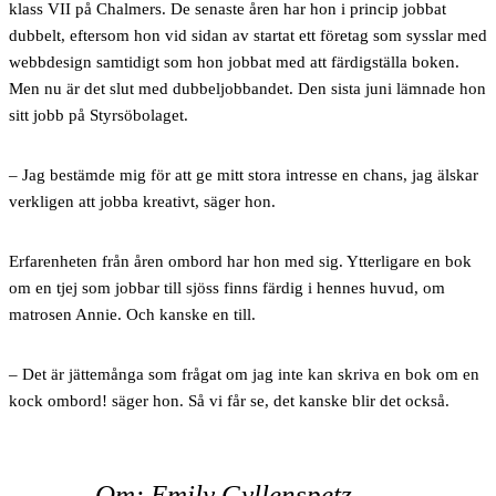
klass VII på Chalmers. De senaste åren har hon i princip jobbat
dubbelt, eftersom hon vid sidan av startat ett företag som sysslar med
webbdesign samtidigt som hon jobbat med att färdigställa boken.
Men nu är det slut med dubbeljobbandet. Den sista juni lämnade hon
sitt jobb på Styrsöbolaget.
– Jag bestämde mig för att ge mitt stora intresse en chans, jag älskar
verkligen att jobba kreativt, säger hon.
Erfarenheten från åren ombord har hon med sig. Ytterligare en bok
om en tjej som jobbar till sjöss finns färdig i hennes huvud, om
matrosen Annie. Och kanske en till.
– Det är jättemånga som frågat om jag inte kan skriva en bok om en
kock ombord! säger hon. Så vi får se, det kanske blir det också.
Om: Emily Gyllenspetz