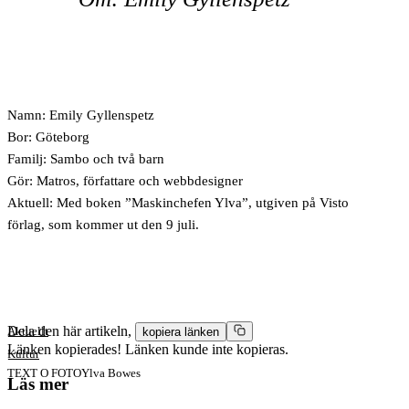
Namn:
Emily Gyllenspetz
Bor:
Göteborg
Familj:
Sambo och två barn
Gör:
Matros, författare och webbdesigner
Aktuell:
Med boken ”Maskinchefen Ylva”, utgiven på Visto
förlag, som kommer ut den 9 juli.
Dela den här artikeln,
Aktuellt
kopiera länken
Länken kopierades!
Länken kunde inte kopieras.
Kultur
TEXT O FOTO
Ylva Bowes
Läs mer