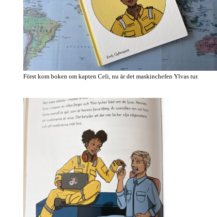
Först kom boken om kapten Celi, nu är det maskinchefen Ylvas tur.