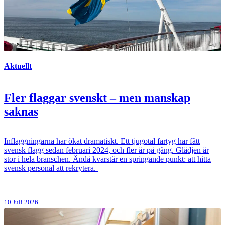
Aktuellt
Fler flaggar svenskt – men manskap
saknas
Inflaggningarna har ökat dramatiskt. Ett tjugotal fartyg har fått
svensk flagg sedan februari 2024, och fler är på gång. Glädjen är
stor i hela branschen. Ändå kvarstår en springande punkt: att hitta
svensk personal att rekrytera.
10 Juli 2026