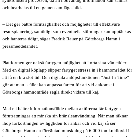
synkronisera processen, då all nödvändig information kan samlas
och bearbetas till en gemensam lägesbild.
– Det ger bättre förutsägbarhet och möjligheter till effektivare
resursplanering, samtidigt som eventuella störningar kan upptäckas
och hanteras tidigt, säger Fredrik Rauer på Göteborgs Hamn i
pressmeddelandet.
Plattformen ger också fartygen möjlighet att korta sina väntetider:
Med en digital köplapp slipper fartyget stressa in i hamnområdet för
att få en bra slot-tid. Den digitala anlöpsfunktionen ”Just-In-Time”
gör att man istället kan anpassa farten för att vid ankomst i
Göteborgs hamnområde segla direkt vidare till kaj.
Med ett bättre informationsflöde mellan aktörerna
får fartygen
förutsättningar att minska sin bränsleanvändning. När man räknar
ihop förkortningen av liggtiden för ankar och vid kaj så ser
Göteborgs Hamn en förväntad minskning på 6 000 ton koldioxid i