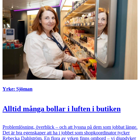
Yrke: Sjöman
Alltid många bollar i luften i butiken
Problemlösning, överblick – och att lyssna på dem som jobbat länge.
Det är bra egenskaper att ha i jobbet som shopkoordinator tycker
Rebecka Dahlström. En flora av yrken finns ombord – vi djupdyker