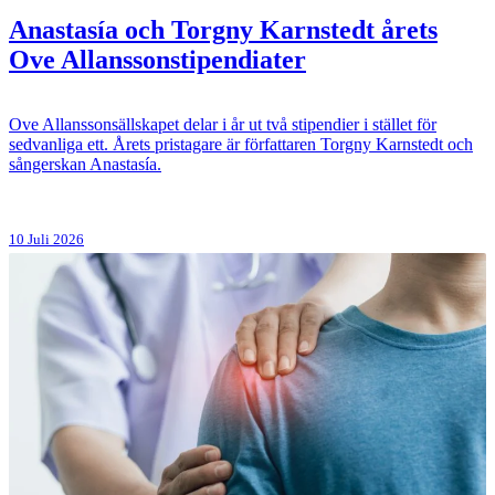
Anastasía och Torgny Karnstedt årets
Ove Allanssonstipendiater
Ove Allanssonsällskapet delar i år ut två stipendier i stället för
sedvanliga ett. Årets pristagare är författaren Torgny Karnstedt och
sångerskan Anastasía.
10 Juli 2026