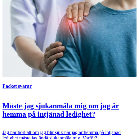
Facket svarar
Måste jag sjukanmäla mig om jag är
hemma på intjänad ledighet?
Jag har hört att om jag blir sjuk när jag är hemma på intjänad
ledighet måste jag ändå sjukanmäla mig. Varför?