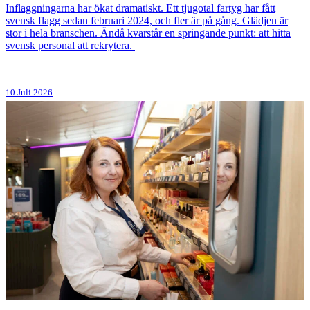
Inflaggningarna har ökat dramatiskt. Ett tjugotal fartyg har fått
svensk flagg sedan februari 2024, och fler är på gång. Glädjen är
stor i hela branschen. Ändå kvarstår en springande punkt: att hitta
svensk personal att rekrytera.
10 Juli 2026