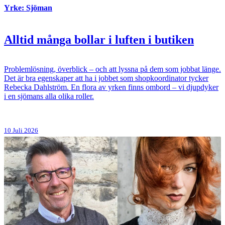
Yrke: Sjöman
Alltid många bollar i luften i butiken
Problemlösning, överblick – och att lyssna på dem som jobbat länge.
Det är bra egenskaper att ha i jobbet som shopkoordinator tycker
Rebecka Dahlström. En flora av yrken finns ombord – vi djupdyker
i en sjömans alla olika roller.
10 Juli 2026