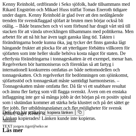
Kenny Reinhold, ordförande i Seko sjöfolk, hade tillsammans med
Rikard Engström och Mikael Huss träffat Tomas Eneroth tidigare
under dagen. Kenny Reinhold är glad över att den nedåtgående
trenden för svenskflaggad sjöfart är bruten men börjar också bli
otålig. – Både branschen och vi som förbund har dragit vårt strå till
stacken för att vända utvecklingen tillsammans med politikerna. Men
arbetet för att nå hit har även tagit ganska lång tid. Takten i
förändringarna borde kunna öka, jag tycker det finns ganska lågt
hängande frukter att plocka för att ytterligare förbättra villkoren för
sjöfarten som inte heller skulle behöva kosta något för staten. De
efterlysta förändringarna i tonnageskatten är ett exempel, menar han.
Regelverken bör harmoniseras och förenklas så att fartyg i
internationell konkurrens omfattas av både nettomodellen och
tonnageskatten. Och regelverket för bedömningen om sjöinkomst,
sjöfartsstöd och tonnageskatt måste samtidigt harmoniseras. –
Tonnageskatten måste omfatta fler. Då får vi ett snabbare resultat
och ännu fler fartyg som vill flagga svenskt. Även om en enstaka
inflaggning inte ger så många jobb är det början på en positiv spiral
som i slutändan kommer att stärka hela klustret och på det sättet ge
fler jobb, fler utbildningsplatser och fler möjligheter för svensk
Dela den här artikeln,
kopiera länken
sjöfart, säger Kenny Reinhold.
Länken kopierades!
Länken kunde inte kopieras.
Aktuellt
TEXT
jorgen.tiger@seko.se
Läs mer