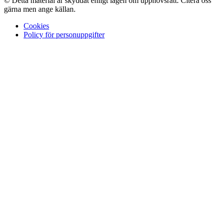
© Detta material är skyddat enligt lagen om upphovsrätt. Citera oss
gärna men ange källan.
Cookies
Policy för personuppgifter