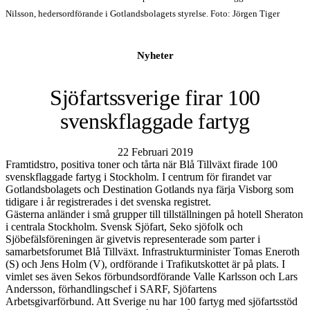
Nilsson, hedersordförande i Gotlandsbolagets styrelse. Foto: Jörgen Tiger
Nyheter
Sjöfartssverige firar 100
svenskflaggade fartyg
22 Februari 2019
Framtidstro, positiva toner och tårta när Blå Tillväxt firade 100
svenskflaggade fartyg i Stockholm. I centrum för firandet var
Gotlandsbolagets och Destination Gotlands nya färja Visborg som
tidigare i år registrerades i det svenska registret.
Gästerna anländer i små grupper till tillställningen på hotell Sheraton
i centrala Stockholm. Svensk Sjöfart, Seko sjöfolk och
Sjöbefälsföreningen är givetvis representerade som parter i
samarbetsforumet Blå Tillväxt. Infrastrukturminister Tomas Eneroth
(S) och Jens Holm (V), ordförande i Trafikutskottet är på plats. I
vimlet ses även Sekos förbundsordförande Valle Karlsson och Lars
Andersson, förhandlingschef i SARF, Sjöfartens
Arbetsgivarförbund. Att Sverige nu har 100 fartyg med sjöfartsstöd