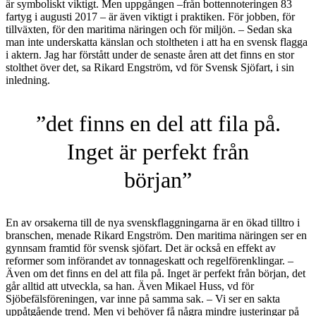
är symboliskt viktigt. Men uppgången –från bottennoteringen 83
fartyg i augusti 2017 – är även viktigt i praktiken. För jobben, för
tillväxten, för den maritima näringen och för miljön. – Sedan ska
man inte underskatta känslan och stoltheten i att ha en svensk flagga
i aktern. Jag har förstått under de senaste åren att det finns en stor
stolthet över det, sa Rikard Engström, vd för Svensk Sjöfart, i sin
inledning.
”det finns en del att fila på.
Inget är perfekt från
början”
En av orsakerna till de nya svenskflaggningarna är en ökad tilltro i
branschen, menade Rikard Engström. Den maritima näringen ser en
gynnsam framtid för svensk sjöfart. Det är också en effekt av
reformer som införandet av tonnageskatt och regelförenklingar. –
Även om det finns en del att fila på. Inget är perfekt från början, det
går alltid att utveckla, sa han. Även Mikael Huss, vd för
Sjöbefälsföreningen, var inne på samma sak. – Vi ser en sakta
uppåtgående trend. Men vi behöver få några mindre justeringar på