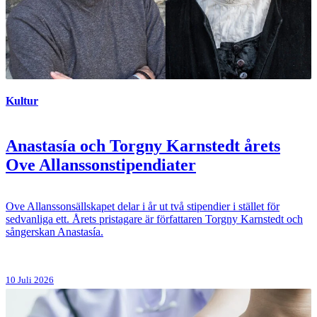
Kultur
Anastasía och Torgny Karnstedt årets
Ove Allanssonstipendiater
Ove Allanssonsällskapet delar i år ut två stipendier i stället för
sedvanliga ett. Årets pristagare är författaren Torgny Karnstedt och
sångerskan Anastasía.
10 Juli 2026