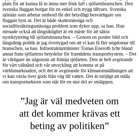
plats för att kunna få in ännu mer frisk luft i sjöfartsbranschen. Den
svenska flaggan borgar för en enkel och trygg tillvaro. Svenska
sjömän som arbetar ombord får det betydligt besvärligare om
flaggan byts ut. Det är både skattemässiga och
socialförsäkringsmässiga problem som dyker upp, sa han. Han
menade också att långsiktighet är ett måste för att säkra
nyrekrytering till sjöfartsbranschen. – Genom en positiv bild och
långsiktig politik är jag övertygad om att vi kan få fler ungdomar till
branschen, sa han. Infrastrukturminister Tomas Eneroth lyfte bland
annat fram sjöfartens betydelse för framtidens transportsystem. – Det
är viktigare än någonsin att främja sjöfarten. Den är helt avgörande
för vårt välstånd och vår utveckling att komma ut på
världsmarknaden, och det är avgörande för klimatomställningen att
vi kan växla över gods från väg till vatten. Det är möjligt att ställa
om transportsektorn som står för en stor del av utsläppen.
”Jag är väl medveten om
att det kommer krävas ett
beting av politiken”