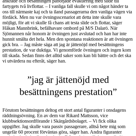
ankrade och besättningen påbörjade evakuering med slide till
fartygets två livflottar. – I vanliga fall skulle vi om något händer ta
oss till närmaste kaj och ta iland passagerarna den vanliga vägen via
fördäck. Men nu var övningsscenariot att detta inte skulle vara
möjligt, för att vi skulle få chans att testa slide och flottar, säger
Håkan Mannbrink, befälhavare ombord på M/S Dalarö. När
Sjömannen når honom är övningen just avslutad och han har inte
hunnit smälta det hela. Men den spontana reaktionen är att övningen
gick bra. – Jag måste säga att jag är jättenöjd med besättningens
prestation, de var duktiga. Vi genomförde övningen och ingen kom
till skada. Sedan finns det alltid saker som kan bli bättre och det ska
vi utvärdera nu efteråt, säger han.
”jag är jättenöjd med
besättningens prestation”
Förutom besättningen deltog ett stort antal figuranter i onsdagens
räddningsövning. En av dem var Rikard Mattsson, vice
klubbsektionsordförande i Skärgårdsbolaget. – Vi fick olika
uppgifter. Jag skulle vara passiv passagerare, alltså bete mig som
ungefär 60 procent förväntas göra, säger han. Andra figuranter