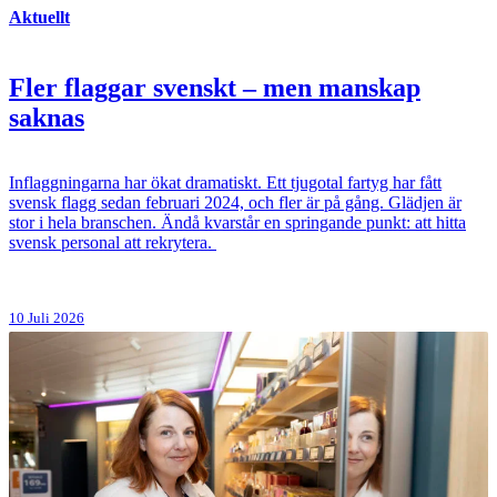
Aktuellt
Fler flaggar svenskt – men manskap
saknas
Inflaggningarna har ökat dramatiskt. Ett tjugotal fartyg har fått
svensk flagg sedan februari 2024, och fler är på gång. Glädjen är
stor i hela branschen. Ändå kvarstår en springande punkt: att hitta
svensk personal att rekrytera.
10 Juli 2026