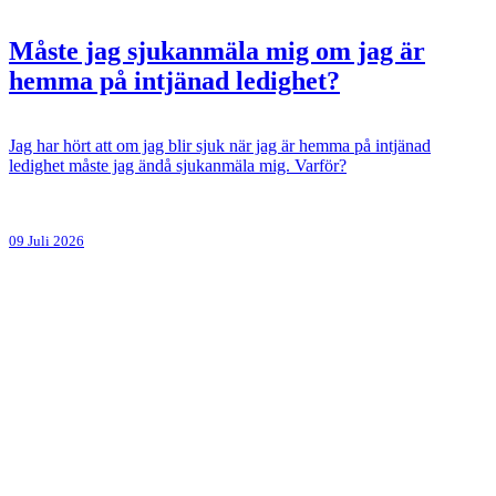
Måste jag sjukanmäla mig om jag är
hemma på intjänad ledighet?
Jag har hört att om jag blir sjuk när jag är hemma på intjänad
ledighet måste jag ändå sjukanmäla mig. Varför?
09 Juli 2026