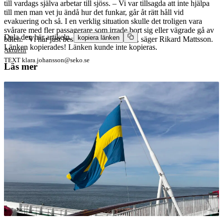
till vardags själva arbetar till sjöss. – Vi var tillsagda att inte hjälpa
till men man vet ju ändå hur det funkar, går åt rätt håll vid
evakuering och så. I en verklig situation skulle det troligen vara
svårare med fler passagerare som irrade bort sig eller vägrade gå av
Dela den här artikeln,
kopiera länken
båten. ”Vi har just beställt mat” och sådant, säger Rikard Mattsson.
Länken kopierades!
Länken kunde inte kopieras.
Aktuellt
TEXT
klara.johansson@seko.se
Läs mer