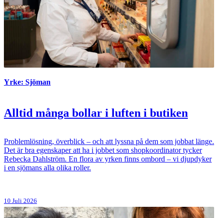
Yrke: Sjöman
Alltid många bollar i luften i butiken
Problemlösning, överblick – och att lyssna på dem som jobbat länge.
Det är bra egenskaper att ha i jobbet som shopkoordinator tycker
Rebecka Dahlström. En flora av yrken finns ombord – vi djupdyker
i en sjömans alla olika roller.
10 Juli 2026