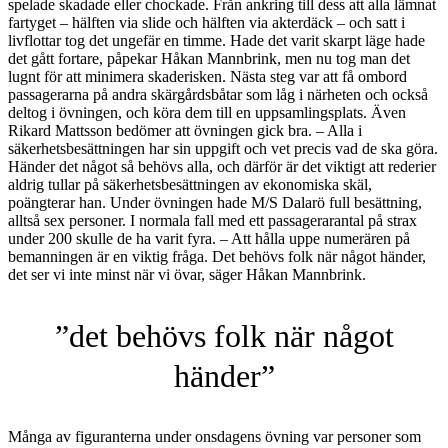
spelade skadade eller chockade. Från ankring till dess att alla lämnat
fartyget – hälften via slide och hälften via akterdäck – och satt i
livflottar tog det ungefär en timme. Hade det varit skarpt läge hade
det gått fortare, påpekar Håkan Mannbrink, men nu tog man det
lugnt för att minimera skaderisken. Nästa steg var att få ombord
passagerarna på andra skärgårdsbåtar som låg i närheten och också
deltog i övningen, och köra dem till en uppsamlingsplats. Även
Rikard Mattsson bedömer att övningen gick bra. – Alla i
säkerhetsbesättningen har sin uppgift och vet precis vad de ska göra.
Händer det något så behövs alla, och därför är det viktigt att rederier
aldrig tullar på säkerhetsbesättningen av ekonomiska skäl,
poängterar han. Under övningen hade M/S Dalarö full besättning,
alltså sex personer. I normala fall med ett passagerarantal på strax
under 200 skulle de ha varit fyra. – Att hålla uppe numerären på
bemanningen är en viktig fråga. Det behövs folk när något händer,
det ser vi inte minst när vi övar, säger Håkan Mannbrink.
”det behövs folk när något
händer”
Många av figuranterna under onsdagens övning var personer som