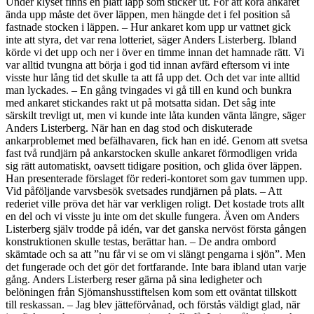
Under klyset finns en platt läpp som sticker ut. För att köra ankaret
ända upp måste det över läppen, men hängde det i fel position så
fastnade stocken i läppen. – Hur ankaret kom upp ur vattnet gick
inte att styra, det var rena lotteriet, säger Anders Listerberg. Ibland
körde vi det upp och ner i över en timme innan det hamnade rätt. Vi
var alltid tvungna att börja i god tid innan avfärd eftersom vi inte
visste hur lång tid det skulle ta att få upp det. Och det var inte alltid
man lyckades. – En gång tvingades vi gå till en kund och bunkra
med ankaret stickandes rakt ut på motsatta sidan. Det såg inte
särskilt trevligt ut, men vi kunde inte låta kunden vänta längre, säger
Anders Listerberg. När han en dag stod och diskuterade
ankarproblemet med befälhavaren, fick han en idé. Genom att svetsa
fast två rundjärn på ankarstocken skulle ankaret förmodligen vrida
sig rätt automatiskt, oavsett tidigare position, och glida över läppen.
Han presenterade förslaget för rederi-kontoret som gav tummen upp.
Vid påföljande varvsbesök svetsades rundjärnen på plats. – Att
rederiet ville pröva det här var verkligen roligt. Det kostade trots allt
en del och vi visste ju inte om det skulle fungera. Även om Anders
Listerberg själv trodde på idén, var det ganska nervöst första gången
konstruktionen skulle testas, berättar han. – De andra ombord
skämtade och sa att ”nu får vi se om vi slängt pengarna i sjön”. Men
det fungerade och det gör det fortfarande. Inte bara ibland utan varje
gång. Anders Listerberg reser gärna på sina ledigheter och
belöningen från Sjömanshusstiftelsen kom som ett oväntat tillskott
till reskassan. – Jag blev jätteförvånad, och förstås väldigt glad, när