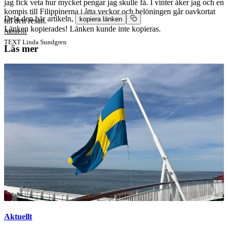
jag fick veta hur mycket pengar jag skulle få. I vinter åker jag och en
kompis till Filippinerna i åtta veckor och belöningen går oavkortat
Dela den här artikeln,
kopiera länken
till den resan.
Länken kopierades!
Länken kunde inte kopieras.
Aktuellt
TEXT
Linda Sundgren
Läs mer
Aktuellt