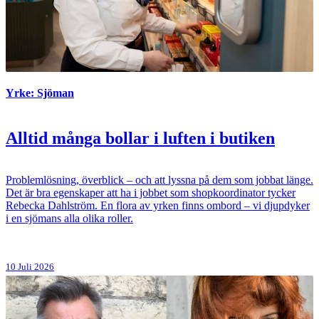
Yrke: Sjöman
Alltid många bollar i luften i butiken
Problemlösning, överblick – och att lyssna på dem som jobbat länge.
Det är bra egenskaper att ha i jobbet som shopkoordinator tycker
Rebecka Dahlström. En flora av yrken finns ombord – vi djupdyker
i en sjömans alla olika roller.
10 Juli 2026