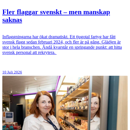
Fler flaggar svenskt – men manskap
saknas
Inflaggningarna har ökat dramatiskt. Ett tjugotal fartyg har fått
svensk flagg sedan februari 2024, och fler är på gång. Glädjen är
stor i hela branschen. Ändå kvarstår en springande punkt: att hitta
svensk personal att rekrytera.
10 Juli 2026