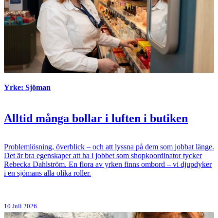
Yrke: Sjöman
Alltid många bollar i luften i butiken
Problemlösning, överblick – och att lyssna på dem som jobbat länge.
Det är bra egenskaper att ha i jobbet som shopkoordinator tycker
Rebecka Dahlström. En flora av yrken finns ombord – vi djupdyker
i en sjömans alla olika roller.
10 Juli 2026