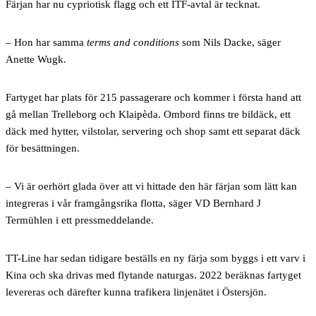
Färjan har nu cypriotisk flagg och ett ITF-avtal är tecknat.
– Hon har samma
terms and conditions
som Nils Dacke, säger
Anette Wugk.
Fartyget har plats för 215 passagerare och kommer i första hand att
gå mellan Trelleborg och Klaipèda. Ombord finns tre bildäck, ett
däck med hytter, vilstolar, servering och shop samt ett separat däck
för besättningen.
– Vi är oerhört glada över att vi hittade den här färjan som lätt kan
integreras i vår framgångsrika flotta, säger VD Bernhard J
Termühlen i ett pressmeddelande.
TT-Line har sedan tidigare beställs en ny färja som byggs i ett varv i
Kina och ska drivas med flytande naturgas. 2022 beräknas fartyget
levereras och därefter kunna trafikera linjenätet i Östersjön.