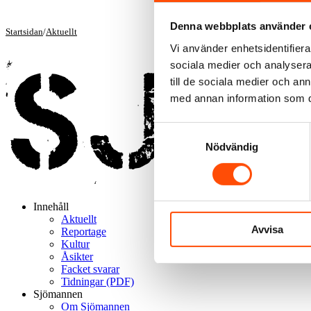
Denna webbplats använder 
Startsidan
/
Aktuellt
Vi använder enhetsidentifierar
sociala medier och analysera 
till de sociala medier och a
med annan information som du 
Samtyckesval
Nödvändig
Innehåll
Aktuellt
Avvisa
Reportage
Kultur
Åsikter
Facket svarar
Tidningar (PDF)
Sjömannen
Om Sjömannen