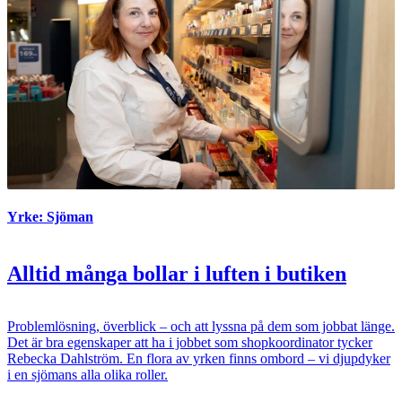
Yrke: Sjöman
Alltid många bollar i luften i butiken
Problemlösning, överblick – och att lyssna på dem som jobbat länge.
Det är bra egenskaper att ha i jobbet som shopkoordinator tycker
Rebecka Dahlström. En flora av yrken finns ombord – vi djupdyker
i en sjömans alla olika roller.