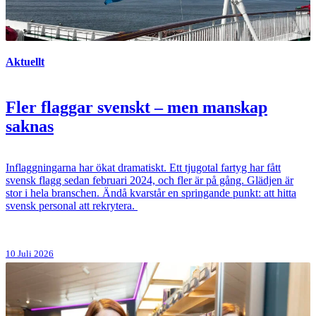
Aktuellt
Fler flaggar svenskt – men manskap
saknas
Inflaggningarna har ökat dramatiskt. Ett tjugotal fartyg har fått
svensk flagg sedan februari 2024, och fler är på gång. Glädjen är
stor i hela branschen. Ändå kvarstår en springande punkt: att hitta
svensk personal att rekrytera.
10 Juli 2026