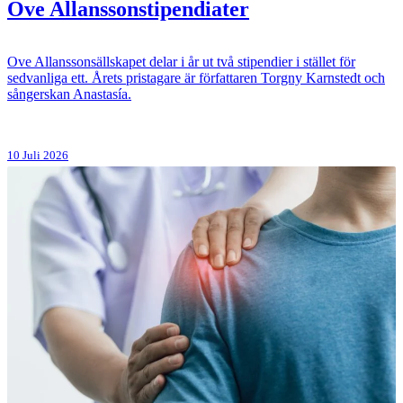
Ove Allanssonstipendiater
Ove Allanssonsällskapet delar i år ut två stipendier i stället för
sedvanliga ett. Årets pristagare är författaren Torgny Karnstedt och
sångerskan Anastasía.
10 Juli 2026