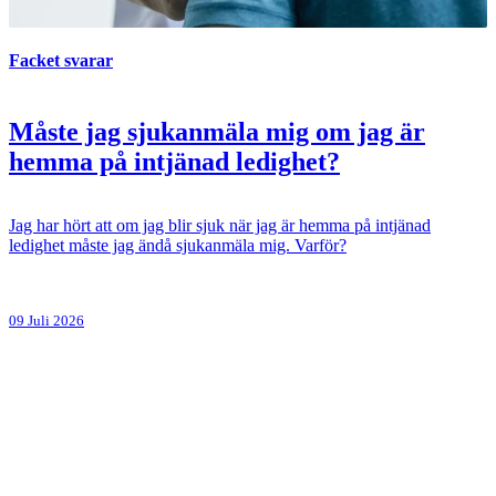
Facket svarar
Måste jag sjukanmäla mig om jag är
hemma på intjänad ledighet?
Jag har hört att om jag blir sjuk när jag är hemma på intjänad
ledighet måste jag ändå sjukanmäla mig. Varför?
09 Juli 2026