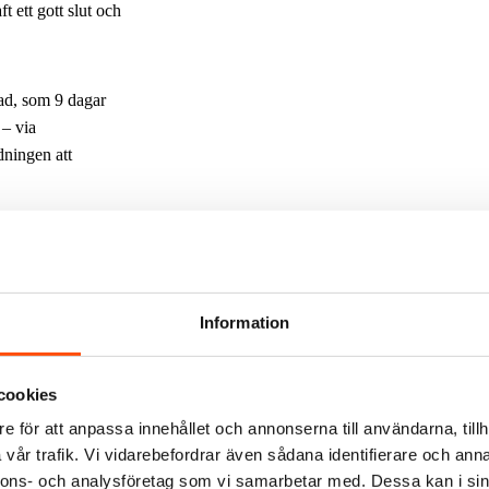
t ett gott slut och
tad, som 9 dagar
 – via
dningen att
Information
n icke pragmatisk
vas, en ny ska
tten löper normalt
cookies
änga denna. Inte
e för att anpassa innehållet och annonserna till användarna, tillh
a arbetstillfällen
vår trafik. Vi vidarebefordrar även sådana identifierare och anna
 våren. Allt
nnons- och analysföretag som vi samarbetar med. Dessa kan i sin