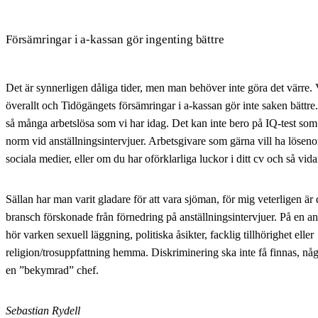
Försämringar i a-kassan gör ingenting bättre
Det är synnerligen dåliga tider, men man behöver inte göra det värre. 
överallt och Tidögängets försämringar i a-kassan gör inte saken bättre.
så många arbetslösa som vi har idag. Det kan inte bero på IQ-test som
norm vid anställningsintervjuer. Arbetsgivare som gärna vill ha löseno
sociala medier, eller om du har oförklarliga luckor i ditt cv och så vida
Sällan har man varit gladare för att vara sjöman, för mig veterligen är d
bransch förskonade från förnedring på anställningsintervjuer. På en an
hör varken sexuell läggning, politiska åsikter, facklig tillhörighet eller
religion/trosuppfattning hemma. Diskriminering ska inte få finnas, någ
en ”bekymrad” chef.
Sebastian Rydell