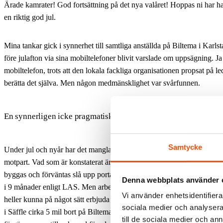
Ärade kamrater!
God fortsättning på det nya valåret! Hoppas ni har haf
en riktig god jul.
Mina tankar gick i synnerhet till samtliga anställda på Biltema i Karls
före julafton via sina mobiltelefoner blivit varslade om uppsägning. Ja
mobiltelefon, trots att den lokala fackliga organisationen propsat på le
berätta det själva. Men någon medmänsklighet var svårfunnen.
En synnerligen icke pragmatisk motpart
Samtycke
Under jul och nyår har det manglats förhandlingar med en synnerlige
motpart. Vad som är konstaterat är att lokalen Biltema huserat i ska ri
byggas och förväntas slå upp portarna om 1 års tid. Återanställningsrä
Denna webbplats använder 
i 9 månader enligt LAS. Men arbetsgivarparten var inte villig att förl
Vi använder enhetsidentifierar
heller kunna på något sätt erbjuda de numera varslade 55 arbetarna någr
sociala medier och analysera 
i Säffle cirka 5 mil bort på Biltemas nybyggda varuhus som öppnar till
till de sociala medier och a