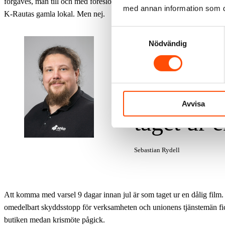
förgäves, man till och med föreslog att temporärt husera verksamheten
med annan information som du 
K-Rautas gamla lokal. Men nej.
Samtyckesval
Nödvändig
Att kom
dagar inn
Avvisa
taget ur 
Sebastian Rydell
Att komma med varsel 9 dagar innan jul är som taget ur en dålig film
omedelbart skyddsstopp för verksamheten och unionens tjänstemän fic
butiken medan krismöte pågick.