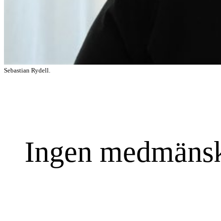
Sebastian Rydell.
Ingen medmänskl