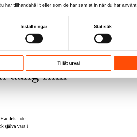
 rakt över vägen i
har tillhandahållit eller som de har samlat in när du har använt 
Inställningar
Statistik
ma med varsel 9
an jul är som
Tillåt urval
en dålig film
. Handels lade
k själva vara i