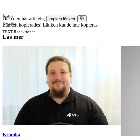
Åsikter
Dela den här artikeln,
kopiera länken
Krönika
Länken kopierades!
Länken kunde inte kopieras.
TEXT
Redaktionen
Läs mer
Krönika