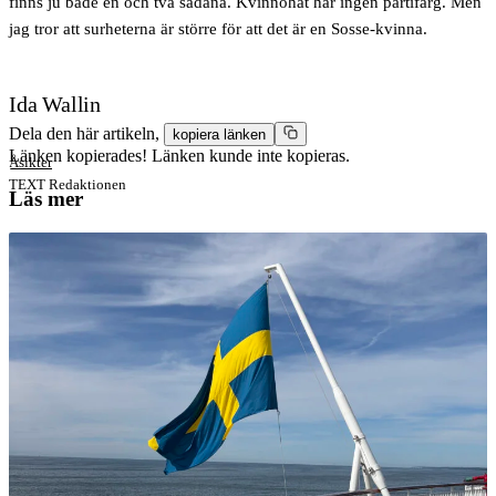
finns ju både en och två sådana. Kvinnohat har ingen partifärg. Men
jag tror att surheterna är större för att det är en Sosse-kvinna.
Ida Wallin
Dela den här artikeln,
kopiera länken
Länken kopierades!
Länken kunde inte kopieras.
Åsikter
TEXT
Redaktionen
Läs mer