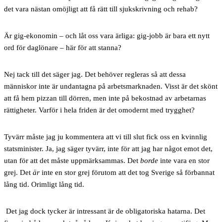
det vara nästan omöjligt att få rätt till sjukskrivning och rehab?
Är gig-ekonomin – och låt oss vara ärliga: gig-jobb är bara ett nytt
ord för daglönare – här för att stanna?
Nej tack till det säger jag. Det behöver regleras så att dessa
människor inte är undantagna på arbetsmarknaden. Visst är det skönt
att få hem pizzan till dörren, men inte på bekostnad av arbetarnas
rättigheter. Varför i hela friden är det omodernt med trygghet?
T
yvärr måste jag ju kommentera att vi till slut fick oss en kvinnlig
statsminister. Ja, jag säger tyvärr, inte för att jag har något emot det,
utan för att det måste uppmärksammas. Det
borde
inte vara en stor
grej. Det
är
inte en stor grej förutom att det tog Sverige så förbannat
lång tid. Orimligt lång tid.
Det jag dock tycker är intressant är de obligatoriska hatarna. Det