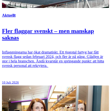
Aktuellt
Fler flaggar svenskt – men manskap
saknas
Inflaggningarna har ökat dramatiskt. Ett tjugotal fartyg har fått
svensk flagg sedan februari 2024, och fler är på gång. Glädjen är
stor i hela branschen. Ändå kvarstår en springande punkt: att hitta
svensk personal att rekrytera.
10 Juli 2026