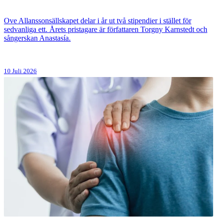
Ove Allanssonsällskapet delar i år ut två stipendier i stället för
sedvanliga ett. Årets pristagare är författaren Torgny Karnstedt och
sångerskan Anastasía.
10 Juli 2026