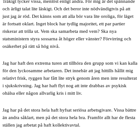
Tråkigt tycker vissa, menlöst enligt andra. För mig är det spännande
och ärligt talat lite läskigt. Och det beror inte nödvändigtvis på att
just jag är röd. Det känns som att alla bör vara lite oroliga, för läget
är fortsatt oklart. Inget block har tydlig majoritet, ett par partier
riskerar att trilla ut. Vem ska samarbeta med vem? Ska nya
statsministern styra sossarna åt höger eller vänster? Förvirring och
osäkerhet på rätt så hög nivå.
Jag har haft den extrema turen att tillhöra den grupp som vi kan kalla
för den lyckosamme arbetaren. Det innebär att jag hittills hållit mig
relativt frisk, ryggen har fått lite stryk genom åren men inte resulterat
i sjukskrivning. Jag har haft flyt nog att inte drabbas av psykisk
ohälsa eller någon allvarlig kris i mitt liv.
Jag har på det stora hela haft hyfsat seriösa arbetsgivare. Vissa bättre
än andra såklart, men på det stora hela bra. Framför allt har de flesta
ställen jag arbetat på haft kollektivavtal.