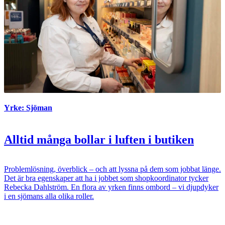
Yrke: Sjöman
Alltid många bollar i luften i butiken
Problemlösning, överblick – och att lyssna på dem som jobbat länge.
Det är bra egenskaper att ha i jobbet som shopkoordinator tycker
Rebecka Dahlström. En flora av yrken finns ombord – vi djupdyker
i en sjömans alla olika roller.