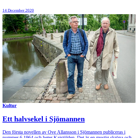
14 December 2020
Kultur
Ett halvsekel i Sjömannen
Den första novellen av Ove Allansson i Sjömannen publiceras i
nummer 6 1964 och heter Kajstölden. Det är en mustig skröna och