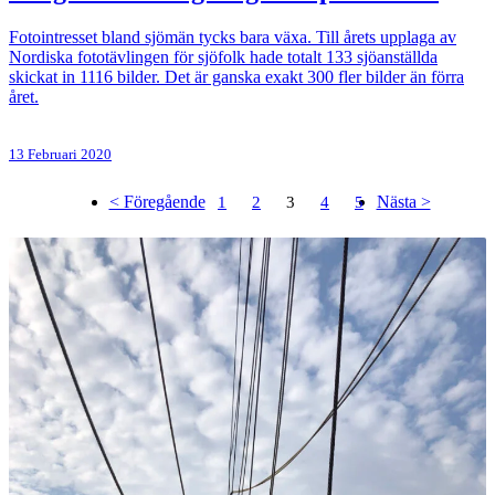
Fotointresset bland sjömän tycks bara växa. Till årets upplaga av
Nordiska fototävlingen för sjöfolk hade totalt 133 sjöanställda
skickat in 1116 bilder. Det är ganska exakt 300 fler bilder än förra
året.
13 Februari 2020
< Föregående
Nästa >
1
2
3
4
5