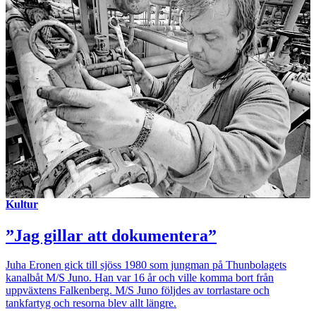
Kultur
”Jag gillar att dokumentera”
Juha Eronen gick till sjöss 1980 som jungman på Thunbolagets
kanalbåt M/S Juno. Han var 16 år och ville komma bort från
uppväxtens Falkenberg. M/S Juno följdes av torrlastare och
tankfartyg och resorna blev allt längre.