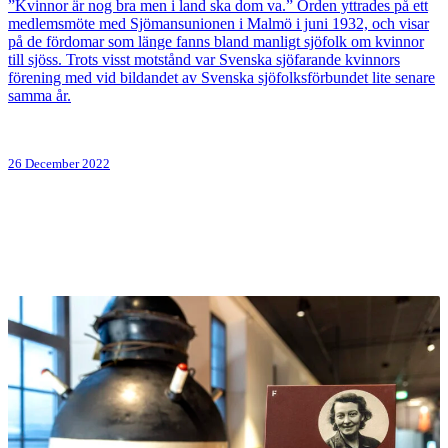
”Kvinnor är nog bra men i land ska dom va.” Orden yttrades på ett
medlemsmöte med Sjömansunionen i Malmö i juni 1932, och visar
på de fördomar som länge fanns bland manligt sjöfolk om kvinnor
till sjöss. Trots visst motstånd var Svenska sjöfarande kvinnors
förening med vid bildandet av Svenska sjöfolksförbundet lite senare
samma år.
26 December 2022