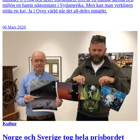
miljön en hamn någonstans i Sydamerika. Men kan man verkligen
stjäla en kaj. Ja i Oves värld går det all-deles utmärkt.
06 Mars 2020
Kultur
Norge och Sverige tog hela prisbordet