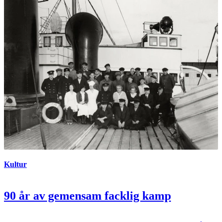
Kultur
90 år av gemensam facklig kamp