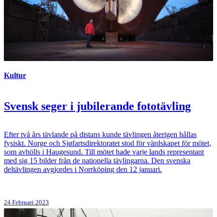
Kultur
Svensk seger i jubilerande fototävling
Efter två års tävlande på distans kunde tävlingen återigen hållas
fysiskt. Norge och Sjøfartsdirektoratet stod för värdskapet för mötet,
som avhölls i Haugesund. Till mötet hade varje lands representant
med sig 15 bilder från de nationella tävlingarna. Den svenska
deltävlingen avgjordes i Norrköping den 12 januari.
24 Februari 2023