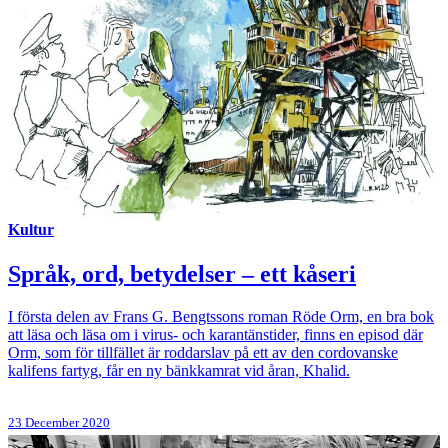
Kultur
Språk, ord, betydelser – ett kåseri
I första delen av Frans G. Bengtssons roman Röde Orm, en bra bok
att läsa och läsa om i virus- och karantänstider, finns en episod där
Orm, som för tillfället är roddarslav på ett av den cordovanske
kalifens fartyg, får en ny bänkkamrat vid åran, Khalid.
23 December 2020