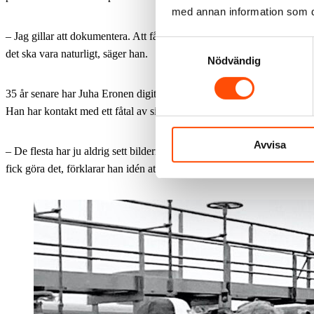
med annan information som du 
– Jag gillar att dokumentera. Att fånga ögonblicken. Det får inte se ko
Samtyckesval
det ska vara naturligt, säger han.
Nödvändig
35 år senare har Juha Eronen digitaliserat bilderna och lagt ut dem på
Han har kontakt med ett fåtal av sina gamla skeppskamrater.
Avvisa
– De flesta har ju aldrig sett bilderna jag tog på dem. Jag tänkte att de
fick göra det, förklarar han idén att visa några av bilderna i Sjömanne