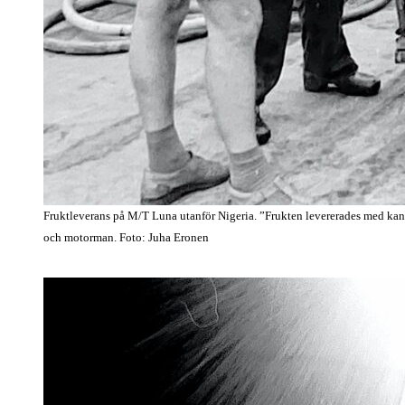
Frukt­leverans på M/T Luna utanför Nigeria. ”Frukten levere­rades med kan
och motorman. Foto: Juha Eronen