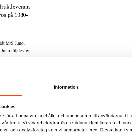
fruktleverans
ros på 1980-
båt M/S Juno.
 Juno följdes av
a livet ombord.
Information
tog det som
cookies
e för att anpassa innehållet och annonserna till användarna, tillh
han fotograferat
vår trafik. Vi vidarebefordrar även sådana identifierare och anna
om vajerunderhåll
nnons- och analysföretag som vi samarbetar med. Dessa kan i sin