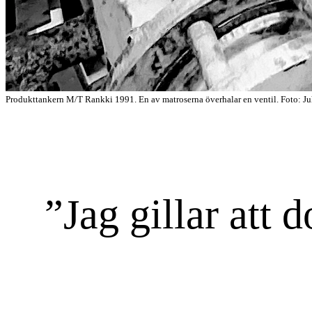
Produkttankern M/T Rankki 1991. En av matroserna överhalar en ventil. Foto: J
”Jag gillar att