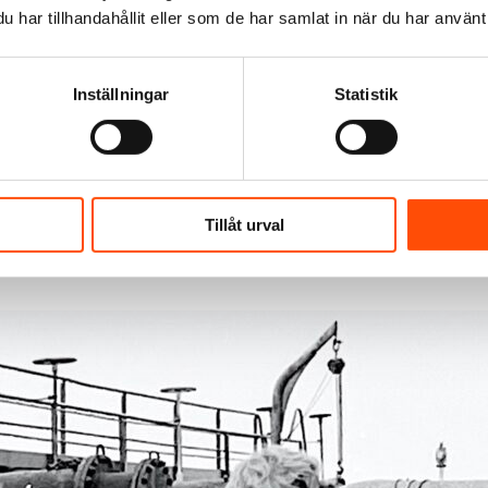
har tillhandahållit eller som de har samlat in när du har använt 
nstgjort ut utan
Inställningar
Statistik
 sin Facebooksida.
Tillåt urval
t vore roligt om de
n.