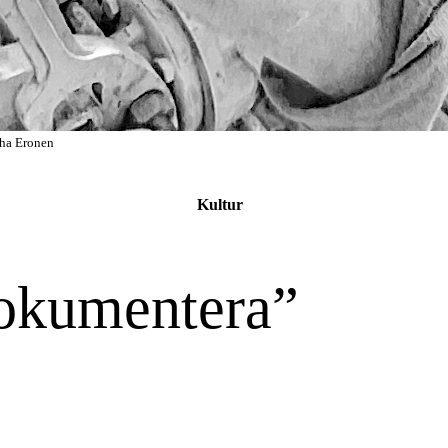
uha Eronen
Kultur
 dokumentera”