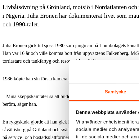
Livbåtsövning på Grönland, motsjö i Nordatlanten och 
i Nigeria. Juha Eronen har dokumenterat livet som mat
och 1990-talet.
Juha Eronen gick till sjöss 1980 som jungman på Thunbolagets kanal
Han var 16 år och ville komma bort från uppväxtens Falkenberg. M/S
torrlastare och tankfartyg och resorna blev allt längre.
1986 köpte han sin första kamera, en Nikon, och började dokumenter
Samtycke
– Mina skeppskamrater sa att bilderna jag tog såg ut som vykort. Jag 
beröm, säger han.
Denna webbplats använder 
Vi använder enhetsidentifierar
En ryggskada gjorde att han gick iland i slutet av 1990-talet. Då hade 
sociala medier och analysera 
såväl isberg på Grönland och svänghjulsöverhalning utanför Afrika s
till de sociala medier och a
på service- och bostadsplattformen Safe Britannia i Nordsjön.