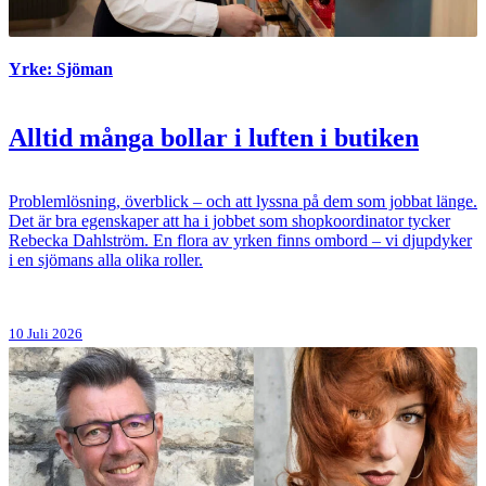
Yrke: Sjöman
Alltid många bollar i luften i butiken
Problemlösning, överblick – och att lyssna på dem som jobbat länge.
Det är bra egenskaper att ha i jobbet som shopkoordinator tycker
Rebecka Dahlström. En flora av yrken finns ombord – vi djupdyker
i en sjömans alla olika roller.
10 Juli 2026