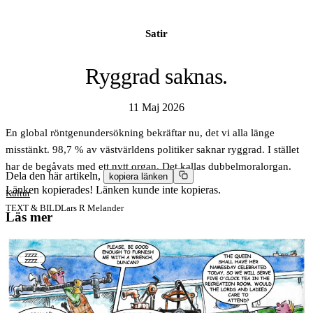
Satir
Ryggrad saknas.
11 Maj 2026
En global röntgenundersökning bekräftar nu, det vi alla länge
misstänkt. 98,7 % av västvärldens politiker saknar ryggrad. I stället
har de begåvats med ett nytt organ. Det kallas dubbelmoralorgan.
Dela den här artikeln,
kopiera länken
Länken kopierades!
Länken kunde inte kopieras.
Kultur
TEXT & BILD
Lars R Melander
Läs mer