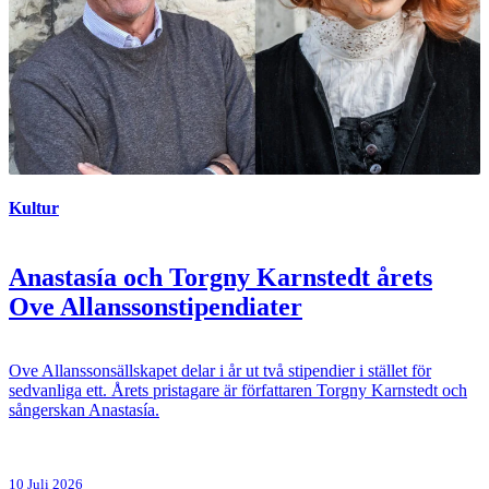
Kultur
Anastasía och Torgny Karnstedt årets
Ove Allanssonstipendiater
Ove Allanssonsällskapet delar i år ut två stipendier i stället för
sedvanliga ett. Årets pristagare är författaren Torgny Karnstedt och
sångerskan Anastasía.
10 Juli 2026