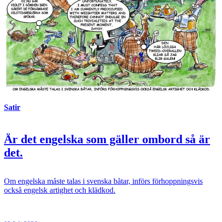
Satir
Är det engelska som gäller ombord så är
det.
Om engelska måste talas i svenska båtar, införs förhoppningsvis
också engelsk artighet och klädkod.