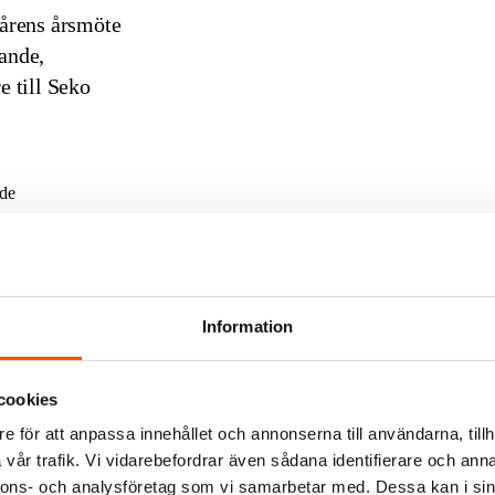
vårens årsmöte
rande,
e till Seko
 de
allade övriga
också kandidater
ekreterare och fyra
Information
cookies
n och lägga fram
e för att anpassa innehållet och annonserna till användarna, tillh
k och Ulf Norström
vår trafik. Vi vidarebefordrar även sådana identifierare och anna
nnons- och analysföretag som vi samarbetar med. Dessa kan i sin