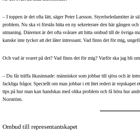
– I toppen är det ofta lätt, säger Peter Larsson. Styrelseledamöter är sä
problem. Nu ska vi förstås hitta en ny sekreterare den här gången och 
utmaning. Däremot är det ofta svårare att hitta ombud till de övriga 
kanske inte tycker att det låter intressant. Vad finns det för mig, ungefä
Och vad är svaret på det? Vad finns det för mig? Varför ska jag bli o
– Du får träffa likasinnade: människor som jobbar till sjöss och är intr
fackliga frågor. Speciellt om man jobbar i ett litet rederi är repskapet ett 
tips på hur man kan handskas med olika problem och få höra hur andra
Norström.
Ombud till representantskapet