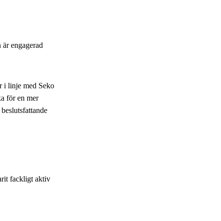
n är engagerad
r i linje med Seko
a för en mer
 beslutsfattande
it fackligt aktiv