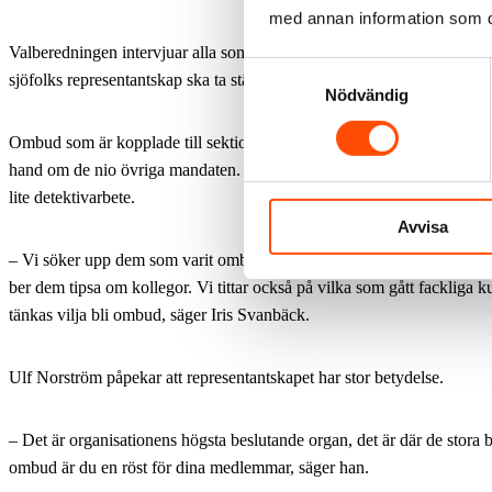
med annan information som du 
Valberedningen intervjuar alla som nomineras och lägger fram försla
Samtyckesval
sjöfolks representantskap ska ta ställning till på årsmötet i april.
Nödvändig
Ombud som är kopplade till sektioner väljs av respektive sektion. Va
hand om de nio övriga mandaten. Dessa kommer främst från små reder
lite detektivarbete.
Avvisa
– Vi söker upp dem som varit ombud tidigare för att fråga om de är int
ber dem tipsa om kollegor. Vi tittar också på vilka som gått fackliga k
tänkas vilja bli ombud, säger Iris Svanbäck.
Ulf Norström påpekar att representantskapet har stor betydelse.
– Det är organisationens högsta beslutande organ, det är där de stora 
ombud är du en röst för dina medlemmar, säger han.