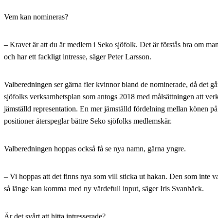
Vem kan nomineras?
– Kravet är att du är medlem i Seko sjöfolk. Det är förstås bra om ma
och har ett fackligt intresse, säger Peter Larsson.
Valberedningen ser gärna fler kvinnor bland de nominerade, då det gå
sjöfolks verksamhetsplan som antogs 2018 med målsättningen att verk
jämställd representation. En mer jämställd fördelning mellan könen på
positioner återspeglar bättre Seko sjöfolks medlemskår.
Valberedningen hoppas också få se nya namn, gärna yngre.
– Vi hoppas att det finns nya som vill sticka ut hakan. Den som inte var
så länge kan komma med ny värdefull input, säger Iris Svanbäck.
Är det svårt att hitta intresserade?