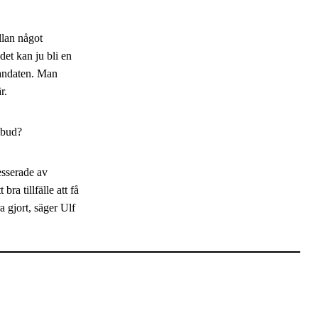
llan något
det kan ju bli en
mandaten. Man
r.
mbud?
esserade av
bra tillfälle att få
 gjort, säger Ulf