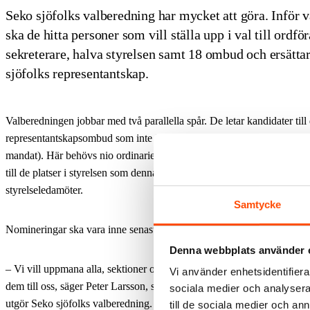
Seko sjöfolks valberedning har mycket att göra. Inför 
ska de hitta personer som vill ställa upp i val till ordfö
sekreterare, halva styrelsen samt 18 ombud och ersättar
sjöfolks representantskap.
Valberedningen jobbar med två parallella spår. De letar kandidater till
representantskapsombud som inte är kopplade till någon sektion (så k
mandat). Här behövs nio ordinarie ombud och nio ersättare. De letar 
till de platser i styrelsen som denna gång står på omval: ordförande, s
styrelseledamöter.
Samtycke
Nomineringar ska vara inne senast den 15 januari.
Denna webbplats använder 
– Vi vill uppmana alla, sektioner och medlemmar, att fundera på nam
Vi använder enhetsidentifierar
dem till oss, säger Peter Larsson, som tillsammans med Iris Svanbäc
sociala medier och analysera 
utgör Seko sjöfolks valberedning.
till de sociala medier och a