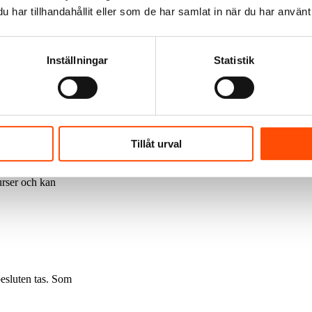
har tillhandahållit eller som de har samlat in när du har använt 
g som Seko
Inställningar
Statistik
lberedningen har
ier och kräver
Tillåt urval
resserade, eller
urser och kan
besluten tas. Som