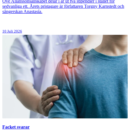
Ove Allanssonsällskapet delar i år ut två stipendier i stället för
sedvanliga ett. Årets pristagare är författaren Torgny Karnstedt och
sångerskan Anastasía.
10 Juli 2026
Facket svarar