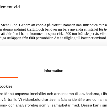
lement vid
igt Stena Line. Genom att koppla på eldrift i hamnen kan Jutlandica min
neratoranvändning kraftigt och behöver nu bara använda en istället för t
att eldriften i hamn kommer att spara cirka 500 ton bränsle per år, vil
iga utsläppen från 600 personbilar. Att ha tillgång till batterier ombor
Information
cookies
e för att anpassa innehållet och annonserna till användarna, tillh
vår trafik. Vi vidarebefordrar även sådana identifierare och anna
nnons- och analysföretag som vi samarbetar med. Dessa kan i sin