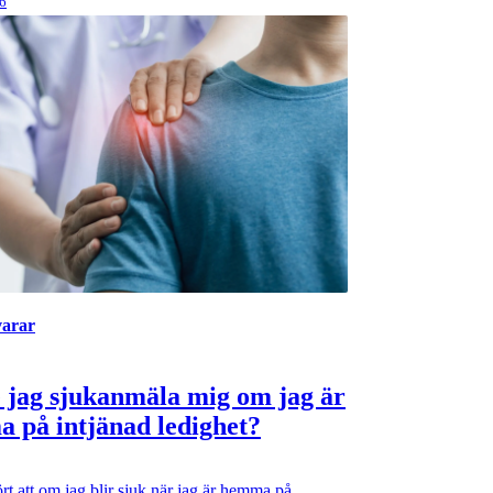
26
varar
 jag sjukanmäla mig om jag är
 på intjänad ledighet?
rt att om jag blir sjuk när jag är hemma på