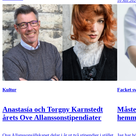
10 Juli 20
Kultur
Facket s
Anastasía och Torgny Karnstedt
Måste
årets Ove Allanssonstipendiater
hemma
Ove Allanssonsällskapet delar i år ut två stipendier i stället
Jag har hö