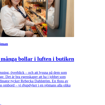
jöman
 många bollar i luften i butiken
sning, överblick – och att lyssna på dem som
nge. Det är bra egenskaper att ha i jobbet som
inator tycker Rebecka Dahlström. En flora av
ns ombord – vi djupdyker i en sjömans alla olika