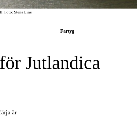
ll. Foto: Stena Line
Fartyg
för Jutlandica
ärja är