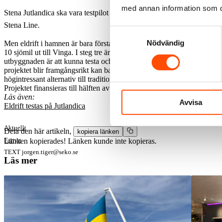
med annan information som du 
Stena Jutlandica ska vara testpilot för eldrift. Målsättningen är full eldr
Stena Line.
Samtyckesval
Nödvändig
Men eldrift i hamnen är bara första steget i projektet. I steg två koppl
10 sjömil ut till Vinga. I steg tre är batteri kopplat till alla fyra h
utbyggnaden är att kunna testa och utvärdera effekterna under resans 
projektet blir framgångsrikt kan batteridrift bli aktuellt även på andra f
högintressant alternativ till traditionella drivmedel för sjöfarten efte
Projektet finansieras till hälften av stöd från Trafikverket och EU.
Läs även:
Avvisa
Eldrift testas på Jutlandica
Aktuellt
Dela den här artikeln,
kopiera länken
Fartyg
Länken kopierades!
Länken kunde inte kopieras.
TEXT
jorgen.tiger@seko.se
Läs mer