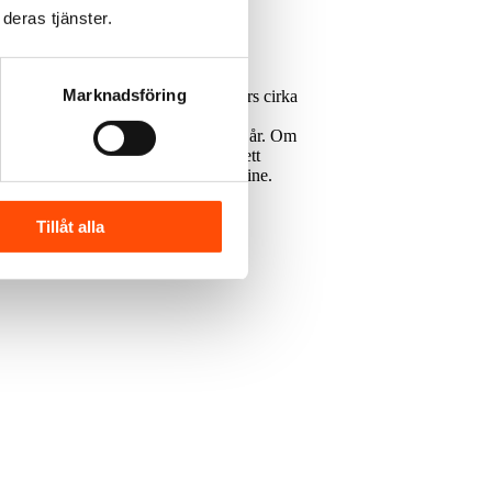
deras tjänster.
Marknadsföring
a Jutlandica kan drivas på el inomskärs cirka
ch Danmark. Syftet med den stegvisa
t vara igång med detta steg inom tre år. Om
å batterier minskar blir batteridrift ett
haupt, chef för hållbarhet på Stena Line.
Tillåt alla