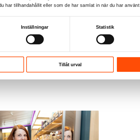
har tillhandahållit eller som de har samlat in när du har använt 
ift av färjan. Bild:
Inställningar
Statistik
as batteridrift till två av de fyra huvudmaskinerna vilket innebär att Sten
uvudmaskiner och fartyget kan köra cirka 50 sjömil på el mellan Sverige o
gång. Arbetet med steg två är påbörjat och Stena Lines målsättning är at
artyg i Stena Lines flotta. – I takt med att både storleken och kostnaden p
rsom utsläppen skulle kunna elimineras helt i framtiden, säger Erik Lewen
Tillåt urval