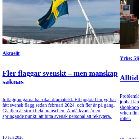
Aktuellt
Yrke: S
Fler flaggar svenskt – men manskap
Alltid
saknas
Problemlö
Inflaggningarna har ökat dramatiskt. Ett tjugotal fartyg har
jobbat lä
fått svensk flagg sedan februari 2024, och fler är på gång.
shopkoord
Glädjen är stor i hela branschen. Ändå kvarstår en
yrken fin
springande punkt: att hitta svensk personal att rekrytera.
roller.
10 Juli 2026