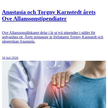
Anastasía och Torgny Karnstedt årets
Ove Allanssonstipendiater
Ove Allanssonsällskapet delar i år ut två stipendier i stället för
sedvanliga ett. Årets pristagare är författaren Torgny Karnstedt och
sångerskan Anastasía.
10 Juli 2026