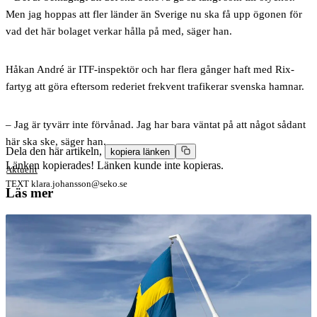
Men jag hoppas att fler länder än Sverige nu ska få upp ögonen för
vad det här bolaget verkar hålla på med, säger han.
Håkan André är ITF-inspektör och har flera gånger haft med Rix-
fartyg att göra eftersom rederiet frekvent trafikerar svenska hamnar.
– Jag är tyvärr inte förvånad. Jag har bara väntat på att något sådant
här ska ske, säger han.
Dela den här artikeln,
kopiera länken
Länken kopierades!
Länken kunde inte kopieras.
Aktuellt
TEXT
klara.johansson@seko.se
Läs mer