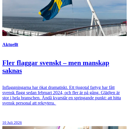
Aktuellt
Fler flaggar svenskt – men manskap
saknas
Inflaggningarna har ökat dramatiskt. Ett tjugotal fartyg har fått
svensk flagg sedan februari 2024, och fler är på gång. Glädjen är
stor i hela branschen. Ändå kvarstår en springande punkt: att hitta
svensk personal att rekrytera.
10 Juli 2026