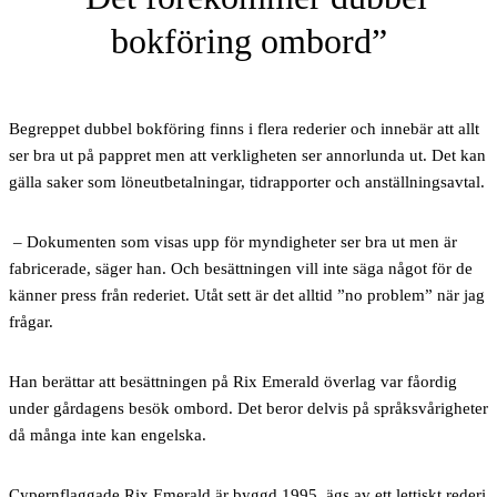
bokföring ombord
Begreppet dubbel bokföring finns i flera rederier och innebär att allt
ser bra ut på pappret men att verkligheten ser annorlunda ut. Det kan
gälla saker som löneutbetalningar, tidrapporter och anställningsavtal.
– Dokumenten som visas upp för myndigheter ser bra ut men är
fabricerade, säger han. Och besättningen vill inte säga något för de
känner press från rederiet. Utåt sett är det alltid ”no problem” när jag
frågar.
Han berättar att besättningen på Rix Emerald överlag var fåordig
under gårdagens besök ombord. Det beror delvis på språksvårigheter
då många inte kan engelska.
Cypernflaggade Rix Emerald är byggd 1995, ägs av ett lettiskt rederi