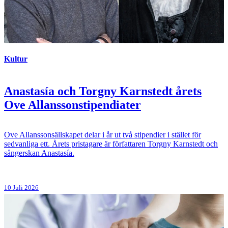
Kultur
Anastasía och Torgny Karnstedt årets
Ove Allanssonstipendiater
Ove Allanssonsällskapet delar i år ut två stipendier i stället för
sedvanliga ett. Årets pristagare är författaren Torgny Karnstedt och
sångerskan Anastasía.
10 Juli 2026