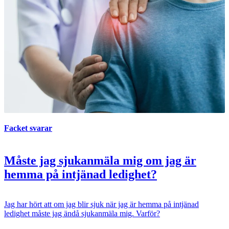
Facket svarar
Måste jag sjukanmäla mig om jag är
hemma på intjänad ledighet?
Jag har hört att om jag blir sjuk när jag är hemma på intjänad
ledighet måste jag ändå sjukanmäla mig. Varför?