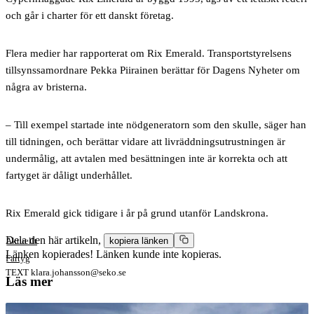
och går i charter för ett danskt företag.
Flera medier har rapporterat om Rix Emerald. Transportstyrelsens
tillsynssamordnare Pekka Piirainen berättar för Dagens Nyheter om
några av bristerna.
– Till exempel startade inte nödgeneratorn som den skulle, säger han
till tidningen, och berättar vidare att livräddningsutrustningen är
undermålig, att avtalen med besättningen inte är korrekta och att
fartyget är dåligt underhållet.
Rix Emerald gick tidigare i år på grund utanför Landskrona.
Dela den här artikeln,
Aktuellt
kopiera länken
Länken kopierades!
Länken kunde inte kopieras.
Fartyg
TEXT
klara.johansson@seko.se
Läs mer