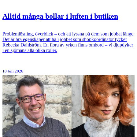
Alltid många bollar i luften i butiken
Problemlösning, överblick – och att lyssna på dem som jobbat länge.
Det är bra egenskaper att ha i jobbet som shopkoordinator tycker
Rebecka Dahlström. En flora av yrken finns ombord – vi djupdyker
i en sjömans alla olika roller.
10 Juli 2026