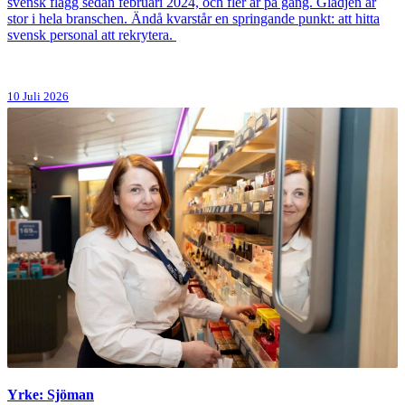
svensk flagg sedan februari 2024, och fler är på gång. Glädjen är
stor i hela branschen. Ändå kvarstår en springande punkt: att hitta
svensk personal att rekrytera.
10 Juli 2026
Yrke: Sjöman