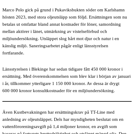
Marco Polo gick på grund i Pukaviksbukten söder om Karlshamn
hösten 2023, med stora oljeutsläpp som följd. Ersättningen som nu
betalas ut omfattar bland annat kostnader för löner, samordning
mellan aktörer i länet, utmärkning av vistelseförbud och
miljöundersökning. Utsläppet slog hårt mot djur och natur i en
känslig miljö. Saneringsarbetet pågår enligt länsstyrelsen
fortfarande.
Länsstyrelsen i Blekinge har sedan tidigare fått 450 000 kronor i
ersättning. Med överenskommelsen som blev klar i början av januari
i år, tillkommer ytterligare 1 150 000 kronor. Av dessa är drygt
600 000 kronor konsultkostnader för en miljöundersökning.
Även Kustbevakningen har ersättningskrav på TT-Line med
anledning av oljeutsläppet. Dels har myndigheten beslutat om en
vattenföroreningsavgift på 1,4 miljoner kronor, en avgift som
baseras på fartygets bruttodräktighet och utsläppt mängd olja. Den