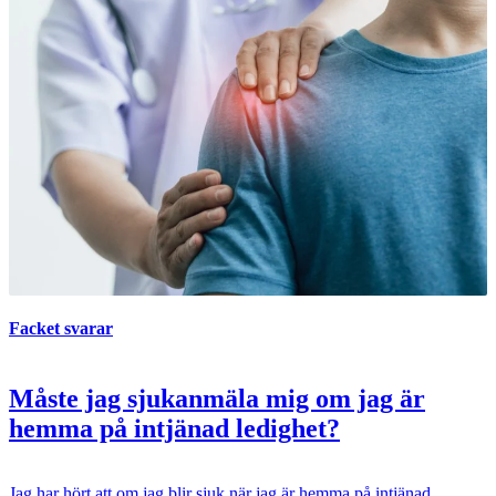
Facket svarar
Måste jag sjukanmäla mig om jag är
hemma på intjänad ledighet?
Jag har hört att om jag blir sjuk när jag är hemma på intjänad