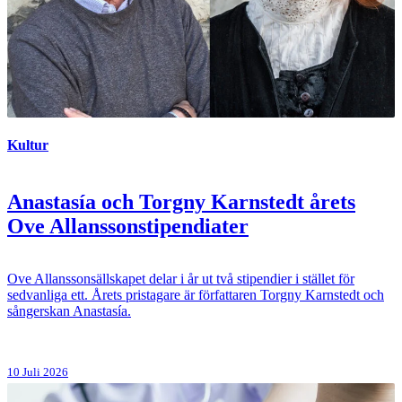
Kultur
Anastasía och Torgny Karnstedt årets
Ove Allanssonstipendiater
Ove Allanssonsällskapet delar i år ut två stipendier i stället för
sedvanliga ett. Årets pristagare är författaren Torgny Karnstedt och
sångerskan Anastasía.
10 Juli 2026