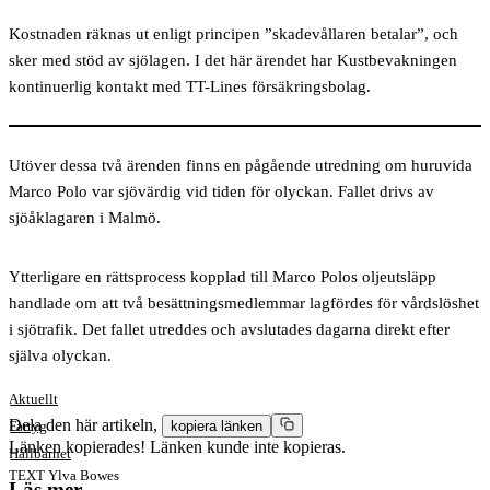
Kostnaden räknas ut enligt principen ”skadevållaren betalar”, och
sker med stöd av sjölagen. I det här ärendet har Kustbevakningen
kontinuerlig kontakt med TT-Lines försäkringsbolag.
Utöver dessa två ärenden finns en pågående utredning om huruvida
Marco Polo var sjövärdig vid tiden för olyckan. Fallet drivs av
sjöåklagaren i Malmö.
Ytterligare en rättsprocess kopplad till Marco Polos oljeutsläpp
handlade om att två besättningsmedlemmar lagfördes för vårdslöshet
i sjötrafik. Det fallet utreddes och avslutades dagarna direkt efter
själva olyckan.
Aktuellt
Dela den här artikeln,
Fartyg
kopiera länken
Länken kopierades!
Länken kunde inte kopieras.
Hållbarhet
TEXT
Ylva Bowes
Läs mer