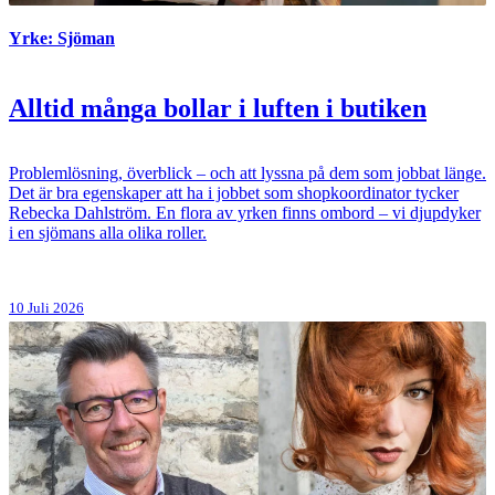
Yrke: Sjöman
Alltid många bollar i luften i butiken
Problemlösning, överblick – och att lyssna på dem som jobbat länge.
Det är bra egenskaper att ha i jobbet som shopkoordinator tycker
Rebecka Dahlström. En flora av yrken finns ombord – vi djupdyker
i en sjömans alla olika roller.
10 Juli 2026