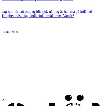
Jag har hört att om jag blir sjuk när jag är hemma på intjänad
ledighet måste jag ändå sjukanmäla mig. Varför?
09 Juli 2026