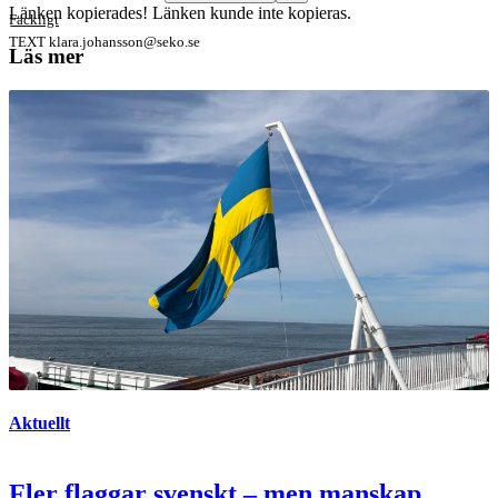
Länken kopierades!
Länken kunde inte kopieras.
Fackligt
TEXT
klara.johansson@seko.se
Läs mer
Aktuellt
Fler flaggar svenskt – men manskap