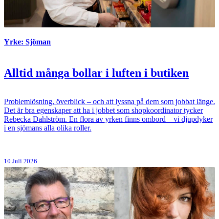
Yrke: Sjöman
Alltid många bollar i luften i butiken
Problemlösning, överblick – och att lyssna på dem som jobbat länge.
Det är bra egenskaper att ha i jobbet som shopkoordinator tycker
Rebecka Dahlström. En flora av yrken finns ombord – vi djupdyker
i en sjömans alla olika roller.
10 Juli 2026