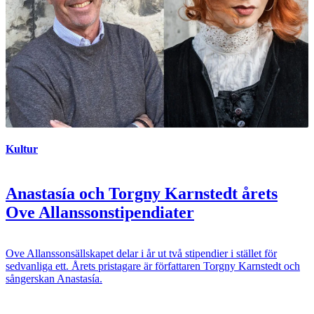
Kultur
Anastasía och Torgny Karnstedt årets
Ove Allanssonstipendiater
Ove Allanssonsällskapet delar i år ut två stipendier i stället för
sedvanliga ett. Årets pristagare är författaren Torgny Karnstedt och
sångerskan Anastasía.