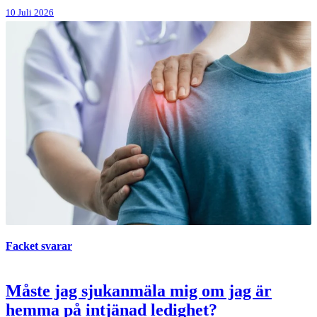
10 Juli 2026
Facket svarar
Måste jag sjukanmäla mig om jag är
hemma på intjänad ledighet?