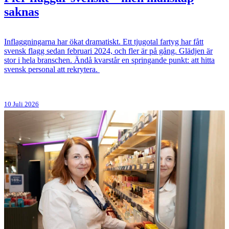
saknas
Inflaggningarna har ökat dramatiskt. Ett tjugotal fartyg har fått
svensk flagg sedan februari 2024, och fler är på gång. Glädjen är
stor i hela branschen. Ändå kvarstår en springande punkt: att hitta
svensk personal att rekrytera.
10 Juli 2026