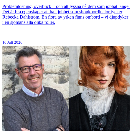
Problemlösning, överblick – och att lyssna på dem som jobbat länge.
Det är bra egenskaper att ha i jobbet som shopkoordinator tycker
Rebecka Dahlström. En flora av yrken finns ombord – vi djupdyker
i en sjömans alla olika roller.
10 Juli 2026