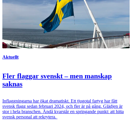
Aktuellt
Fler flaggar svenskt – men manskap
saknas
Inflaggningarna har ökat dramatiskt. Ett tjugotal fartyg har fått
svensk flagg sedan februari 2024, och fler är på gång. Glädjen är
stor i hela branschen. Ändå kvarstår en springande punkt: att hitta
svensk personal att rekrytera.