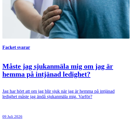
Facket svarar
Måste jag sjukanmäla mig om jag är
hemma på intjänad ledighet?
Jag har hört att om jag blir sjuk när jag är hemma på intjänad
ledighet måste jag ändå sjukanmäla mig. Varför?
09 Juli 2026