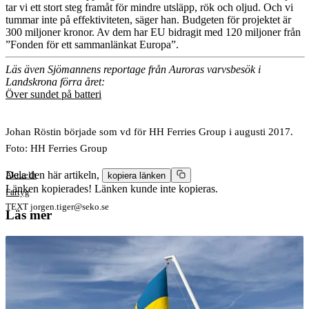
tar vi ett stort steg framåt för mindre utsläpp, rök och oljud. Och vi
tummar inte på effektiviteten, säger han. Budgeten för projektet är
300 miljoner kronor. Av dem har EU bidragit med 120 miljoner från
”Fonden för ett sammanlänkat Europa”.
Läs även Sjömannens reportage från Auroras varvsbesök i
Landskrona förra året:
Över sundet på batteri
Johan Röstin började som vd för HH Ferries Group i augusti 2017.
Foto: HH Ferries Group
Dela den här artikeln,
Aktuellt
kopiera länken
Länken kopierades!
Länken kunde inte kopieras.
Fartyg
TEXT
jorgen.tiger@seko.se
Läs mer