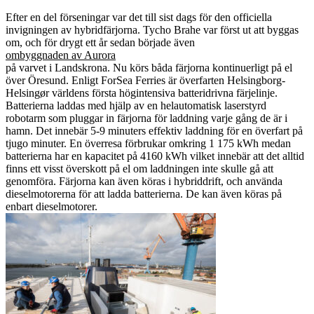
Efter en del förseningar var det till sist dags för den officiella
invigningen av hybridfärjorna. Tycho Brahe var först ut att byggas
om, och för drygt ett år sedan började även
ombyggnaden av Aurora
på varvet i Landskrona. Nu körs båda färjorna kontinuerligt på el
över Öresund. Enligt ForSea Ferries är överfarten Helsingborg-
Helsingør världens första högintensiva batteridrivna färjelinje.
Batterierna laddas med hjälp av en helautomatisk laserstyrd
robotarm som pluggar in färjorna för laddning varje gång de är i
hamn. Det innebär 5-9 minuters effektiv laddning för en överfart på
tjugo minuter. En överresa förbrukar omkring 1 175 kWh medan
batterierna har en kapacitet på 4160 kWh vilket innebär att det alltid
finns ett visst överskott på el om laddningen inte skulle gå att
genomföra. Färjorna kan även köras i hybriddrift, och använda
dieselmotorerna för att ladda batterierna. De kan även köras på
enbart dieselmotorer.