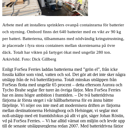
Arbete med att installera sprinklers ovanpå containrarna för batterier
och styrning. Ombord finns det 640 batterier med en vikt av 90 kg
per batteri. Batterierna, tillsammans med nödvändig kringutrustning,
är placerade i fyra stora containers mellan skorstenarna på övre
däck. Totalt har vikten på fartyget ökat med ungefär 280 ton.
Arkivbild. Foto: Dick Gillberg
Enligt ForSea Ferries laddas batterierna med ”grön el”, från icke
fossila källor som vind, vatten och sol. Det gör att det inte sker några
utsläpp från de två batterifärjorna. Totalt minskas utsläppen från
ForSeas flotta med ungefär 65 procent – detta eftersom Aurora och
Tycho Brahe seglar fler turer än övriga färjor. Men ForSea Ferries
har en ännu högre ambition i framtiden. – De två batteridrivna
färjorna är första steget i vår hållbarhetsresa för en ännu bättre
färjelinje. Vi nöjer oss inte med att modernisera driften av färjorna
mellan destinationerna Helsingborg och Helsingør, vi seglar mot
noll-utsläpp med ett framtidsfokus på allt vi gör, säger Johan Röstin,
vd på ForSea Ferries. – Vi har alltid värnat om miljön och levde upp
till de senaste utsläppsreglerna redan 2007. Med batteridrivna färjor