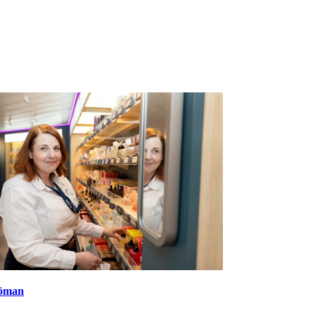
jöman