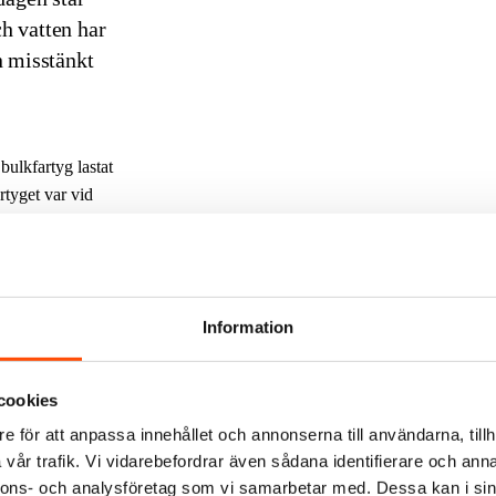
ch vatten har
n misstänkt
bulkfartyg lastat
tyget var vid
 69 000 liter
årdslöshet i
Information
cookies
dersökningar som
idare, och har i
e för att anpassa innehållet och annonserna till användarna, tillh
 finns i området,
vår trafik. Vi vidarebefordrar även sådana identifierare och anna
a ut i vattnet.
nnons- och analysföretag som vi samarbetar med. Dessa kan i sin