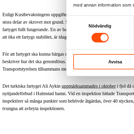
med annan information som du 
Enligt Kustbevakningens uppgifter står fartyget på en blandning av s
Samtyckesval
stora delar av skrovet mot grund. Skrovet är påverkat av grundstötning
Nödvändig
fartyget fullt fungerande. En av ballasttankarna, som är till för att kunn
att öka ett fartygs stabilitet, är idag vattenfylld.
För att fartyget ska kunna bärgas måste ägaren presentera en bärgnin
beskriver hur det ska genomföras. Först när en sådan plan godkänts a
Avvisa
Transportstyrelsen tillsammans med Kustbevakningen, kan bärgningsa
Det turkiska fartyget Ali Aykin
uppmärksammades i oktober
i fjol då
nyttjandeförbud i Halmstad hamn. Vid en inspektion hittade Transport
inspektörer så många punkter som behövde åtgärdas, över 40 stycken, 
tvungna att avbryta inspektionen.