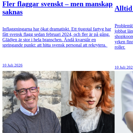
Fler flaggar svenskt – men manskap
Alltid
saknas
Problemlö
Inflaggningarna har ökat dramatiskt. Ett tjugotal fartyg har
jobbat lä
fått svensk flagg sedan februari 2024, och fler är på gång.
shopkoord
Glädjen är stor i hela branschen. Ändå kvarstår en
yrken fin
springande punkt: att hitta svensk personal att rekrytera.
roller.
10 Juli 2026
10 Juli 20