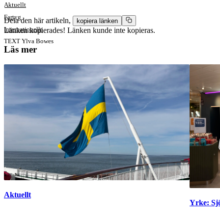
Aktuellt
Fartyg
Dela den här artikeln,
kopiera länken
Internationellt
Länken kopierades!
Länken kunde inte kopieras.
TEXT
Ylva Bowes
Läs mer
Aktuellt
Yrke: S