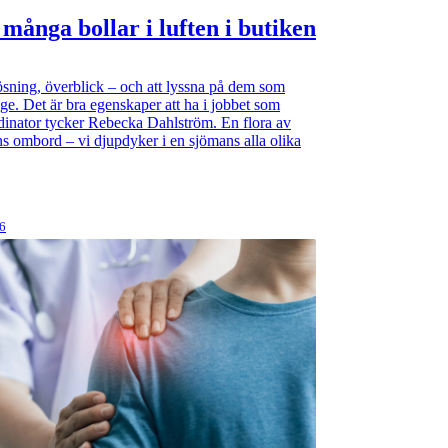
 många bollar i luften i butiken
sning, överblick – och att lyssna på dem som
nge. Det är bra egenskaper att ha i jobbet som
inator tycker Rebecka Dahlström. En flora av
ns ombord – vi djupdyker i en sjömans alla olika
26