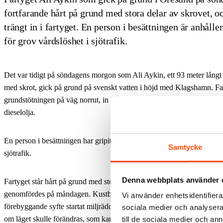
fortfarande hårt på grund med stora delar av skrovet, o
trängt in i fartyget. En person i besättningen är anhålle
för grov vårdslöshet i sjötrafik.
Det var tidigt på söndagens morgon som Ali Aykin, ett 93 meter långt 
med skrot, gick på grund på svenskt vatten i höjd med Klagshamn. Far
grundstötningen på väg norrut, in i Öresund. Ombord fanns även cirka
dieselolja.
En person i besättningen har gripits och anhållits, misstänkt för grov v
Samtycke
sjötrafik.
Denna webbplats använder 
Fartyget står hårt på grund med stora delar av skrovet, visar dykarun
genomfördes på måndagen. Kustbevakningen övervakar fartyget tills v
Vi använder enhetsidentifierar
förebyggande syfte startat miljräddningstjänst. Miljöräddningsresurser
sociala medier och analysera 
om läget skulle förändras, som kan begränsa skadan om olja skulle läck
till de sociala medier och a