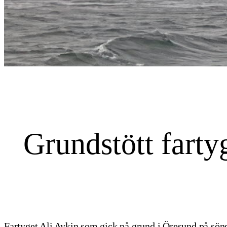
Grundstött fartyg
Fartyget Ali Aykin som gick på grund i Öresund på sön