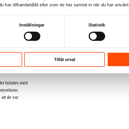
har tillhandahållit eller som de har samlat in när du har använt 
and och sten, med
en, i övrigt är
Inställningar
Statistik
a vattenfyllas för
gsplan som
v
Tillåt urval
rbetet påbörjas.
 det belades med
styrelsens
att de var