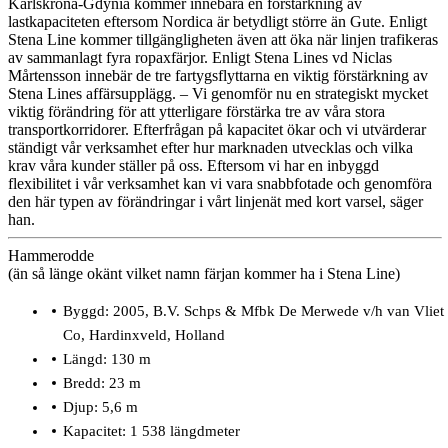
Karlskrona-Gdynia kommer innebära en förstärkning av
lastkapaciteten eftersom Nordica är betydligt större än Gute. Enligt
Stena Line kommer tillgängligheten även att öka när linjen trafikeras
av sammanlagt fyra ropaxfärjor. Enligt Stena Lines vd Niclas
Mårtensson innebär de tre fartygsflyttarna en viktig förstärkning av
Stena Lines affärsupplägg. – Vi genomför nu en strategiskt mycket
viktig förändring för att ytterligare förstärka tre av våra stora
transportkorridorer. Efterfrågan på kapacitet ökar och vi utvärderar
ständigt vår verksamhet efter hur marknaden utvecklas och vilka
krav våra kunder ställer på oss. Eftersom vi har en inbyggd
flexibilitet i vår verksamhet kan vi vara snabbfotade och genomföra
den här typen av förändringar i vårt linjenät med kort varsel, säger
han.
Hammerodde
(än så länge okänt vilket namn färjan kommer ha i Stena Line)
Byggd:
2005, B.V. Schps & Mfbk De Merwede v/h van Vliet
Co, Hardinxveld, Holland
Längd:
130 m
Bredd:
23 m
Djup:
5,6 m
Kapacitet:
1 538 längdmeter