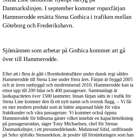
Danmarkslinjen. I september kommer ropaxfärjan
Hammerodde ersätta Stena Gothica i trafiken mellan
Göteborg och Frederikshavn.
Sjömännen som arbetar på Gothica kommer att gå
över till Hammerodde.
Efter att i flera år gått i Bornholmtrafiken under dansk regi såldes
Hammerodde till Stena Line under förra året. Färjan är byggd 2005
och är även ombyggd och moderniserad 2010. Hammerodde kan ta
emot upp till 200 bilar och 400 passagerare. Sammanlagt är
lastkapaciteten över 1500 lastmeter. Innan färjan sätts in i trafik för
Stena Line kommer den få ett nytt namn och svensk flagg. – Vi får
en mer modern produkt som är bättre anpassad både för våra
fraktkunder och våra passagerare. Vi kommer också öppna
Hammerodde för bilburna gäster vilket innebär en kapacitetsökning
på passagerarsidan, säger Tony Michaelsen, chef för Stenas
Danmarkslinjer, i ett pressmeddelande. Mahmoud Sifaf, ordförande
på Seko sjöfolks Stenasektion, är positiv till förstärkningen som han