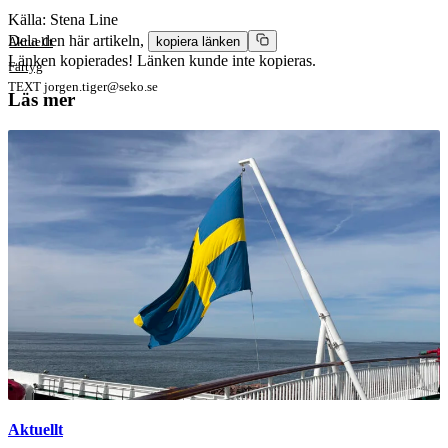
Källa: Stena Line
Dela den här artikeln,
Aktuellt
kopiera länken
Länken kopierades!
Länken kunde inte kopieras.
Fartyg
TEXT
jorgen.tiger@seko.se
Läs mer
Aktuellt