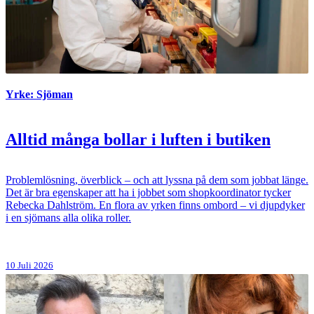
Yrke: Sjöman
Alltid många bollar i luften i butiken
Problemlösning, överblick – och att lyssna på dem som jobbat länge.
Det är bra egenskaper att ha i jobbet som shopkoordinator tycker
Rebecka Dahlström. En flora av yrken finns ombord – vi djupdyker
i en sjömans alla olika roller.
10 Juli 2026