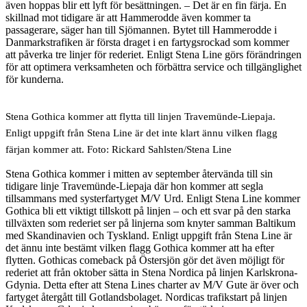
även hoppas blir ett lyft för besättningen. – Det är en fin färja. En
skillnad mot tidigare är att Hammerodde även kommer ta
passagerare, säger han till Sjömannen. Bytet till Hammerodde i
Danmarkstrafiken är första draget i en fartygsrockad som kommer
att påverka tre linjer för rederiet. Enligt Stena Line görs förändringen
för att optimera verksamheten och förbättra service och tillgänglighet
för kunderna.
Stena Gothica kommer att flytta till linjen Travemünde-Liepaja.
Enligt uppgift från Stena Line är det inte klart ännu vilken flagg
färjan kommer att. Foto: Rickard Sahlsten/Stena Line
Stena Gothica kommer i mitten av september återvända till sin
tidigare linje Travemünde-Liepaja där hon kommer att segla
tillsammans med systerfartyget M/V Urd. Enligt Stena Line kommer
Gothica bli ett viktigt tillskott på linjen – och ett svar på den starka
tillväxten som rederiet ser på linjerna som knyter samman Baltikum
med Skandinavien och Tyskland. Enligt uppgift från Stena Line är
det ännu inte bestämt vilken flagg Gothica kommer att ha efter
flytten. Gothicas comeback på Östersjön gör det även möjligt för
rederiet att från oktober sätta in Stena Nordica på linjen Karlskrona-
Gdynia. Detta efter att Stena Lines charter av M/V Gute är över och
fartyget återgått till Gotlandsbolaget. Nordicas trafikstart på linjen