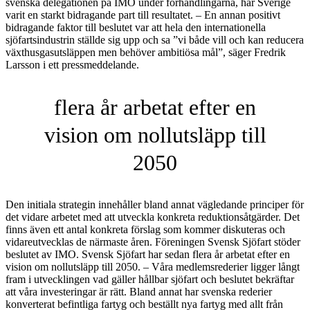
svenska delegationen på IMO under förhandlingarna, har Sverige
varit en starkt bidragande part till resultatet. ­­– En annan positivt
bidragande faktor till beslutet var att hela den internationella
sjöfartsindustrin ställde sig upp och sa ”vi både vill och kan reducera
växthusgasutsläppen men behöver ambitiösa mål”, säger Fredrik
Larsson i ett pressmeddelande.
flera år arbetat efter en
vision om nollutsläpp till
2050
Den initiala strategin innehåller bland annat vägledande principer för
det vidare arbetet med att utveckla konkreta reduktionsåtgärder. Det
finns även ett antal konkreta förslag som kommer diskuteras och
vidareutvecklas de närmaste åren. Föreningen Svensk Sjöfart stöder
beslutet av IMO. Svensk Sjöfart har sedan flera år arbetat efter en
vision om nollutsläpp till 2050. – Våra medlemsrederier ligger långt
fram i utvecklingen vad gäller hållbar sjöfart och beslutet bekräftar
att våra investeringar är rätt. Bland annat har svenska rederier
konverterat befintliga fartyg och beställt nya fartyg med allt från