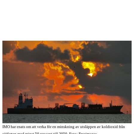
IMO har enats om att verka för en minskning av utsläppen av koldioxid från
sjöfarten med minst 50 procent till 2050. Foto: Freeimages