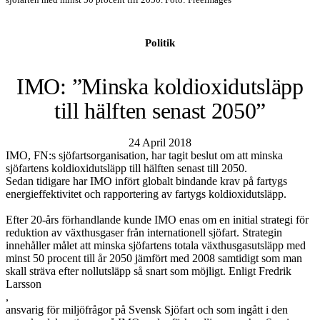
Politik
IMO: ”Minska koldioxidutsläpp
till hälften senast 2050”
24 April 2018
IMO, FN:s sjöfartsorganisation, har tagit beslut om att minska
sjöfartens koldioxidutsläpp till hälften senast till 2050.
Sedan tidigare har IMO infört globalt bindande krav på fartygs
energieffektivitet och rapportering av fartygs koldioxidutsläpp.
Efter 20-års förhandlande kunde IMO enas om en initial strategi för
reduktion av växthusgaser från internationell sjöfart. Strategin
innehåller målet att minska sjöfartens totala växthusgasutsläpp med
minst 50 procent till år 2050 jämfört med 2008 samtidigt som man
skall sträva efter nollutsläpp så snart som möjligt. Enligt Fredrik
Larsson
,
ansvarig för miljöfrågor på Svensk Sjöfart och som ingått i den