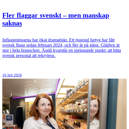
Fler flaggar svenskt – men manskap
saknas
Inflaggningarna har ökat dramatiskt. Ett tjugotal fartyg har fått
svensk flagg sedan februari 2024, och fler är på gång. Glädjen är
stor i hela branschen. Ändå kvarstår en springande punkt: att hitta
svensk personal att rekrytera.
10 Juli 2026