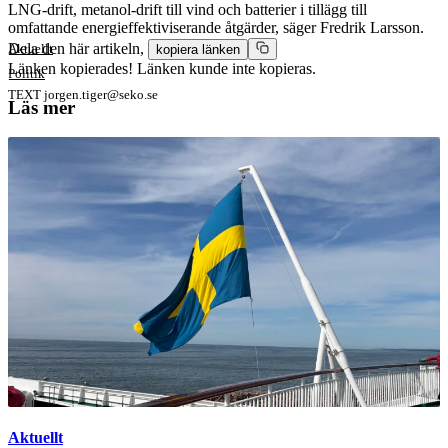
LNG-drift, metanol-drift till vind och batterier i tillägg till
omfattande energieffektiviserande åtgärder, säger Fredrik Larsson.
Dela den här artikeln,
Aktuellt
kopiera länken
Länken kopierades!
Länken kunde inte kopieras.
Politik
TEXT
jorgen.tiger@seko.se
Läs mer
Aktuellt