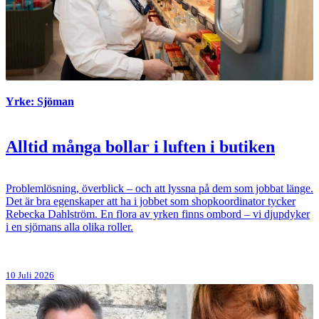
Yrke: Sjöman
Alltid många bollar i luften i butiken
Problemlösning, överblick – och att lyssna på dem som jobbat länge.
Det är bra egenskaper att ha i jobbet som shopkoordinator tycker
Rebecka Dahlström. En flora av yrken finns ombord – vi djupdyker
i en sjömans alla olika roller.
10 Juli 2026