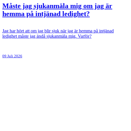
Måste jag sjukanmäla mig om jag är
hemma på intjänad ledighet?
Jag har hört att om jag blir sjuk när jag är hemma på intjänad
ledighet måste jag ändå sjukanmäla mig. Varför?
09 Juli 2026