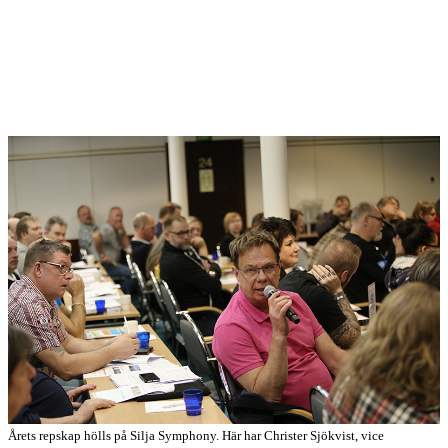
Årets repskap hölls på Silja Symphony. Här har Christer Sjökvist, vice