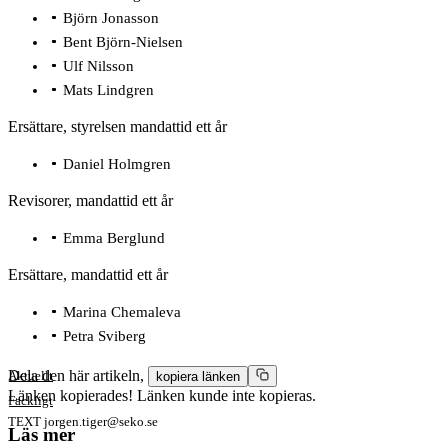
Björn Jonasson
Bent Björn-Nielsen
Ulf Nilsson
Mats Lindgren
Ersättare, styrelsen mandattid ett år
Daniel Holmgren
Revisorer, mandattid ett år
Emma Berglund
Ersättare, mandattid ett år
Marina Chemaleva
Petra Sviberg
Dela den här artikeln,
Aktuellt
kopiera länken
Länken kopierades!
Länken kunde inte kopieras.
Fackligt
TEXT
jorgen.tiger@seko.se
Läs mer