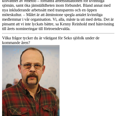
kölvattnet av #metoo – förbättra arbetssituationen för kvinnliga
sjömän, samt öka jämställdheten inom förbundet. Bland annat med
nya inkluderande arbetssätt med transparens och en öppen
möteskultur. – Målet är att åtminstone spegla antalet kvinnliga
medlemmar i vår organisation. Vi, alla, måste ta uti med detta. Det är
pinsamt att vi inte lyckats bättre, sa Kenny Reinhold med hänvisning
till årets nomineringar till förtroendevalda.
Vilka frågor tycker du är viktigast för Seko sjöfolk under de
kommande åren?