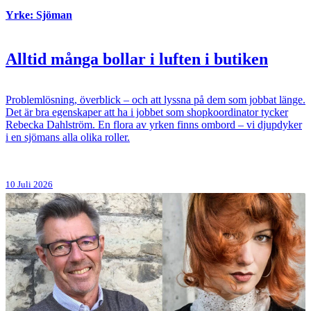
Yrke: Sjöman
Alltid många bollar i luften i butiken
Problemlösning, överblick – och att lyssna på dem som jobbat länge.
Det är bra egenskaper att ha i jobbet som shopkoordinator tycker
Rebecka Dahlström. En flora av yrken finns ombord – vi djupdyker
i en sjömans alla olika roller.
10 Juli 2026