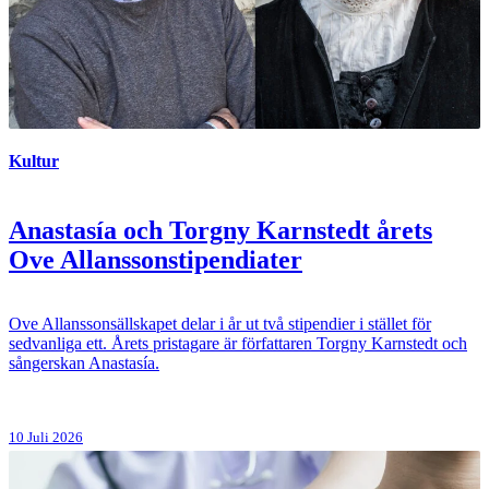
Kultur
Anastasía och Torgny Karnstedt årets
Ove Allanssonstipendiater
Ove Allanssonsällskapet delar i år ut två stipendier i stället för
sedvanliga ett. Årets pristagare är författaren Torgny Karnstedt och
sångerskan Anastasía.
10 Juli 2026