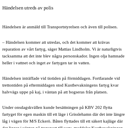
Händelsen utreds av polis
Händelsen är anmäld till Transportstyrelsen och även till polisen.
– Händelsen kommer att utredas, och det kommer att krävas
reparation av vårt fartyg, säger Mattias Lindholm. Vi är naturligtvis
tacksamma att det inte blev några personskador. Ingen olja hamnade
heller i vattnet och inget av fartygen tar in vatten.
Händelsen inträffade vid tiotiden på förmiddagen. Fortfarande vid
trettontiden på eftermiddagen stod Kustbevakningens fartyg kvar
halvvägs uppe på kaj, i väntan på att bogseras från platsen.
Under onsdagskvällen kunde besättningen på KBV 202 flytta
fartyget för egen maskin till ett läge i Grisslehamn där det inte längre
låg i vägen för M/S Eckerö.
Båten flyttades till ett säkert kajläge där
det ligger i väntan på transport till varv, meddelar Kustbevakningen.