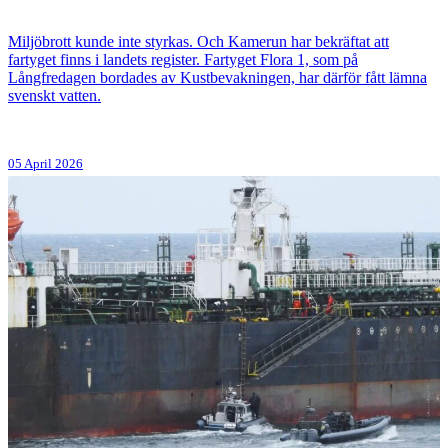
Miljöbrott kunde inte styrkas. Och Kamerun har bekräftat att
fartyget finns i landets register. Fartyget Flora 1, som på
Långfredagen bordades av Kustbevakningen, har därför fått lämna
svenskt vatten.
05 April 2026