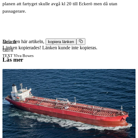
planen att fartyget skulle avgå kl 20 till Eckerö men då utan
passagerare.
Dela den här artikeln,
Aktuellt
kopiera länken
Länken kopierades!
Länken kunde inte kopieras.
Fartyg
TEXT
Ylva Bowes
Läs mer