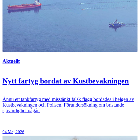
Aktuellt
Nytt fartyg bordat av Kustbevakningen
Ännu ett tankfartyg med misstänkt falsk flagg bordades i helgen av
Kustbevakningen och Polisen. Förundersökning om bristande
sjövärdighet pågår.
04 Maj 2026