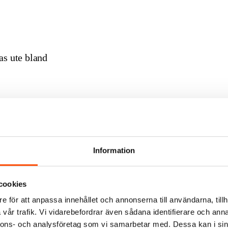
as ute bland
oklad och facklig
 andra veckan,
Information
at för att besöka
cookies
e för att anpassa innehållet och annonserna till användarna, tillh
relleborg. När
vår trafik. Vi vidarebefordrar även sådana identifierare och anna
a fartyg utom ett,
nnons- och analysföretag som vi samarbetar med. Dessa kan i sin