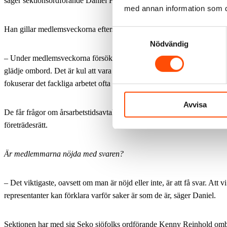
säger sektionsordförande Daniel Holmgren.
med annan information som du 
Han gillar medlemsveckorna eftersom de blir något annat än det vanl
Samtyckesval
Nödvändig
– Under medlemsveckorna försöker vi ha roliga snack med medlemm
glädje ombord. Det är kul att vara ute på båtarna och träffa medlemmar.
fokuserar det fackliga arbetet ofta på problem.
Avvisa
De får frågor om årsarbetstidsavtalet och den nya tidsbanken, om poo
företrädesrätt.
Är medlemmarna nöjda med svaren?
– Det viktigaste, oavsett om man är nöjd eller inte, är att få svar. Att v
representanter kan förklara varför saker är som de är, säger Daniel.
Sektionen har med sig Seko sjöfolks ordförande Kenny Reinhold omb