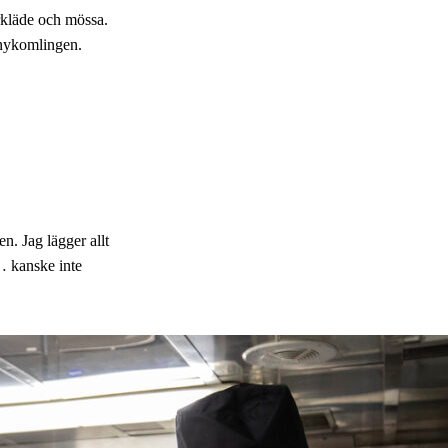
örkläde och mössa.
 nykomlingen.
en. Jag lägger allt
… kanske inte