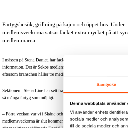
Fartygsbesök, grillning på kajen och öppet hus. Under
medlemsveckorna satsar facket extra mycket på att syn
medlemmarna.
I mässen på Stena Danica har facket lagt fram plåster, reflexer, kexch
information. Det är Sekos medlemsvecka, och för Seko sjöfolk är det
eftersom branschen håller tre medlemsveckor i stället för en.
Samtycke
Sektionen i Stena Line har sett fram emot medlemsveckorna och planer
så många fartyg som möjligt.
Denna webbplats använder 
Vi använder enhetsidentifierar
– Förra veckan var vi i Skåne och träffade medlemmar på färjorna i T
sociala medier och analysera 
medlemsveckorna är slut kommer vi att ha besökt alla rederiets svensk
till de sociala medier och a