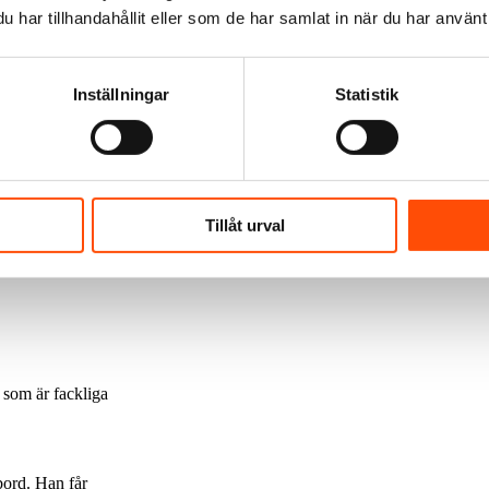
har tillhandahållit eller som de har samlat in när du har använt 
iga.
Inställningar
Statistik
ar och skapa
 I vanliga fall
Tillåt urval
lavtalet och om
i som är fackliga
ord. Han får