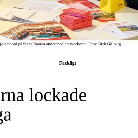
jö ombord på Stena Danica under medlemsveckorna. Foto: Dick Gillberg
Fackligt
na lockade
ga