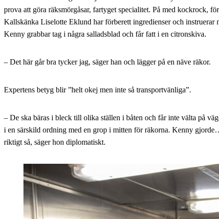
prova att göra räksmörgåsar, fartyget specialitet. På med kockrock, f
Kallskänka Liselotte Eklund har förberett ingredienser och instruerar
Kenny grabbar tag i några salladsblad och får fatt i en citronskiva.
– Det här går bra tycker jag, säger han och lägger på en näve räkor.
Expertens betyg blir ”helt okej men inte så transportvänliga”.
– De ska bäras i bleck till olika ställen i båten och får inte välta på väg
i en särskild ordning med en grop i mitten för räkorna. Kenny gjorde
riktigt så, säger hon diplomatiskt.