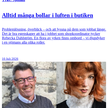
Alltid många bollar i luften i butiken
Problemlösning, överblick – och att lyssna på dem som jobbat länge.
Det är bra egenskaper att ha i jobbet som shopkoordinator tycker
Rebecka Dahlström. En flora av yrken finns ombord – vi djupdyker
i en sjömans alla olika roller.
10 Juli 2026