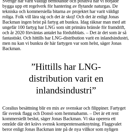
Sverige har varit väldigt bemötande och positiva när vi började
bygga upp ett regelverk för hantering av flytande naturgas. De
tekniska och kommersiella bitarna av projektet har varit väldigt
roliga. Folk vill lära sig och det är skoj! Och det är enligt Jonas
Backman ingen brist på fartyg att bunkra. Idag räknar man med att
ungefär 100 fartyg har LNG som sitt primära bränsle för framdrift,
och år 2020 förväntas antalet ha fördubblats. – Det är det som är så
fantastiskt. Och hittills har LNG-distribution varit en inlandsindustri,
men nu kan vi bunkra de här fartygen var som helst, säger Jonas
Backman.
”Hittills har LNG-
distribution varit en
inlandsindustri”
Coralius besättning blir en mix av svenskar och filippiner. Fartyget
får svensk flagg och Donsö som hemmahamn. – Det är ett rent
kommersiellt beslut, säger Jonas Backman. Vi ska operera ett
område där det krävs svensk kompentensanknytning. Flaggvalet
beror enligt Jonas Backman inte på de nya villkor som nyligen