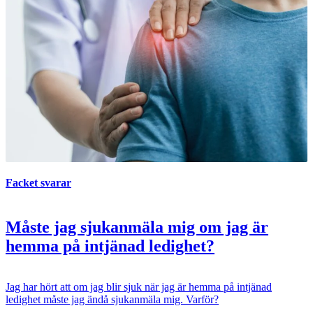
Facket svarar
Måste jag sjukanmäla mig om jag är
hemma på intjänad ledighet?
Jag har hört att om jag blir sjuk när jag är hemma på intjänad
ledighet måste jag ändå sjukanmäla mig. Varför?