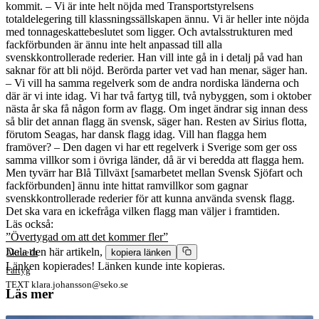
kommit. – Vi är inte helt nöjda med Transportstyrelsens
totaldelegering till klassningssällskapen ännu. Vi är heller inte nöjda
med tonnageskattebeslutet som ligger. Och avtalsstrukturen med
fackförbunden är ännu inte helt anpassad till alla
svenskkontrollerade rederier. Han vill inte gå in i detalj på vad han
saknar för att bli nöjd. Berörda parter vet vad han menar, säger han.
– Vi vill ha samma regelverk som de andra nordiska länderna och
där är vi inte idag. Vi har två fartyg till, två nybyggen, som i oktober
nästa år ska få någon form av flagg. Om inget ändrar sig innan dess
så blir det annan flagg än svensk, säger han. Resten av Sirius flotta,
förutom Seagas, har dansk flagg idag. Vill han flagga hem
framöver? – Den dagen vi har ett regelverk i Sverige som ger oss
samma villkor som i övriga länder, då är vi beredda att flagga hem.
Men tyvärr har Blå Tillväxt [samarbetet mellan Svensk Sjöfart och
fackförbunden] ännu inte hittat ramvillkor som gagnar
svenskkontrollerade rederier för att kunna använda svensk flagg.
Det ska vara en ickefråga vilken flagg man väljer i framtiden.
Läs också:
”Övertygad om att det kommer fler”
Dela den här artikeln,
Aktuellt
kopiera länken
Länken kopierades!
Länken kunde inte kopieras.
Fartyg
TEXT
klara.johansson@seko.se
Läs mer