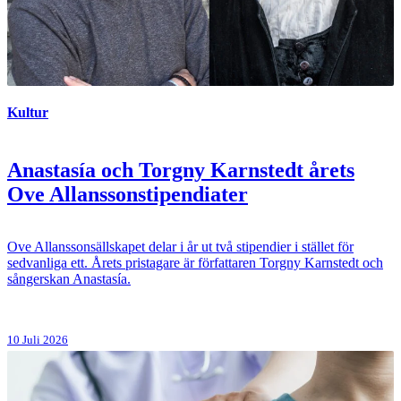
Kultur
Anastasía och Torgny Karnstedt årets
Ove Allanssonstipendiater
Ove Allanssonsällskapet delar i år ut två stipendier i stället för
sedvanliga ett. Årets pristagare är författaren Torgny Karnstedt och
sångerskan Anastasía.
10 Juli 2026