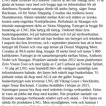
LNG både offshore och inshore. Därför är det här väldigt stort. Vi är
glada att kunna vara med och bygga upp en infrastruktur för att
distribuera flytande naturgas direkt till andra fartyg, säger Jonas
Backman, vd för Sirius Shipping. Coralius ska trafikera norra
Skandinavien, främst området mellan Kiel och mitten av norska
kusten samt engelska Nordsjökusten. Befraktare är Skangas och
tekniskt management sköts av Sirius Shipping. Fartyget är byggt för
bunkring av LNG från fartyg till fartyg. Ombord finns fyra
bunkringspunkter, två på babordssidan och två på styrbordssidan.
Jonas Backman låter stolt när han berättar om fartyget och tekniken.
I augusti ska hon levereras, och i september planerar han att ta hem
fartyget till Donsö och visa upp henne på Donsö Shipping Meet.
Coralius är 99,6 meter lång, knappt 18 meter bred och lastar 5 800
kubikmeter. Fartyget är ett samarbetsprojekt mellan Sirius, Anthony
Veder och Skangas. Projektet startade redan 2012 inom plattformen
Zero Vision Tool och med hjälp av Carl Carlsson på Svensk Sjöfart.
– Vi såg att LNG som framdrift blev allt vanligare samtidigt som
infrastrukturen haltade, det fanns helt enkelt inga bunkerbåtar. Vi
jobbade redan då ihop med AGA när det gäller Seagas,
bunkerfartyget som levererar LNG till Viking Grace i Stockholm,
säger Jonas Backman. Coralius beställdes i början av 2015.
Satsningen passar bra ihop med rederiets övriga verksamhet, Sirius
är vana att jobba tätt ihop med kunder. När projektet startade var
flytande naturgas fortfarande relativt nytt och okänt. – Det fanns en
rädsla för produkten LNG. Men myndigheter, verk och hamnar i