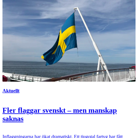
Aktuellt
Fler flaggar svenskt – men manskap
saknas
Inflaggningarna har ökat dramatiskt. Ett tjugotal fartyg har fått