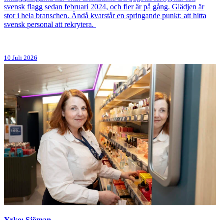
svensk flagg sedan februari 2024, och fler är på gång. Glädjen är
stor i hela branschen. Ändå kvarstår en springande punkt: att hitta
svensk personal att rekrytera.
10 Juli 2026
Yrke: Sjöman