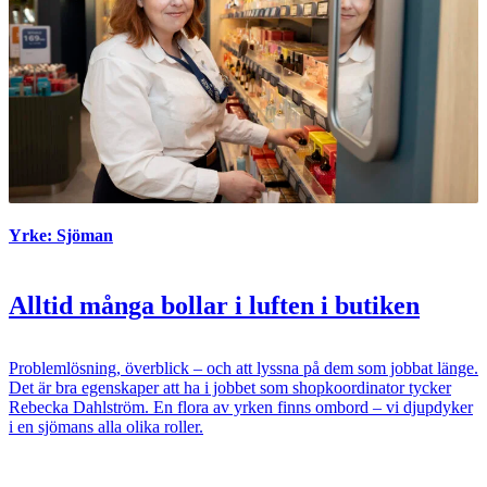
Yrke: Sjöman
Alltid många bollar i luften i butiken
Problemlösning, överblick – och att lyssna på dem som jobbat länge.
Det är bra egenskaper att ha i jobbet som shopkoordinator tycker
Rebecka Dahlström. En flora av yrken finns ombord – vi djupdyker
i en sjömans alla olika roller.