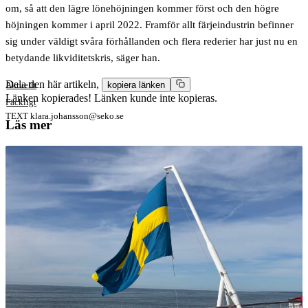
om, så att den lägre lönehöjningen kommer först och den högre
höjningen kommer i april 2022. Framför allt färjeindustrin befinner
sig under väldigt svåra förhållanden och flera rederier har just nu en
betydande likviditetskris, säger han.
Dela den här artikeln,
Aktuellt
kopiera länken
Länken kopierades!
Länken kunde inte kopieras.
Fackligt
TEXT
klara.johansson@seko.se
Läs mer