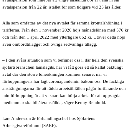
avtalspension som innebär att yngre anställda börjar tjäna in sin
avtalspension från 22 år, istället för som tidigare vid 25 års ålder.
Alla som omfattas av det nya avtalet får samma krontalshöjning i
tarifferna. Från den 1 november 2020 höjs månadslönen med 576 kr
och från den 1 april 2022 med ytterligare 862 kr. Utöver detta höjs
även ombordtillägget och övriga sedvanliga tillägg.
– I den svåra situation som vi befinner oss i, där hela den svenska
sjöfartsbranschen lamslagits, har vi fått göra ett så kallat baktungt
avtal där den större löneökningen kommer senare, när vi
förhoppningsvis har lagt coronapandemin bakom oss. De fackliga
ansträngningarna för att rädda arbetstillfällen pågår fortfarande och
min förhoppning är att vi snart kan börja arbeta för att uppsagda
medlemmar ska bli återanställda, säger Kenny Reinhold.
Lars Andersson är förhandlingschef hos Sjöfartens
Arbetsgivareförbund (SARF).