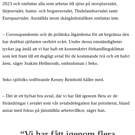
2023 och omfattar alla som arbetar till sjöss på storsjöavtalet,
färjeavtalet, hamn- och bogseravtalet, Thulelandsavtalet samt
Europaavtalet. Anställda inom skärgårdstrafiken omfattas inte.
– Coronapandemin och de politiska åtgärderna för att begränsa den
har drabbat sjöfarten oerhört svårt. Under dessa omständigheter
tycker jag ändå att vi har haft ett konstruktivt förhandlingsklimat
som lett fram till ett dugligt avtal för de kommande två och ett halvt
åren, säger Joakim Hellmouth, ombudsman i Seko.
Seko sjöfolks ordförande Kenny Reinhold håller med.
– Det är ett hyfsat bra avtal, där vi har fått igenom flera av de
förändringar i avtalet som vår avtalsdelegation har prioriterat, bland
annat med fokus på jämställda arbetsvillkor, säger han.
Vi har fått igenom flera