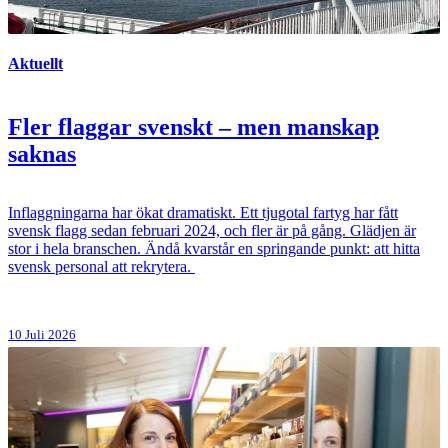
Aktuellt
Fler flaggar svenskt – men manskap
saknas
Inflaggningarna har ökat dramatiskt. Ett tjugotal fartyg har fått
svensk flagg sedan februari 2024, och fler är på gång. Glädjen är
stor i hela branschen. Ändå kvarstår en springande punkt: att hitta
svensk personal att rekrytera.
10 Juli 2026