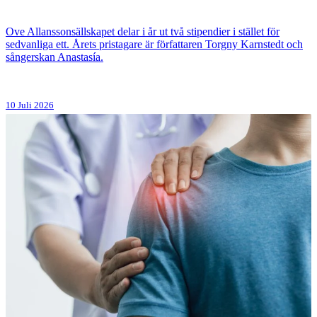
Ove Allanssonsällskapet delar i år ut två stipendier i stället för
sedvanliga ett. Årets pristagare är författaren Torgny Karnstedt och
sångerskan Anastasía.
10 Juli 2026