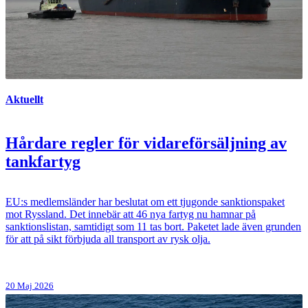
Aktuellt
Hårdare regler för vidareförsäljning av
tankfartyg
EU:s medlemsländer har beslutat om ett tjugonde sanktionspaket
mot Ryssland. Det innebär att 46 nya fartyg nu hamnar på
sanktionslistan, samtidigt som 11 tas bort. Paketet lade även grunden
för att på sikt förbjuda all transport av rysk olja.
20 Maj 2026