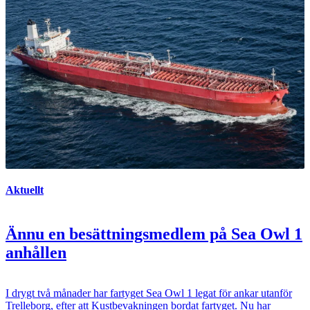
Aktuellt
Ännu en besättningsmedlem på Sea Owl 1
anhållen
I drygt två månader har fartyget Sea Owl 1 legat för ankar utanför
Trelleborg, efter att Kustbevakningen bordat fartyget. Nu har