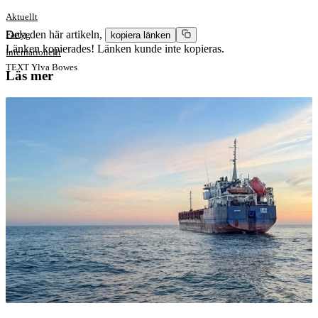
Aktuellt
Dela den här artikeln,
Fartyg
kopiera länken
Länken kopierades!
Länken kunde inte kopieras.
Internationellt
TEXT
Ylva Bowes
Läs mer