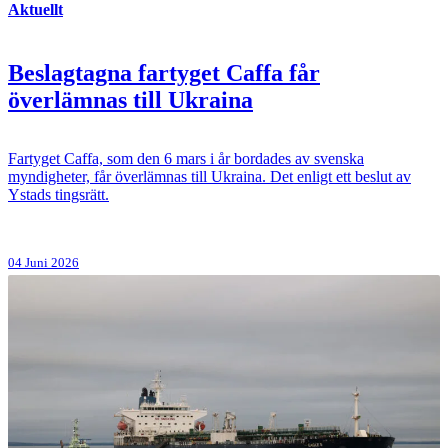
Aktuellt
Beslagtagna fartyget Caffa får
överlämnas till Ukraina
Fartyget Caffa, som den 6 mars i år bordades av svenska
myndigheter, får överlämnas till Ukraina. Det enligt ett beslut av
Ystads tingsrätt.
04 Juni 2026