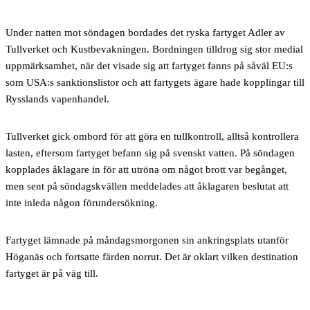
Under natten mot söndagen bordades det ryska fartyget Adler av
Tullverket och Kustbevakningen. Bordningen tilldrog sig stor medial
uppmärksamhet, när det visade sig att fartyget fanns på såväl EU:s
som USA:s sanktionslistor och att fartygets ägare hade kopplingar till
Rysslands vapenhandel.
Tullverket gick ombord för att göra en tullkontroll, alltså kontrollera
lasten, eftersom fartyget befann sig på svenskt vatten. På söndagen
kopplades åklagare in för att utröna om något brott var begånget,
men sent på söndagskvällen meddelades att åklagaren beslutat att
inte inleda någon förundersökning.
Fartyget lämnade på måndagsmorgonen sin ankringsplats utanför
Höganäs och fortsatte färden norrut. Det är oklart vilken destination
fartyget är på väg till.