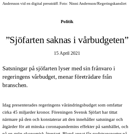
Andersson vid en digital pressträff. Foto: Ninni Andersson/Regeringskansliet
Politik
”Sjöfarten saknas i vårbudgeten”
15 April 2021
Satsningar på sjöfarten lyser med sin frånvaro i
regeringens vårbudget, menar företrädare från
branschen.
Idag presenterades regeringens vårändringsbudget som omfattar
cirka 45 miljarder kronor. Föreningen Svensk Sjöfart har tittat
närmare på den och konstaterar att den innehåller satsningar och
åtgärder för att minska coronapandemins effekter på samhället, och
på en grön ekonomisk återstart. Bland annat får godstransporter på