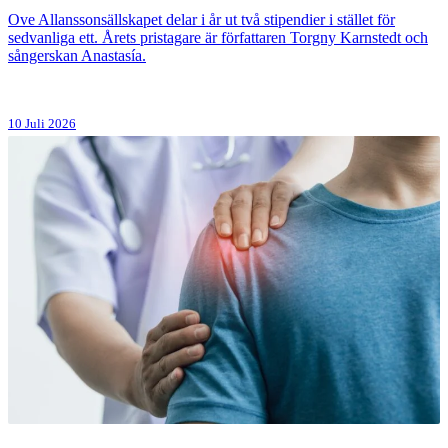
Ove Allanssonsällskapet delar i år ut två stipendier i stället för
sedvanliga ett. Årets pristagare är författaren Torgny Karnstedt och
sångerskan Anastasía.
10 Juli 2026