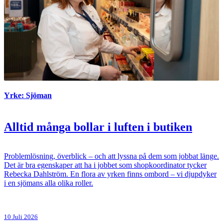
Yrke: Sjöman
Alltid många bollar i luften i butiken
Problemlösning, överblick – och att lyssna på dem som jobbat länge.
Det är bra egenskaper att ha i jobbet som shopkoordinator tycker
Rebecka Dahlström. En flora av yrken finns ombord – vi djupdyker
i en sjömans alla olika roller.
10 Juli 2026