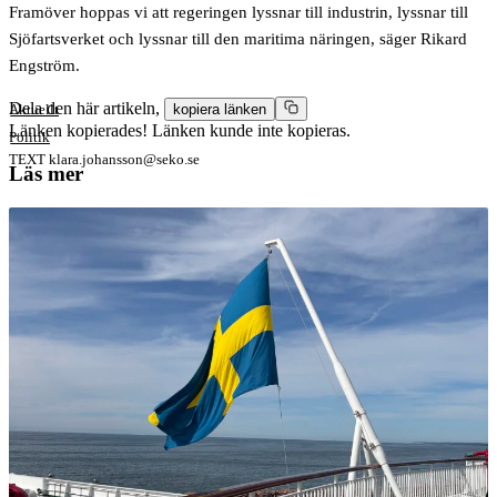
Framöver hoppas vi att regeringen lyssnar till industrin, lyssnar till
Sjöfartsverket och lyssnar till den maritima näringen, säger Rikard
Engström.
Dela den här artikeln,
Aktuellt
kopiera länken
Länken kopierades!
Länken kunde inte kopieras.
Politik
TEXT
klara.johansson@seko.se
Läs mer