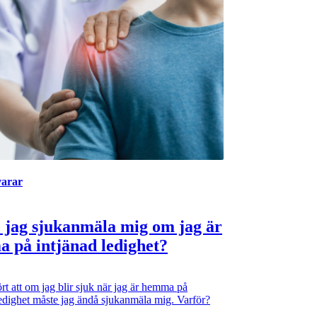
varar
 jag sjukanmäla mig om jag är
 på intjänad ledighet?
rt att om jag blir sjuk när jag är hemma på
ledighet måste jag ändå sjukanmäla mig. Varför?