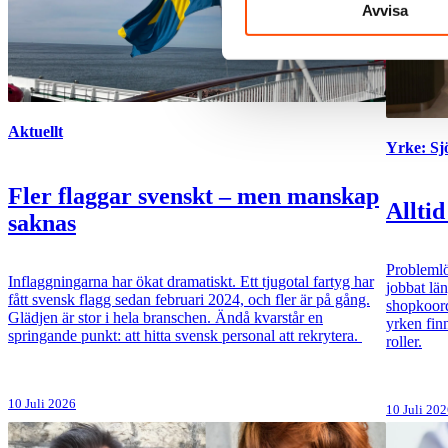
Avvisa
Aktuellt
Yrke: S
Fler flaggar svenskt – men manskap
Alltid
saknas
Problemlö
Inflaggningarna har ökat dramatiskt. Ett tjugotal fartyg har
jobbat lä
fått svensk flagg sedan februari 2024, och fler är på gång.
shopkoord
Glädjen är stor i hela branschen. Ändå kvarstår en
yrken fin
springande punkt: att hitta svensk personal att rekrytera.
roller.
10 Juli 2026
10 Juli 20