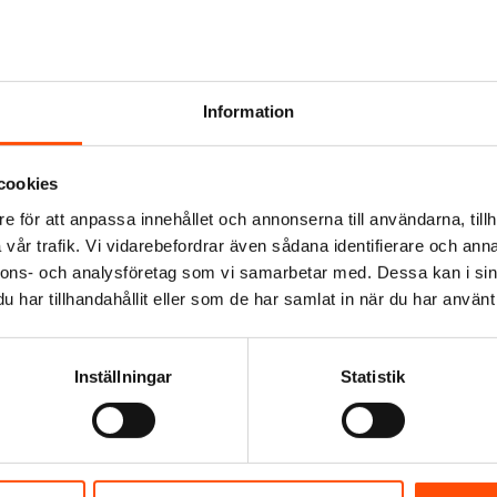
ankfartyget kommer till största delen trafikera Östersjön och Nordsjön.
ne Design och fokus har legat på en energieffektiv och miljösmart fr
yget är 150 meter och tankvolymen är 20 300 kubikmeter uppdelat på 12 t
 än vårt tidigare tonnage, utan att skapa de mest miljösmarta produktta
Information
d, vd för Furetank i ett pressmeddelande. Fure Vinga levererades från va
enare Donsö.
cookies
e för att anpassa innehållet och annonserna till användarna, tillh
vår trafik. Vi vidarebefordrar även sådana identifierare och anna
nnons- och analysföretag som vi samarbetar med. Dessa kan i sin
har tillhandahållit eller som de har samlat in när du har använt 
Inställningar
Statistik