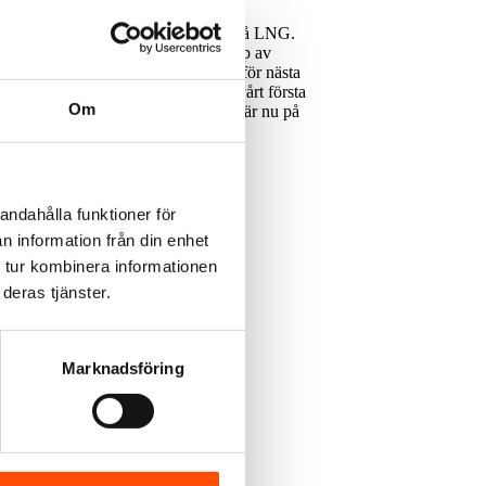
 Fure Vinga har möjlighet att drivas på LNG.
amdrift med markant minskade utsläpp av
ankar. – När vi startade projektet för nästa
nkers som finns. Med leveransen av vårt första
Om
rvet Avic Dingheng i Kina. Fartyget är nu på
andahålla funktioner för
n information från din enhet
 tur kombinera informationen
deras tjänster.
Marknadsföring