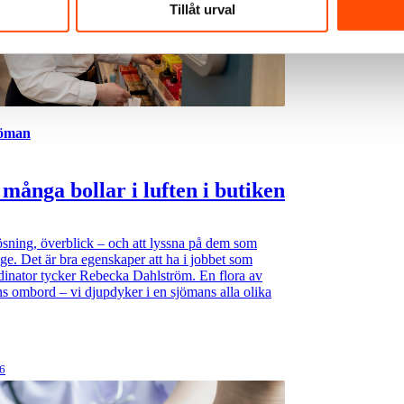
Tillåt urval
jöman
 många bollar i luften i butiken
sning, överblick – och att lyssna på dem som
nge. Det är bra egenskaper att ha i jobbet som
inator tycker Rebecka Dahlström. En flora av
ns ombord – vi djupdyker i en sjömans alla olika
26