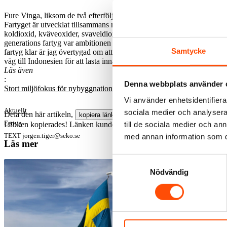
Fure Vinga, liksom de två efterföljande fartygen, är svenskflaggad. T
Fartyget är utvecklat tillsammans med det svenska bolaget FKAB Mari
koldioxid, kväveoxider, svaveldioxider och partiklar. Längden på fart
generations fartyg var ambitionen inte bara att göra dem mer effektiva
Samtycke
fartyg klar är jag övertygad om att vi har lyckats, säger Lars Höglun
väg till Indonesien för att lasta innan hon kommer till Europa – och s
Läs även
:
Denna webbplats använder 
Stort miljöfokus för nybyggnationerna
Vi använder enhetsidentifierar
Aktuellt
sociala medier och analysera 
Dela den här artikeln,
kopiera länken
Fartyg
till de sociala medier och a
Länken kopierades!
Länken kunde inte kopieras.
TEXT
jorgen.tiger@seko.se
med annan information som du 
Läs mer
Samtyckesval
Nödvändig