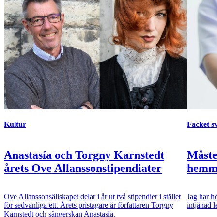
Kultur
Facket s
Anastasía och Torgny Karnstedt
Måste
årets Ove Allanssonstipendiater
hemma
Ove Allanssonsällskapet delar i år ut två stipendier i stället
Jag har hö
för sedvanliga ett. Årets pristagare är författaren Torgny
intjänad 
Karnstedt och sångerskan Anastasía.