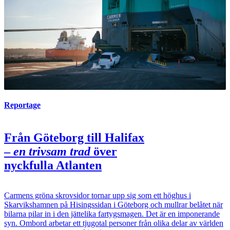
Reportage
Från Göteborg till Halifax
–
en
trivsam trad
över
nyckfulla Atlanten
Carmens gröna skrovsidor tornar upp sig som ett höghus i
Skarvikshamnen på Hisingssidan i Göteborg och mullrar belåtet när
bilarna pilar in i den jättelika fartygsmagen. Det är en imponerande
syn. Ombord arbetar ett tjugotal personer från olika delar av världen