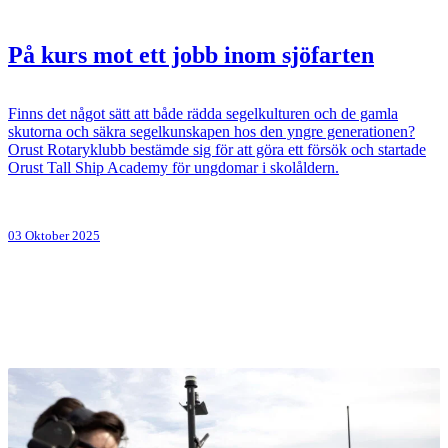
På kurs mot ett jobb inom sjöfarten
Finns det något sätt att både rädda segelkulturen och de gamla
skutorna och säkra segelkunskapen hos den yngre generationen?
Orust Rotaryklubb bestämde sig för att göra ett försök och startade
Orust Tall Ship Academy för ungdomar i skolåldern.
03 Oktober 2025