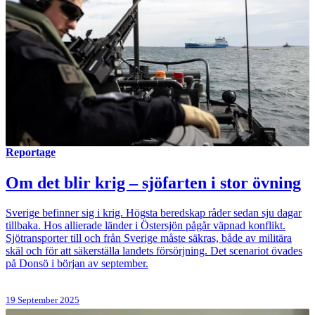
Reportage
Om det blir krig – sjöfarten i stor övning
Sverige befinner sig i krig. Högsta beredskap råder sedan sju dagar
tillbaka. Hos allierade länder i Östersjön pågår väpnad konflikt.
Sjötransporter till och från Sverige måste säkras, både av militära
skäl och för att säkerställa landets försörjning. Det scenariot övades
på Donsö i början av september.
19 September 2025