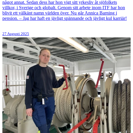
något annat. Sedan dess har hon vigt sitt yrkesliv åt sjöfolkets
villkor, i Sverige och globalt. Genom sitt arbete inom ITF har hon
blivit ett välkänt namn världen över. Nu går Annica Barning i
pension. – Jag har haft en jävligt spännande och jävligt kul karriär!
27 Augusti 2025