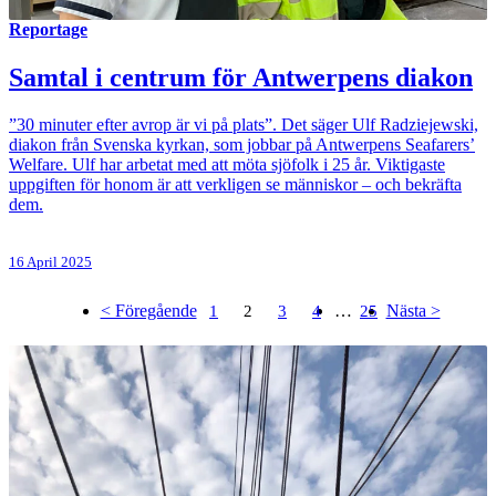
Reportage
Samtal i centrum för Antwerpens diakon
”30 minuter efter avrop är vi på plats”. Det säger Ulf Radziejewski,
diakon från Svenska kyrkan, som jobbar på Antwerpens Seafarers’
Welfare. Ulf har arbetat med att möta sjöfolk i 25 år. Viktigaste
uppgiften för honom är att verkligen se människor – och bekräfta
dem.
16 April 2025
< Föregående
…
Nästa >
1
2
3
4
25