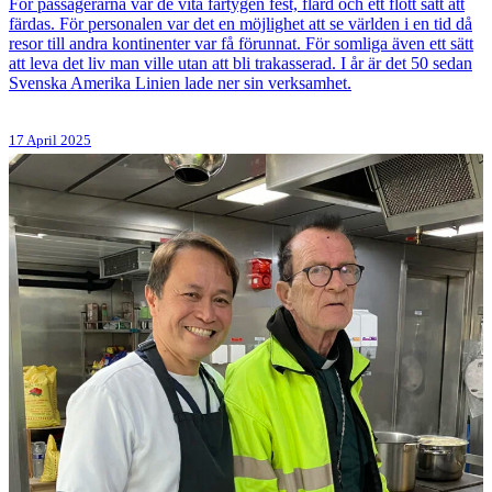
För passagerarna var de vita fartygen fest, flärd och ett flott sätt att
färdas. För personalen var det en möjlighet att se världen i en tid då
resor till andra kontinenter var få förunnat. För somliga även ett sätt
att leva det liv man ville utan att bli trakasserad. I år är det 50 sedan
Svenska Amerika Linien lade ner sin verksamhet.
17 April 2025