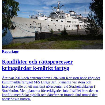
Reportage
Konflikter och rättsprocesser
kringgärdar k-märkt fartyg
Året var 2016 och entreprenören Leif-Ivan Karlsson hade köpt det
kulturmärkta fartyget M/S Birger Jarl. Planerna var stora och
fartyget skulle bli ett maritimt nöjescenter vid Stadsgårdskajen i
Stockholm. Men planerna förverkligades inte. I stället blev det en
konflikt med Seko sjöfolk och därefter en irrande färd utmed den
norrländska kusten.