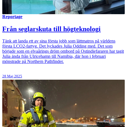
Reportage
Från seglarskuta till högteknologi
Tänk att landa ett av sina första jobb som lättmatros på världens
första LCO2-fartyg. Det lyckades Julia Odding med. Det som
började som en elvaårings dröm ombord på Ostindiefararen har tagit
Julia ända från Ulricehamn till Namibia, där hon i februari
mönstrade på Northern Pathfinder.
28 Maj 2025