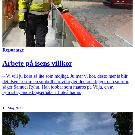
Reportage
Arbete på isens villkor
– Vi vill ju köra så lite som möjligt. Ju mer vi kör, desto mer is blir
det. Isen är som en snöboll när vi bryter den och ligger och snurrar,
säger Samuel Ryhn. Han jobbar som matros på Vilja, en av
fyra isbrytande bogserbåtar i Luleå hamn.
15 Maj 2025