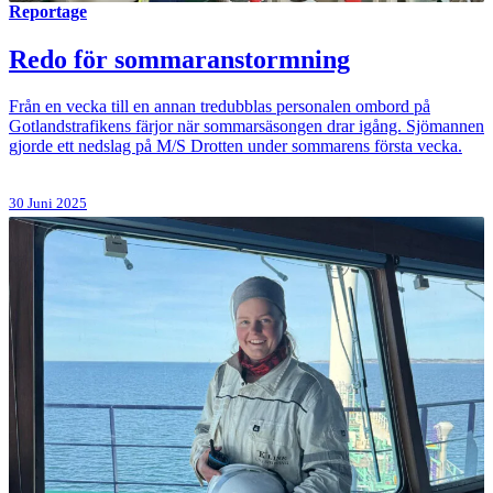
Reportage
Redo för sommaranstormning
Från en vecka till en annan tredubblas personalen ombord på
Gotlandstrafikens färjor när sommarsäsongen drar igång. Sjömannen
gjorde ett nedslag på M/S Drotten under sommarens första vecka.
30 Juni 2025