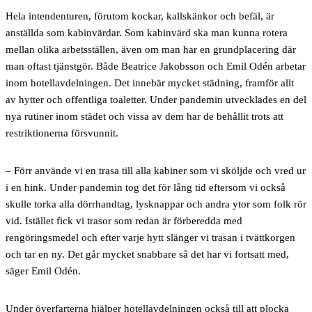
Hela intendenturen,
förutom kockar, kallskänkor och befäl, är
anställda som kabinvärdar. Som kabinvärd ska man kunna rotera
mellan olika arbetsställen, även om man har en grundplacering där
man oftast tjänstgör. Både Beatrice Jakobsson och Emil Odén arbetar
inom hotellavdelningen. Det innebär mycket städning, framför allt
av hytter och offentliga toaletter. Under pandemin utvecklades en del
nya rutiner inom städet och vissa av dem har de behållit trots att
restriktionerna försvunnit.
– Förr använde vi en trasa till alla kabiner som vi sköljde och vred ur
i en hink. Under pandemin tog det för lång tid eftersom vi också
skulle torka alla dörrhandtag, lysknappar och andra ytor som folk rör
vid. Istället fick vi trasor som redan är förberedda med
rengöringsmedel och efter varje hytt slänger vi trasan i tvättkorgen
och tar en ny. Det går mycket snabbare så det har vi fortsatt med,
säger Emil Odén.
Under överfarterna hjälper hotellavdelningen också till att plocka