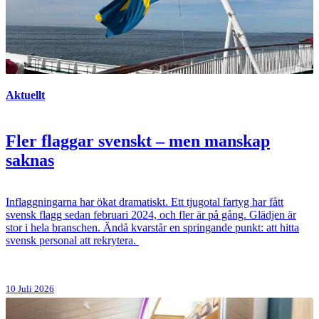
Aktuellt
Fler flaggar svenskt – men manskap
saknas
Inflaggningarna har ökat dramatiskt. Ett tjugotal fartyg har fått
svensk flagg sedan februari 2024, och fler är på gång. Glädjen är
stor i hela branschen. Ändå kvarstår en springande punkt: att hitta
svensk personal att rekrytera.
10 Juli 2026