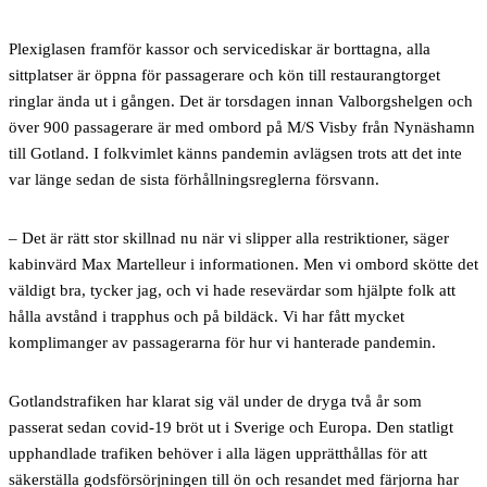
Plexiglasen framför kassor och servicediskar är borttagna, alla
sittplatser är öppna för passagerare och kön till restaurangtorget
ringlar ända ut i gången. Det är torsdagen innan Valborgshelgen och
över 900 passagerare är med ombord på M/S Visby från Nynäshamn
till Gotland. I folkvimlet känns pandemin avlägsen trots att det inte
var länge sedan de sista förhållningsreglerna försvann.
– Det är rätt stor skillnad nu när vi slipper alla restriktioner, säger
kabinvärd Max Martelleur i informationen. Men vi ombord skötte det
väldigt bra, tycker jag, och vi hade resevärdar som hjälpte folk att
hålla avstånd i trapphus och på bildäck. Vi har fått mycket
komplimanger av passagerarna för hur vi hanterade pandemin.
Gotlandstrafiken har klarat sig väl under de dryga två år som
passerat sedan covid-19 bröt ut i Sverige och Europa. Den statligt
upphandlade trafiken behöver i alla lägen upprätthållas för att
säkerställa godsförsörjningen till ön och resandet med färjorna har