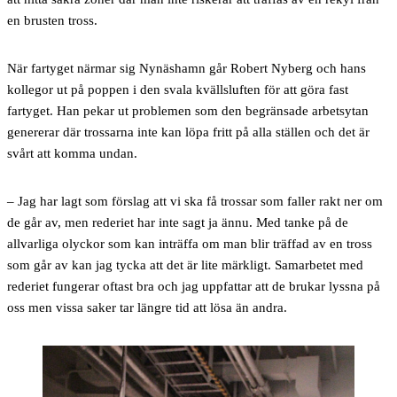
en brusten tross.
När fartyget närmar sig Nynäshamn går Robert Nyberg och hans
kollegor ut på poppen i den svala kvällsluften för att göra fast
fartyget. Han pekar ut problemen som den begränsade arbetsytan
genererar där trossarna inte kan löpa fritt på alla ställen och det är
svårt att komma undan.
– Jag har lagt som förslag att vi ska få trossar som faller rakt ner om
de går av, men rederiet har inte sagt ja ännu. Med tanke på de
allvarliga olyckor som kan inträffa om man blir träffad av en tross
som går av kan jag tycka att det är lite märkligt. Samarbetet med
rederiet fungerar oftast bra och jag uppfattar att de brukar lyssna på
oss men vissa saker tar längre tid att lösa än andra.