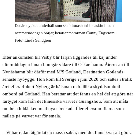
Det är mycket underhåll som ska hinnas med i maskin innan
sommarsäsongen börjar, berättar motorman Conny Engström.
Foto: Linda Sundgren
Efter ankomsten till Visby blir färjan liggandes till kaj under
eftermiddagen innan hon går vidare till Oskarshamn. Återresan till
Nynäshamn blir därför med M/S Gotland, Destination Gotlands
senaste nybygge. Hon kom till Sverige i juni 2020 och sattes i trafik
året efter. Robert Nyberg är båtsman och tillika skyddsombud
ombord på Gotland. Han berättar att det fanns en hel del att göra när
fartyget kom från det kinesiska varvet i Guangzhou. Som att måla
om hela bildäcken med nya streckade filer eftersom filerna som
målats på varvet var för smala.
– Vi har redan åtgärdat en massa saker, men det finns kvar att göra,