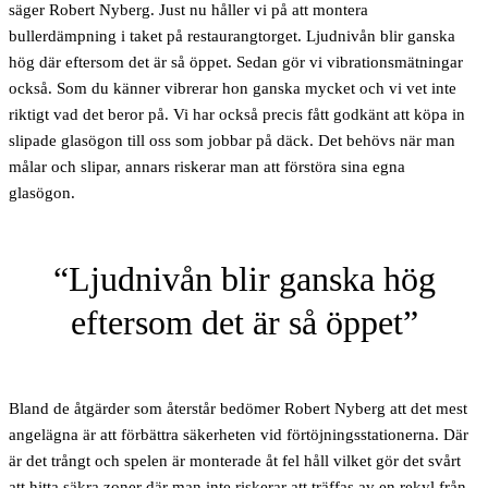
säger Robert Nyberg. Just nu håller vi på att montera
bullerdämpning i taket på restaurangtorget. Ljudnivån blir ganska
hög där eftersom det är så öppet. Sedan gör vi vibrationsmätningar
också. Som du känner vibrerar hon ganska mycket och vi vet inte
riktigt vad det beror på. Vi har också precis fått godkänt att köpa in
slipade glasögon till oss som jobbar på däck. Det behövs när man
målar och slipar, annars riskerar man att förstöra sina egna
glasögon.
Ljudnivån blir ganska hög
eftersom det är så öppet
Bland de åtgärder som återstår bedömer Robert Nyberg att det mest
angelägna är att förbättra säkerheten vid förtöjningsstationerna. Där
är det trångt och spelen är monterade åt fel håll vilket gör det svårt
att hitta säkra zoner där man inte riskerar att träffas av en rekyl från