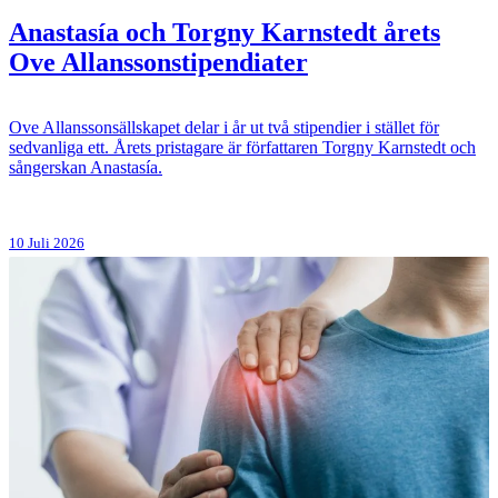
Anastasía och Torgny Karnstedt årets
Ove Allanssonstipendiater
Ove Allanssonsällskapet delar i år ut två stipendier i stället för
sedvanliga ett. Årets pristagare är författaren Torgny Karnstedt och
sångerskan Anastasía.
10 Juli 2026