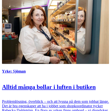
Yrke: Sjöman
Alltid många bollar i luften i butiken
Problemlösning, överblick – och att lyssna på dem som jobbat länge.
Det är bra egenskaper att ha i jobbet som shopkoordinator tycker
Rebecka Dahlström. En flora av yrken finns ombord – vi djupdyker