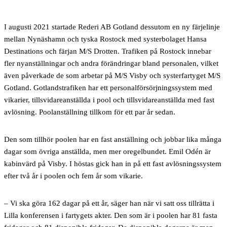
I augusti 2021 startade Rederi AB Gotland dessutom en ny färjelinje
mellan Nynäshamn och tyska Rostock med systerbolaget Hansa
Destinations och färjan M/S Drotten. Trafiken på Rostock innebar
fler nyanställningar och andra förändringar bland personalen, vilket
även påverkade de som arbetar på M/S Visby och systerfartyget M/S
Gotland. Gotlandstrafiken har ett personalförsörjningssystem med
vikarier, tillsvidareanställda i pool och tillsvidareanställda med fast
avlösning. Poolanställning tillkom för ett par år sedan.
Den som tillhör poolen har en fast anställning och jobbar lika många
dagar som övriga anställda, men mer oregelbundet. Emil Odén är
kabinvärd på Visby. I höstas gick han in på ett fast avlösningssystem
efter två år i poolen och fem år som vikarie.
– Vi ska göra 162 dagar på ett år, säger han när vi satt oss tillrätta i
Lilla konferensen i fartygets akter. Den som är i poolen har 81 fasta