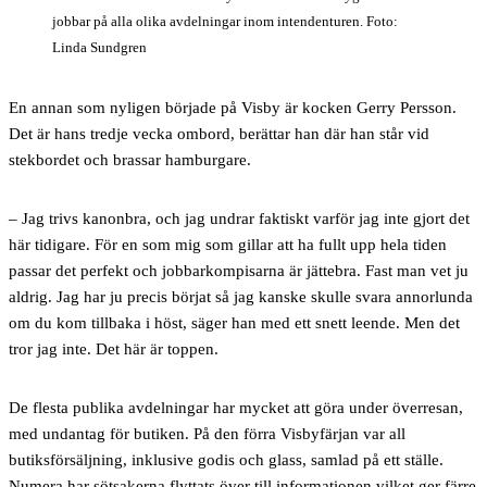
jobbar på alla olika avdelningar inom intendenturen. Foto:
Linda Sundgren
En annan som nyligen började på Visby är kocken Gerry Persson.
Det är hans tredje vecka ombord, berättar han där han står vid
stekbordet och brassar hamburgare.
– Jag trivs kanonbra, och jag undrar faktiskt varför jag inte gjort det
här tidigare. För en som mig som gillar att ha fullt upp hela tiden
passar det perfekt och jobbarkompisarna är jättebra. Fast man vet ju
aldrig. Jag har ju precis börjat så jag kanske skulle svara annorlunda
om du kom tillbaka i höst, säger han med ett snett leende. Men det
tror jag inte. Det här är toppen.
De flesta publika avdelningar har mycket att göra under överresan,
med undantag för butiken. På den förra Visbyfärjan var all
butiksförsäljning, inklusive godis och glass, samlad på ett ställe.
Numera har sötsakerna flyttats över till informationen vilket ger färre