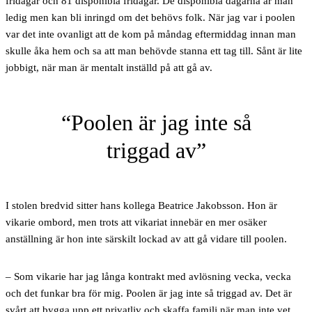
fridagar och 81 disponibla fridagar. De disponibla dagarna är man
ledig men kan bli inringd om det behövs folk. När jag var i poolen
var det inte ovanligt att de kom på måndag eftermiddag innan man
skulle åka hem och sa att man behövde stanna ett tag till. Sånt är lite
jobbigt, när man är mentalt inställd på att gå av.
Poolen är jag inte så
triggad av
I stolen bredvid sitter hans kollega Beatrice Jakobsson. Hon är
vikarie ombord, men trots att vikariat innebär en mer osäker
anställning är hon inte särskilt lockad av att gå vidare till poolen.
– Som vikarie har jag långa kontrakt med avlösning vecka, vecka
och det funkar bra för mig. Poolen är jag inte så triggad av. Det är
svårt att bygga upp ett privatliv och skaffa familj när man inte vet