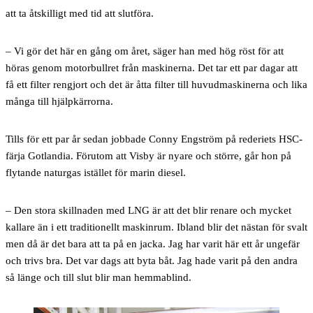
att ta åtskilligt med tid att slutföra.
– Vi gör det här en gång om året, säger han med hög röst för att
höras genom motorbullret från maskinerna. Det tar ett par dagar att
få ett filter rengjort och det är åtta filter till huvudmaskinerna och lika
många till hjälpkärrorna.
Tills för ett par år sedan jobbade Conny Engström på rederiets HSC-
färja Gotlandia. Förutom att Visby är nyare och större, går hon på
flytande naturgas istället för marin diesel.
– Den stora skillnaden med LNG är att det blir renare och mycket
kallare än i ett traditionellt maskinrum. Ibland blir det nästan för svalt
men då är det bara att ta på en jacka. Jag har varit här ett år ungefär
och trivs bra. Det var dags att byta båt. Jag hade varit på den andra
så länge och till slut blir man hemmablind.