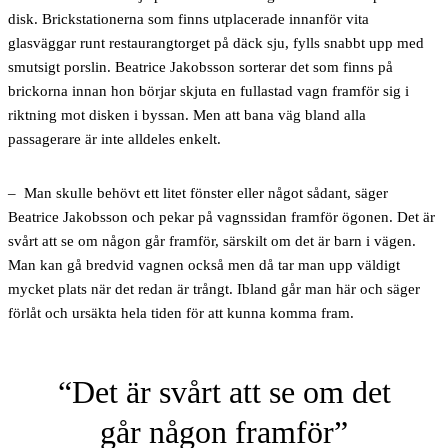
disk. Brickstationerna som finns utplacerade innanför vita
glasväggar runt restaurangtorget på däck sju, fylls snabbt upp med
smutsigt porslin. Beatrice Jakobsson sorterar det som finns på
brickorna innan hon börjar skjuta en fullastad vagn framför sig i
riktning mot disken i byssan. Men att bana väg bland alla
passagerare är inte alldeles enkelt.
– Man skulle behövt ett litet fönster eller något sådant, säger
Beatrice Jakobsson och pekar på vagnssidan framför ögonen. Det är
svårt att se om någon går framför, särskilt om det är barn i vägen.
Man kan gå bredvid vagnen också men då tar man upp väldigt
mycket plats när det redan är trångt. Ibland går man här och säger
förlåt och ursäkta hela tiden för att kunna komma fram.
Det är svårt att se om det
går någon framför