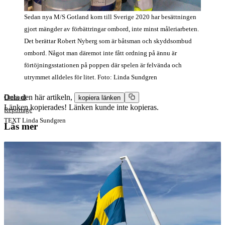
Sedan nya M/S Gotland kom till Sverige 2020 har besättningen
gjort mängder av förbättringar ombord, inte minst måleriarbeten.
Det berättar Robert Nyberg som är båtsman och skyddsombud
ombord. Något man däremot inte fått ordning på ännu är
förtöjningsstationen på poppen där spelen är felvända och
utrymmet alldeles för litet. Foto: Linda Sundgren
Dela den här artikeln,
Ombord
kopiera länken
Länken kopierades!
Länken kunde inte kopieras.
Reportage
TEXT
Linda Sundgren
Läs mer