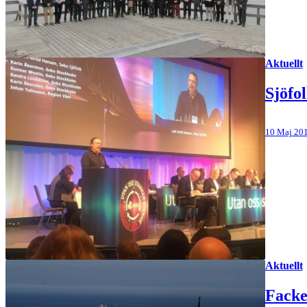
Aktuellt
Sjöfol
10 Maj 20
Aktuellt
Facke