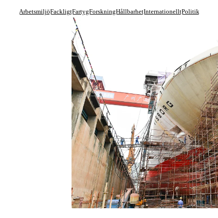
Arbetsmiljö
Fackligt
Fartyg
Forskning
Hållbarhet
Internationellt
Politik