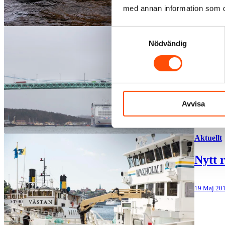
med annan information som du 
Aktuellt
Samtyckesval
Nödvändig
Nytt a
01 Juni 20
Avvisa
Aktuellt
Nytt 
19 Maj 20