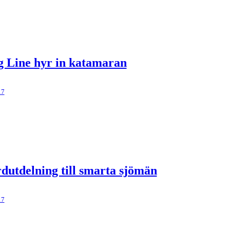
g Line hyr in katamaran
17
dutdelning till smarta sjömän
17