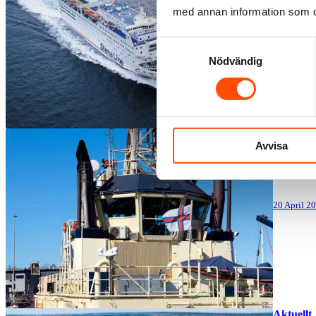
med annan information som du 
20 April 2
Samtyckesval
Nödvändig
Aktuellt
Avvisa
Skatte
20 April 2
Aktuellt