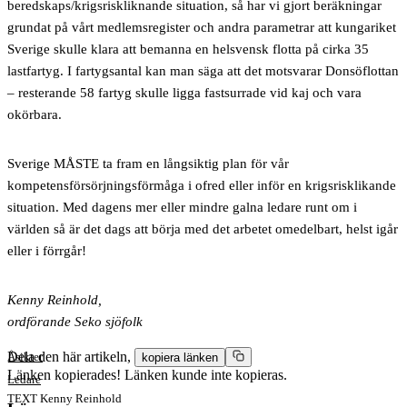
beredskaps/krigsriskliknande situation, så har vi gjort beräkningar
grundat på vårt medlemsregister och andra parametrar att kungariket
Sverige skulle klara att bemanna en helsvensk flotta på cirka 35
lastfartyg. I fartygsantal kan man säga att det motsvarar Donsöflottan
– resterande 58 fartyg skulle ligga fastsurrade vid kaj och vara
okörbara.
Sverige MÅSTE ta fram en långsiktig plan
för vår
kompetensförsörjningsförmåga i ofred eller inför en krigsrisklikande
situation. Med dagens mer eller mindre galna ledare runt om i
världen så är det dags att börja med det arbetet omedelbart, helst igår
eller i förrgår!
Kenny Reinhold,
ordförande Seko sjöfolk
Dela den här artikeln,
Åsikter
kopiera länken
Länken kopierades!
Länken kunde inte kopieras.
Ledare
TEXT
Kenny Reinhold