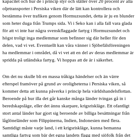
kapacitet och hur de i princip styr och ställer över 20 procent av alla
oljetransporter i Persiska viken där de lätt kan kontrollera och
bestämma över trafiken genom Hormuzsundet, detta är ju en blunder
som heter duga från Trumps sida. Vi i Seko kan i alla fall vara glada
för att vi inte har några svenskflaggade fartyg i Hormuzsundet och
högst troligt inga medlemmar som befinner sig där heller för den
delen, vad vi vet. Eventuellt kan våra vänner i Sjöbefälsföreningen
ha medlemmar i området, då vi vet att en del av deras medlemmar är
spridda på utländska fartyg. Vi hoppas att de är i säkerhet.
Om det nu skulle bli
en massa tråkiga händelser och än värre
efterspel framöver på grund av oroligheterna i Persiska viken, så
kommer detta att kunna påverka i princip hela världshandelsflottan.
Beroende på hur illa det går kanske många länder tvingas gå in i
beredskapsläge, eller det ännu skarpare, krigsriskläge. Ett ofantligt
stort antal länder har gjort sig beroende av billiga besättningar från
låglöneländer som Filippinerna, Indien, Indonesien med flera.
Samtidigt måste varje land, i ett krigsriskläge, kunna bemanna
samtliga fartyg som bär det egna landets flagg med sjöfolk från det