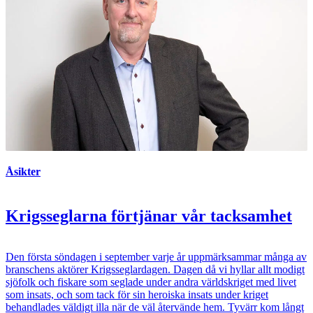
Åsikter
Krigsseglarna förtjänar vår tacksamhet
Den första söndagen i september varje år uppmärksammar många av
branschens aktörer Krigsseglardagen. Dagen då vi hyllar allt modigt
sjöfolk och fiskare som seglade under andra världskriget med livet
som insats, och som tack för sin heroiska insats under kriget
behandlades väldigt illa när de väl återvände hem. Tyvärr kom långt