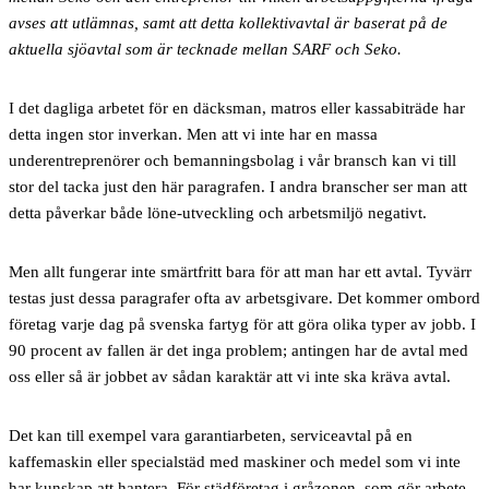
avses att utlämnas, samt att detta kollektivavtal är baserat på de
aktuella sjöavtal som är tecknade mellan SARF och Seko.
I det dagliga arbetet för en däcksman, matros eller kassabiträde har
detta ingen stor inverkan. Men att vi inte har en massa
underentreprenörer och bemanningsbolag i vår bransch kan vi till
stor del tacka just den här paragrafen. I andra branscher ser man att
detta påverkar både löne-utveckling och arbetsmiljö negativt.
Men allt fungerar inte smärtfritt bara för att man har ett avtal. Tyvärr
testas just dessa paragrafer ofta av arbetsgivare. Det kommer ombord
företag varje dag på svenska fartyg för att göra olika typer av jobb. I
90 procent av fallen är det inga problem; antingen har de avtal med
oss eller så är jobbet av sådan karaktär att vi inte ska kräva avtal.
Det kan till exempel vara garantiarbeten, serviceavtal på en
kaffemaskin eller specialstäd med maskiner och medel som vi inte
har kunskap att hantera. För städföretag i gråzonen, som gör arbete