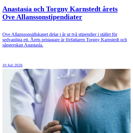
Anastasía och Torgny Karnstedt årets
Ove Allanssonstipendiater
Ove Allanssonsällskapet delar i år ut två stipendier i stället för
sedvanliga ett. Årets pristagare är författaren Torgny Karnstedt och
sångerskan Anastasía.
10 Juli 2026