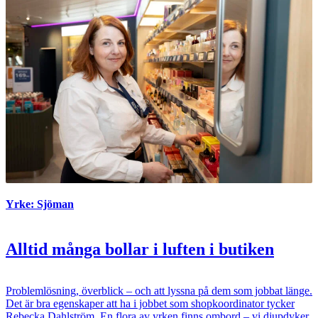
Yrke: Sjöman
Alltid många bollar i luften i butiken
Problemlösning, överblick – och att lyssna på dem som jobbat länge.
Det är bra egenskaper att ha i jobbet som shopkoordinator tycker
Rebecka Dahlström. En flora av yrken finns ombord – vi djupdyker