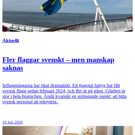
Aktuellt
Fler flaggar svenskt – men manskap
saknas
Inflaggningarna har ökat dramatiskt. Ett tjugotal fartyg har fått
svensk flagg sedan februari 2024, och fler är på gång. Glädjen är
stor i hela branschen. Ändå kvarstår en springande punkt: att hitta
svensk personal att rekrytera.
10 Juli 2026