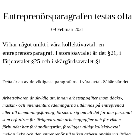
Entreprenörsparagrafen testas ofta
09 Februari 2021
Vi har något unikt i våra kollektivavtal: en
entreprenörsparagraf. I storsjöavtalet är det §21, i
färjeavtalet §25 och i skärgårdsavtalet §1.
Detta är en av de viktigaste paragraferna i våra avtal. Såhär står det:
Arbetsgivaren är skyldig att, innan arbetsuppgifter inom däcks-,
maskin- och intendenturavdelningarna utlämnas på entreprenad
eller till bemanningsföretag, försäkra sig om att det för den personal
som erfordras för ifrågavarande arbetsuppgifter och för vilken
förbundet har förhandlingsrätt, föreligger giltigt kollektivavtal
mellan Seko och den entreprenör till vilken arbetsuppgifterna ifråga