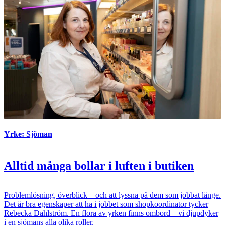
Yrke: Sjöman
Alltid många bollar i luften i butiken
Problemlösning, överblick – och att lyssna på dem som jobbat länge.
Det är bra egenskaper att ha i jobbet som shopkoordinator tycker
Rebecka Dahlström. En flora av yrken finns ombord – vi djupdyker
i en sjömans alla olika roller.