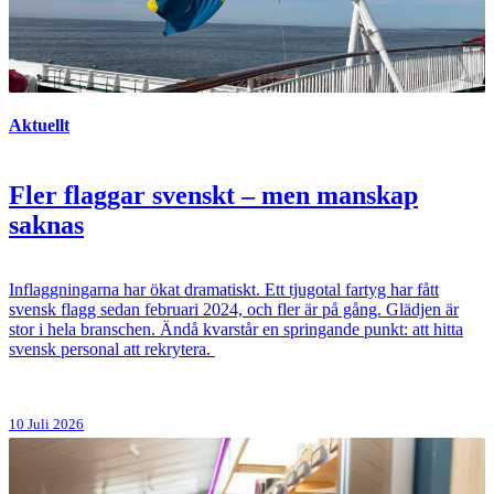
Aktuellt
Fler flaggar svenskt – men manskap
saknas
Inflaggningarna har ökat dramatiskt. Ett tjugotal fartyg har fått
svensk flagg sedan februari 2024, och fler är på gång. Glädjen är
stor i hela branschen. Ändå kvarstår en springande punkt: att hitta
svensk personal att rekrytera.
10 Juli 2026