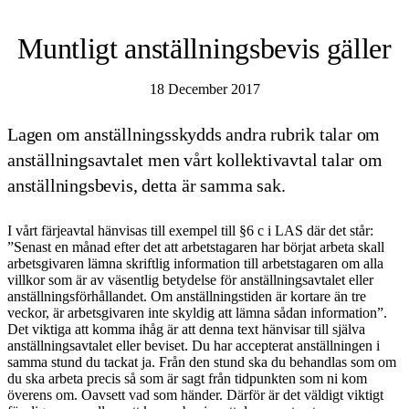
Muntligt anställningsbevis gäller
18 December 2017
Lagen om anställningsskydds andra rubrik talar om
anställningsavtalet men vårt kollektivavtal talar om
anställningsbevis, detta är samma sak.
I vårt färjeavtal hänvisas till exempel till §6 c i LAS där det står:
”Senast en månad efter det att arbetstagaren har börjat arbeta skall
arbetsgivaren lämna skriftlig information till arbetstagaren om alla
villkor som är av väsentlig betydelse för anställningsavtalet eller
anställningsförhållandet. Om anställningstiden är kortare än tre
veckor, är arbetsgivaren inte skyldig att lämna sådan information”.
Det viktiga att komma ihåg är att denna text hänvisar till själva
anställningsavtalet eller beviset. Du har accepterat anställningen i
samma stund du tackat ja. Från den stund ska du behandlas som om
du ska arbeta precis så som är sagt från tidpunkten som ni kom
överens om. Oavsett vad som händer. Därför är det väldigt viktigt