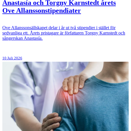
Anastasía och Torgny Karnstedt årets
Ove Allanssonstipendiater
Ove Allanssonsällskapet delar i år ut två stipendier i stället för
sedvanliga ett. Årets pristagare är författaren Torgny Karnstedt och
sångerskan Anastasía.
10 Juli 2026